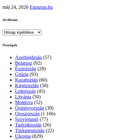
máj 24, 2026
Eurazsia.hu
Archívum
Archívum
Országok
Azerbajdzsán
(57)
Belarusz
(92)
Észtország
(28)
Grúzia
(93)
Kazahsztán
(60)
Kirgizisztán
(58)
Lettország
(45)
Litvánia
(50)
Moldova
(52)
Örményország
(39)
Oroszország
(1 166)
Szovjetunió
(77)
Tadzsikisztán
(26)
Türkmenisztán
(22)
Ukrajna
(829)