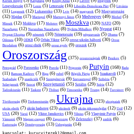
(5)
(8)
(11)
(9)
(8)
Kárpátalja
Közép-Ázsia
Lavrov
lengyelek
Kurszk megye
(17)
(5)
(16)
(5)
Lengyelország
Lettország
Litvánia
Lenin
Liberális-Demokrata Párt
(11)
(12)
(33)
(14)
(5)
Lukasenko
Magyarország
Luganszk
Lviv
magyarok
(32)
(17)
(6)
(5)
(49)
(5)
Medvegyev
Majdan
Mariupol
Martonyi János
Merkel
Moszkva
(12)
(17)
(8)
(120)
(20)
NATO
Minszk
Moldova
Molotov
(12)
(8)
(6)
(41)
Nyugat
Nazarbajev
Nurszultan Nazarbajev
Nyikita Mihalkov
(9)
(10)
(19)
(5)
(7)
Németország
Nyugat-Ukrajna
németek
Obama
népszavazás
(10)
(5)
(25)
(30)
Orbán Viktor
orosz-ukrán háború
Odessza
Orosz
ODKB
(6)
(18)
(9)
(23)
orosz elnök
oroszok
Birodalom
orosz nyelv
Oroszország
(375)
(8)
(5)
oroszországiak
Peszkov
Putyin
(5)
(19)
(11)
(6)
(168)
Porosenko
Pravda
Prigozsin
Rada
Petrográd
(11)
(7)
(6)
(6)
(13)
(17)
Ramzan Kadirov
Riga
rubel
Régiók Pártja
Szaakasvili
(7)
(5)
(9)
(8)
(7)
Szabadság
Szentpétervár
Szevasztopol
Szibéria
szankciók
(9)
(8)
(55)
(29)
(12)
Szovjetunió
Sztálin
Szlavjanszk
Szocsi
Szíria
(11)
(7)
(6)
(8)
(14)
(6)
Tadzsikisztán
Taskent
Tbiliszi
Timosenko
Trump
Turcsinov
Ukrajna
(6)
(9)
(323)
(6)
Törökország
Türkmenisztán
ukrajnaiak
(7)
(23)
(9)
(12)
(12)
ukrán hadsereg
ukrán elnök
ukránok
ukrán titkosszolgálat
Urál
(20)
(12)
(19)
(5)
(21)
USA
Viktor Janukovics
Vlagyimir Putyin
Varsó
Vilnius
(9)
(8)
(5)
(37)
(6)
Zelenszkij
Vámunió
Wagner-csoport
zsidók
Zaporozsje
(5)
(13)
(14)
Örményország
Üzbegisztán
Észtország
kapcsolat: kurucvitezek12@gmail.com