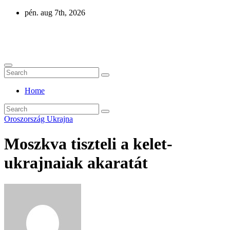
Skip
pén. aug 7th, 2026
to
content
Eurázsia
Home
Oroszország
Ukrajna
Moszkva tiszteli a kelet-
ukrajnaiak akaratát