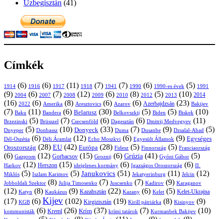
Üzbegisztán
(41)
Címkék
(6)
(6)
(11)
(7)
(7)
(6)
(5)
1914
1916
1917
1918
1941
1990
1991
1990-es évek
(9)
(6)
(7)
(12)
(6)
(8)
(5)
(10)
2004
2007
2008
2009
2010
2013
2014
2012
(16)
(6)
(8)
(6)
(6)
(23)
Azerbajdzsán
2022
Amerika
Aresztovics
Azarov
Bakijev
(7)
(11)
(6)
(30)
(5)
(5)
(10)
Belarusz
Baku
Bandera
Biskek
Belkovszkij
Biden
(5)
(7)
(6)
(6)
(11)
Brüsszel
Csecsenföld
Dagesztán
Dmitrij Medvegyev
Brzezinski
(5)
(10)
(33)
(7)
(9)
(5)
Donyeck
Donbassz
Duma
Dusanbe
Dnyeper
Dzsalal-Abad
(6)
(12)
(6)
(9)
Egységes
Dél-Oszétia
Déli Áramlat
Echo Moszkvi
Egyesült Államok
(28)
(42)
(28)
(5)
(5)
EU
Oroszország
Európa
Franciaország
Fidesz
Finnország
(6)
(12)
(15)
(6)
(41)
(5)
Grúzia
Gazprom
Gorbacsov
Groznij
Gyóni Gábor
(12)
(15)
(6)
(6)
Harkov
Herszon
ideiglenes kormány
Igazságos Oroszország
II.
(5)
(5)
(51)
(11)
(12)
Janukovics
Jekatyerinburg
Jelcin
Miklós
Iszlam Karimov
(8)
(7)
(7)
(9)
Jobboldali Szektor
Julija Timosenko
Juscsenko
Kadirov
Karaganov
(12)
(8)
(9)
(22)
(6)
(5)
Kazahsztán
Katyn
Kaukázus
Kazany
Kelet-Ukrajna
Kelet
Kijev
(17)
(6)
(102)
(19)
(8)
(9)
Kirgizisztán
KGB
Kirill pátriárka
Kisinyov
(6)
(26)
(37)
(7)
(10)
Krím
Kreml
kommunisták
krími tatárok
Kurmanbek Bakijev