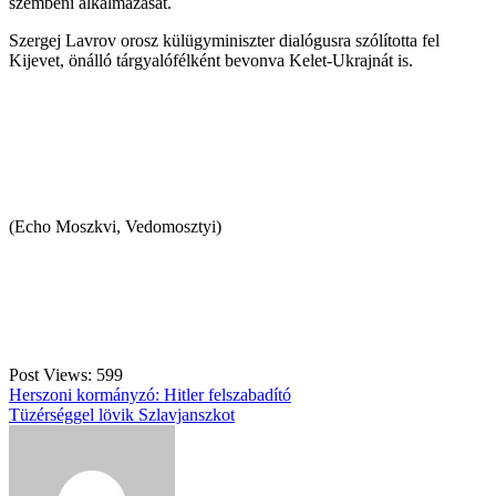
szembeni alkalmazását.
Szergej Lavrov orosz külügyminiszter dialógusra szólította fel
Kijevet, önálló tárgyalófélként bevonva Kelet-Ukrajnát is.
(Echo Moszkvi, Vedomosztyi)
Post Views:
599
Bejegyzés
Herszoni kormányzó: Hitler felszabadító
Tüzérséggel lövik Szlavjanszkot
navigáció