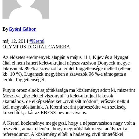
By
Gyóni Gábor
máj 12, 2014
#Kreml
OLYMPUS DIGITAL CAMERA
Az előzetes eredmények alapján a május 11-i, Kijev és a Nyugat
által el nem ismert kelet-ukrajnai népszavazáson Donyeck megye
lakosainak 89 %-a szavazott a terület függetlensége mellett (ellene
kb. 10 %). Luganszk megyében a szavazók 96 %-a támogatta a
terület függetlenségét.
Putyin orosz elnök sajtótitkársága ma közleményt adott ki, miszerint
Moszkva „tisztelettel viszonyul” a kelet-ukrajnai lakosok
akaratához, de elképzeléseiket „civilizált módon”, erőszak nélkül
kell megvalósítaniuk. A Kreml szerint párbeszédre van szükség
közvetítők, akár az EBESZ bevonásával is.
A Kreml közleménye megjegyzi, hogy a népszavazáson nagy volt a
részvétel, annak ellenére, hogy megpróbálták megakadályozni a
referendumot. A közlemény elítéli a hadsereg civil tüntetőkkel