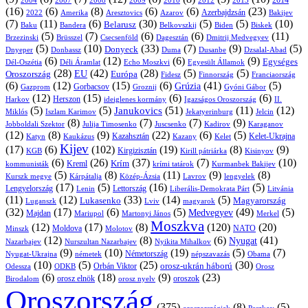
2004
2007
2008
2009
2010
2013
2014
2012
(16)
(6)
(8)
(6)
(6)
(23)
Azerbajdzsán
2022
Amerika
Aresztovics
Azarov
Bakijev
(7)
(11)
(6)
(30)
(5)
(5)
(10)
Belarusz
Baku
Bandera
Biskek
Belkovszkij
Biden
(5)
(7)
(6)
(6)
(11)
Brüsszel
Csecsenföld
Dagesztán
Dmitrij Medvegyev
Brzezinski
(5)
(10)
(33)
(7)
(9)
(5)
Donyeck
Donbassz
Duma
Dusanbe
Dnyeper
Dzsalal-Abad
(6)
(12)
(6)
(9)
Egységes
Dél-Oszétia
Déli Áramlat
Echo Moszkvi
Egyesült Államok
(28)
(42)
(28)
(5)
(5)
EU
Oroszország
Európa
Franciaország
Fidesz
Finnország
(6)
(12)
(15)
(6)
(41)
(5)
Grúzia
Gazprom
Gorbacsov
Groznij
Gyóni Gábor
(12)
(15)
(6)
(6)
Harkov
Herszon
ideiglenes kormány
Igazságos Oroszország
II.
(5)
(5)
(51)
(11)
(12)
Janukovics
Jekatyerinburg
Jelcin
Miklós
Iszlam Karimov
(8)
(7)
(7)
(9)
Jobboldali Szektor
Julija Timosenko
Juscsenko
Kadirov
Karaganov
(12)
(8)
(9)
(22)
(6)
(5)
Kazahsztán
Katyn
Kaukázus
Kazany
Kelet-Ukrajna
Kelet
Kijev
(17)
(6)
(102)
(19)
(8)
(9)
Kirgizisztán
KGB
Kirill pátriárka
Kisinyov
(6)
(26)
(37)
(7)
(10)
Krím
Kreml
kommunisták
krími tatárok
Kurmanbek Bakijev
(5)
(8)
(11)
(9)
(8)
Kárpátalja
Közép-Ázsia
Lavrov
lengyelek
Kurszk megye
(17)
(5)
(16)
(5)
Lengyelország
Lettország
Litvánia
Lenin
Liberális-Demokrata Párt
(11)
(12)
(33)
(14)
(5)
Lukasenko
Magyarország
Luganszk
Lviv
magyarok
(32)
(17)
(6)
(5)
(49)
(5)
Medvegyev
Majdan
Mariupol
Martonyi János
Merkel
Moszkva
(12)
(17)
(8)
(120)
(20)
NATO
Minszk
Moldova
Molotov
(12)
(8)
(6)
(41)
Nyugat
Nazarbajev
Nurszultan Nazarbajev
Nyikita Mihalkov
(9)
(10)
(19)
(5)
(7)
Németország
Nyugat-Ukrajna
németek
Obama
népszavazás
(10)
(5)
(25)
(30)
Orbán Viktor
orosz-ukrán háború
Odessza
Orosz
ODKB
(6)
(18)
(9)
(23)
orosz elnök
oroszok
Birodalom
orosz nyelv
Oroszország
(375)
(8)
(5)