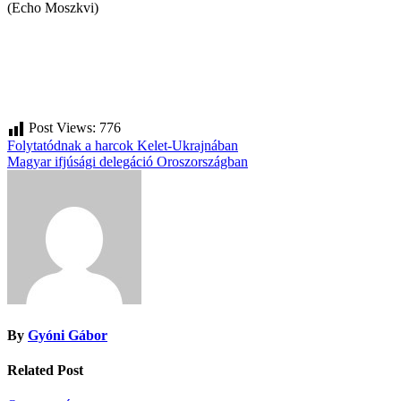
(Echo Moszkvi)
Post Views:
776
Bejegyzés
Folytatódnak a harcok Kelet-Ukrajnában
Magyar ifjúsági delegáció Oroszországban
navigáció
By
Gyóni Gábor
Related Post