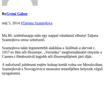
By
Gyóni Gábor
máj 5, 2014
#Tatjana Szamojlova
Ma 80. születésnapja után egy nappal váratlanul elhunyt Tatjana
Szamojlova orosz színésznő.
Szamojlova talán legismertebb alakítása a
Szállnak a darvak
c.
1957-es film női főszerepe. „Veronika” megformálásáért elnyerte a
Cannes-i filmfesztivál legjobb női főszereplőjének járó díját.
A művésznő jubileumi estjére holnap került volna sor Moszkvában.
Szamojlovát a Novogyevicsi monostor temetőjében helyezik végső
nyugalomra.