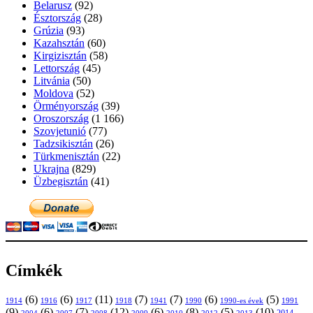
Belarusz
(92)
Észtország
(28)
Grúzia
(93)
Kazahsztán
(60)
Kirgizisztán
(58)
Lettország
(45)
Litvánia
(50)
Moldova
(52)
Örményország
(39)
Oroszország
(1 166)
Szovjetunió
(77)
Tadzsikisztán
(26)
Türkmenisztán
(22)
Ukrajna
(829)
Üzbegisztán
(41)
Címkék
(6)
(6)
(11)
(7)
(7)
(6)
(5)
1914
1916
1917
1918
1941
1990
1991
1990-es évek
(9)
(6)
(7)
(12)
(6)
(8)
(5)
(10)