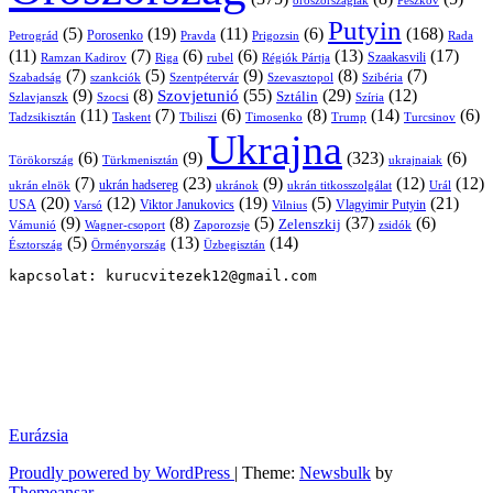
oroszországiak
Peszkov
Putyin
(5)
(19)
(11)
(6)
(168)
Porosenko
Pravda
Prigozsin
Rada
Petrográd
(11)
(7)
(6)
(6)
(13)
(17)
Ramzan Kadirov
Riga
rubel
Régiók Pártja
Szaakasvili
(7)
(5)
(9)
(8)
(7)
Szabadság
Szentpétervár
Szevasztopol
Szibéria
szankciók
(9)
(8)
(55)
(29)
(12)
Szovjetunió
Sztálin
Szlavjanszk
Szocsi
Szíria
(11)
(7)
(6)
(8)
(14)
(6)
Tadzsikisztán
Taskent
Tbiliszi
Timosenko
Trump
Turcsinov
Ukrajna
(6)
(9)
(323)
(6)
Törökország
Türkmenisztán
ukrajnaiak
(7)
(23)
(9)
(12)
(12)
ukrán hadsereg
ukrán elnök
ukránok
ukrán titkosszolgálat
Urál
(20)
(12)
(19)
(5)
(21)
USA
Viktor Janukovics
Vlagyimir Putyin
Varsó
Vilnius
(9)
(8)
(5)
(37)
(6)
Zelenszkij
Vámunió
Wagner-csoport
zsidók
Zaporozsje
(5)
(13)
(14)
Örményország
Üzbegisztán
Észtország
kapcsolat: kurucvitezek12@gmail.com
Eurázsia
Proudly powered by WordPress
|
Theme:
Newsbulk
by
Themeansar
.