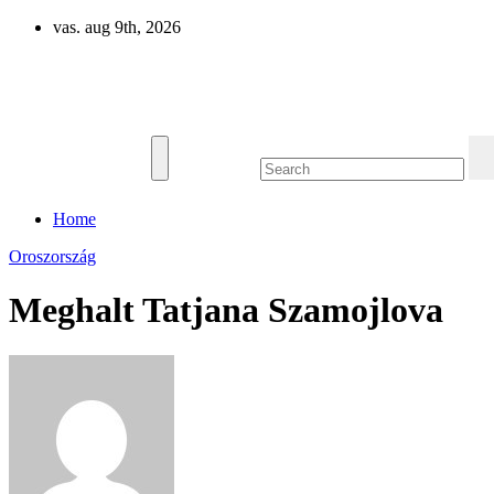
Skip
vas. aug 9th, 2026
to
content
Eurázsia
Home
Oroszország
Meghalt Tatjana Szamojlova