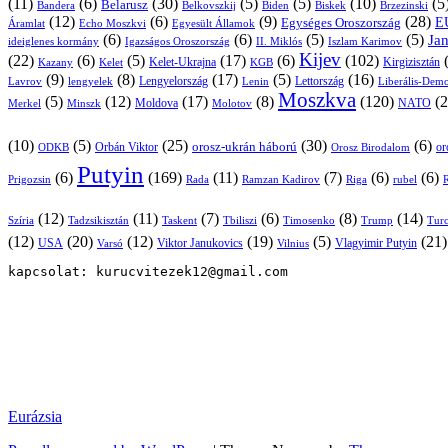
(11)
(6)
(30)
(5)
(5)
(10)
(5
Belarusz
Bandera
Biskek
Belkovszkij
Biden
Brzezinski
(12)
(6)
(9)
(28)
E
Egységes Oroszország
Áramlat
Echo Moszkvi
Egyesült Államok
(6)
(6)
(5)
(5)
Ja
ideiglenes kormány
Igazságos Oroszország
II. Miklós
Iszlam Karimov
Kijev
(22)
(6)
(5)
(17)
(6)
(102)
Kirgizisztán
Kazany
Kelet-Ukrajna
KGB
Kelet
(9)
(8)
(17)
(5)
(16)
Lavrov
lengyelek
Lengyelország
Lettország
Lenin
Liberális-Demo
Moszkva
(5)
(12)
(17)
(8)
(120)
(2
NATO
Minszk
Moldova
Molotov
Merkel
(10)
(5)
(25)
(30)
(6)
Orbán Viktor
orosz-ukrán háború
Orosz Birodalom
or
ODKB
Putyin
(6)
(169)
(11)
(7)
(6)
(6)
Prigozsin
Rada
Ramzan Kadirov
Riga
rubel
R
(12)
(11)
(7)
(6)
(8)
(14)
Szíria
Tadzsikisztán
Taskent
Tbiliszi
Timosenko
Trump
Turc
(12)
(20)
(12)
(19)
(5)
(21
USA
Viktor Janukovics
Vlagyimir Putyin
Varsó
Vilnius
kapcsolat: kurucvitezek12@gmail.com
Eurázsia