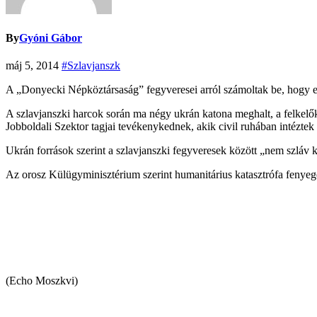
By
Gyóni Gábor
máj 5, 2014
#Szlavjanszk
A „Donyecki Népköztársaság” fegyveresei arról számoltak be, hogy el
A szlavjanszki harcok során ma négy ukrán katona meghalt, a felkelők 
Jobboldali Szektor tagjai tevékenykednek, akik civil ruhában intéztek 
Ukrán források szerint a szlavjanszki fegyveresek között „nem szláv 
Az orosz Külügyminisztérium szerint humanitárius katasztrófa fenyeg
(Echo Moszkvi)