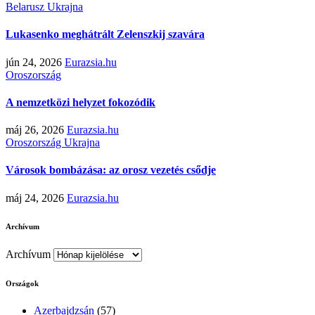
Belarusz
Ukrajna
Lukasenko meghátrált Zelenszkij szavára
jún 24, 2026
Eurazsia.hu
Oroszország
A nemzetközi helyzet fokozódik
máj 26, 2026
Eurazsia.hu
Oroszország
Ukrajna
Városok bombázása: az orosz vezetés csődje
máj 24, 2026
Eurazsia.hu
Archívum
Archívum
Országok
Azerbajdzsán
(57)