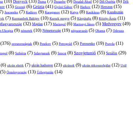
(10)
(33)
(7)
(9)
(5)
(6)
Donyeck
sz
Duma
Dusanbe
Dél-Oszétia
Déli
Dzsalal-Abad
(15)
(6)
(41)
(5)
(12)
(15)
Grúzia
sov
Groznij
Harkov
Herszon
Gyóni Gábor
7)
(7)
(9)
(12)
(8)
(9)
Kazahsztán
Juscsenko
Kadirov
Karaganov
Katyn
Kaukázus
(7)
(10)
(5)
(8)
(11)
árok
Kurmanbek Bakijev
Kárpátalja
Közép-Ázsia
Kurszk megye
(32)
(17)
(6)
(5)
(49)
Medvegyev
Magyarország
Majdan
Mariupol
Martonyi János
(9)
(10)
(19)
(5)
(7)
Németország
t-Ukrajna
németek
Obama
Odessza
népszavazás
(376)
(8)
(5)
(5)
(19)
(11)
Porosenko
oroszországiak
Pravda
Peszkov
Petrográd
(8)
(7)
(9)
(8)
(55)
(29)
Szovjetunió
Sztálin
topol
Szibéria
Szlavjanszk
Szocsi
(6)
(7)
(23)
(9)
(12)
ukrán hadsereg
ukrán elnök
ukránok
ukrán titkosszolgálat
Urál
(5)
(13)
(14)
Örményország
Üzbegisztán