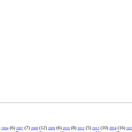
)
(6)
(7)
(12)
(6)
(8)
(5)
(10)
(16)
2004
2007
2008
2009
2010
2013
2014
202
2012