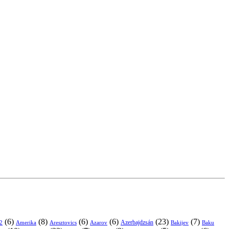
(6)
(8)
(6)
(6)
(23)
(7)
Azerbajdzsán
2
Amerika
Aresztovics
Azarov
Bakijev
Baku