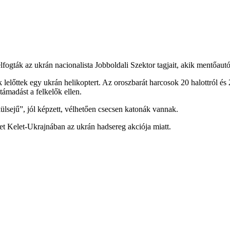
fogták az ukrán nacionalista Jobboldali Szektor tagjait, akik mentőau
lelőttek egy ukrán helikoptert. Az oroszbarát harcosok 20 halottról és
támadást a felkelők ellen.
külsejű”, jól képzett, vélhetően csecsen katonák vannak.
et Kelet-Ukrajnában az ukrán hadsereg akciója miatt.