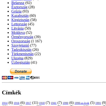
Belarusz
(92)
Észtország
(28)
Grúzia
(93)
Kazahsztán
(60)
Kirgizisztán
(58)
Lettország
(45)
Litvánia
(50)
Moldova
(52)
Örményország
(39)
Oroszország
(1 167)
Szovjetunió
(77)
Tadzsikisztán
(26)
Türkmenisztán
(22)
Ukrajna
(829)
Üzbegisztán
(41)
Címkék
(6)
(6)
(11)
(7)
(7)
(6)
(5)
(9
1914
1916
1917
1918
1941
1990
1991
1990-es évek