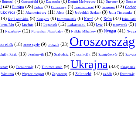
)
(7)
(6)
(6)
(11)
(5)
Brüsszel
Csecsenföld
Dagesztán
Dmitrij Medvegyev
Donbas
Dnyeper
(42)
(28)
(5)
(5)
(6)
(12)
U
Európa
Franciaország
Gazprom
Gorbac
Fidesz
Finnország
(51)
(11)
(12)
(8)
(
nukovics
Jekatyerinburg
Jelcin
Jobboldali Szektor
Julija Timosenko
(19)
(8)
(9)
(6)
(26)
(37)
Krím
Kreml
Kirill pátriárka
Kisinyov
kommunisták
krími tat
(5)
(11)
(12)
(33)
(14)
(5)
Lukasenko
Litvánia
Luganszk
Lviv
krata Párt
magyarok
1)
(12)
(8)
(6)
(41)
Nyugat
Nazarbajev
Nurszultan Nazarbajev
Nyikita Mihalkov
Nyuga
Oroszország
(18)
(9)
(23)
oroszok
osz elnök
orosz nyelv
(13)
(17)
(7)
(5)
(9)
égiók Pártja
Szaakasvili
Szabadság
Szentpétervár
Szevasz
szankciók
Ukrajna
(6)
(7)
(9)
(323)
sinov
Törökország
Türkmenisztán
ukrajnaiak
)
(9)
(8)
(5)
(37)
(6)
Zelenszkij
Vámunió
Wagner-csoport
zsidók
Zaporozsje
Észtország