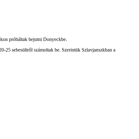
tókon próbáltak bejutni Donyeckbe.
 20-25 sebesültről számoltak be. Szerintük Szlavjanszkban a