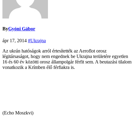
By
Gyóni Gábor
ápr 17, 2014
#Ukrajna
Az ukrán hatóságok arról értesítették az Aeroflot orosz
légitársaságot, hogy nem engednek be Ukrajna területére egyetlen
16 és 60 év közötti orosz állampolgár férfit sem. A beutazási tilalom
vonatkozik a Krímben élő férfiakra is.
(Echo Moszkvi)