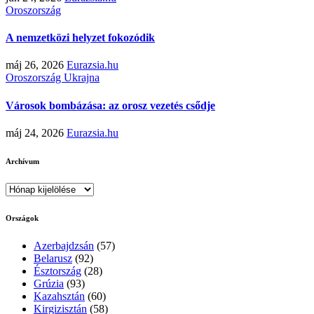
Oroszország
A nemzetközi helyzet fokozódik
máj 26, 2026
Eurazsia.hu
Oroszország
Ukrajna
Városok bombázása: az orosz vezetés csődje
máj 24, 2026
Eurazsia.hu
Archívum
Archívum
Országok
Azerbajdzsán
(57)
Belarusz
(92)
Észtország
(28)
Grúzia
(93)
Kazahsztán
(60)
Kirgizisztán
(58)