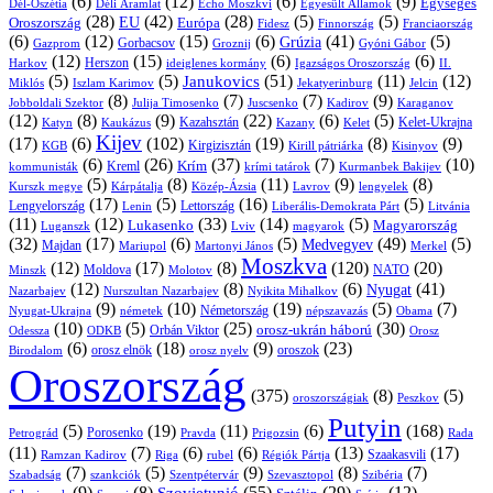
(6)
(12)
(6)
(9)
Egységes
Dél-Oszétia
Déli Áramlat
Echo Moszkvi
Egyesült Államok
(28)
(42)
(28)
(5)
(5)
EU
Oroszország
Európa
Franciaország
Fidesz
Finnország
(6)
(12)
(15)
(6)
(41)
(5)
Grúzia
Gazprom
Gorbacsov
Groznij
Gyóni Gábor
(12)
(15)
(6)
(6)
Harkov
Herszon
ideiglenes kormány
Igazságos Oroszország
II.
(5)
(5)
(51)
(11)
(12)
Janukovics
Jekatyerinburg
Jelcin
Miklós
Iszlam Karimov
(8)
(7)
(7)
(9)
Jobboldali Szektor
Julija Timosenko
Juscsenko
Kadirov
Karaganov
(12)
(8)
(9)
(22)
(6)
(5)
Kazahsztán
Katyn
Kaukázus
Kazany
Kelet-Ukrajna
Kelet
Kijev
(17)
(6)
(102)
(19)
(8)
(9)
Kirgizisztán
KGB
Kirill pátriárka
Kisinyov
(6)
(26)
(37)
(7)
(10)
Krím
Kreml
kommunisták
krími tatárok
Kurmanbek Bakijev
(5)
(8)
(11)
(9)
(8)
Kárpátalja
Közép-Ázsia
Lavrov
lengyelek
Kurszk megye
(17)
(5)
(16)
(5)
Lengyelország
Lettország
Litvánia
Lenin
Liberális-Demokrata Párt
(11)
(12)
(33)
(14)
(5)
Lukasenko
Magyarország
Luganszk
Lviv
magyarok
(32)
(17)
(6)
(5)
(49)
(5)
Medvegyev
Majdan
Mariupol
Martonyi János
Merkel
Moszkva
(12)
(17)
(8)
(120)
(20)
NATO
Minszk
Moldova
Molotov
(12)
(8)
(6)
(41)
Nyugat
Nazarbajev
Nurszultan Nazarbajev
Nyikita Mihalkov
(9)
(10)
(19)
(5)
(7)
Németország
Nyugat-Ukrajna
németek
Obama
népszavazás
(10)
(5)
(25)
(30)
Orbán Viktor
orosz-ukrán háború
Odessza
Orosz
ODKB
(6)
(18)
(9)
(23)
orosz elnök
oroszok
Birodalom
orosz nyelv
Oroszország
(375)
(8)
(5)
oroszországiak
Peszkov
Putyin
(5)
(19)
(11)
(6)
(168)
Porosenko
Pravda
Prigozsin
Rada
Petrográd
(11)
(7)
(6)
(6)
(13)
(17)
Ramzan Kadirov
Riga
rubel
Régiók Pártja
Szaakasvili
(7)
(5)
(9)
(8)
(7)
Szabadság
Szentpétervár
Szevasztopol
Szibéria
szankciók
(9)
(8)
(55)
(29)
(12)