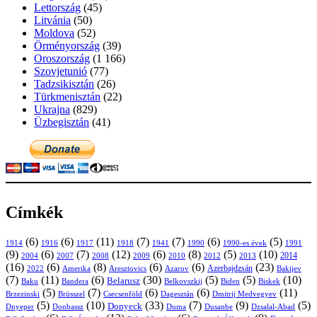
Lettország
(45)
Litvánia
(50)
Moldova
(52)
Örményország
(39)
Oroszország
(1 166)
Szovjetunió
(77)
Tadzsikisztán
(26)
Türkmenisztán
(22)
Ukrajna
(829)
Üzbegisztán
(41)
Címkék
(6)
(6)
(11)
(7)
(7)
(6)
(5)
1914
1916
1917
1918
1941
1990
1991
1990-es évek
(9)
(6)
(7)
(12)
(6)
(8)
(5)
(10)
2004
2007
2008
2009
2010
2013
2014
2012
(16)
(6)
(8)
(6)
(6)
(23)
Azerbajdzsán
2022
Amerika
Aresztovics
Azarov
Bakijev
(7)
(11)
(6)
(30)
(5)
(5)
(10)
Belarusz
Baku
Bandera
Biskek
Belkovszkij
Biden
(5)
(7)
(6)
(6)
(11)
Brüsszel
Csecsenföld
Dagesztán
Dmitrij Medvegyev
Brzezinski
(5)
(10)
(33)
(7)
(9)
(5)
Donyeck
Donbassz
Duma
Dusanbe
Dnyeper
Dzsalal-Abad