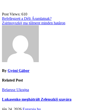
Post Views:
610
Bejegyzés
Befellegzett a Déli Áramlatnak?
Zsirinovszkij ma túlment minden határon
navigáció
By
Gyóni Gábor
Related Post
Belarusz
Ukrajna
Lukasenko meghátrált Zelenszkij szavára
jún 24, 2026
Eurazsia.hu