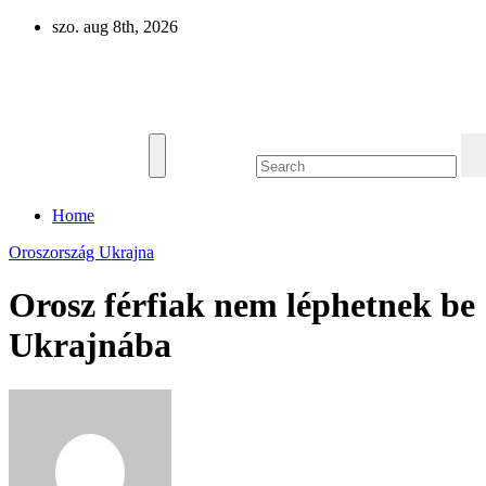
Skip
szo. aug 8th, 2026
to
content
Eurázsia
Home
Oroszország
Ukrajna
Orosz férfiak nem léphetnek be
Ukrajnába