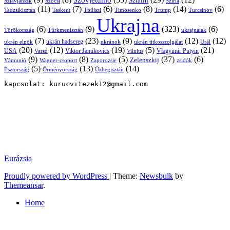
Szovjetunió
Sztálin
Szlavjanszk
Szocsi
Szíria
(11)
(7)
(6)
(8)
(14)
(6)
Tadzsikisztán
Taskent
Tbiliszi
Timosenko
Trump
Turcsinov
Ukrajna
(6)
(9)
(323)
(6)
Törökország
Türkmenisztán
ukrajnaiak
(7)
(23)
(9)
(12)
(12)
ukrán hadsereg
ukrán elnök
ukránok
ukrán titkosszolgálat
Urál
(20)
(12)
(19)
(5)
(21)
USA
Viktor Janukovics
Vlagyimir Putyin
Varsó
Vilnius
(9)
(8)
(5)
(37)
(6)
Zelenszkij
Vámunió
Wagner-csoport
zsidók
Zaporozsje
(5)
(13)
(14)
Örményország
Üzbegisztán
Észtország
kapcsolat: kurucvitezek12@gmail.com
Eurázsia
Proudly powered by WordPress
|
Theme:
Newsbulk
by
Themeansar
.
Home