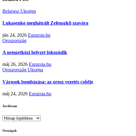
Belarusz
Ukrajna
Lukasenko meghátrált Zelenszkij szavára
jún 24, 2026
Eurazsia.hu
Oroszország
A nemzetközi helyzet fokozódik
máj 26, 2026
Eurazsia.hu
Oroszország
Ukrajna
Városok bombázása: az orosz vezetés csődje
máj 24, 2026
Eurazsia.hu
Archívum
Archívum
Országok