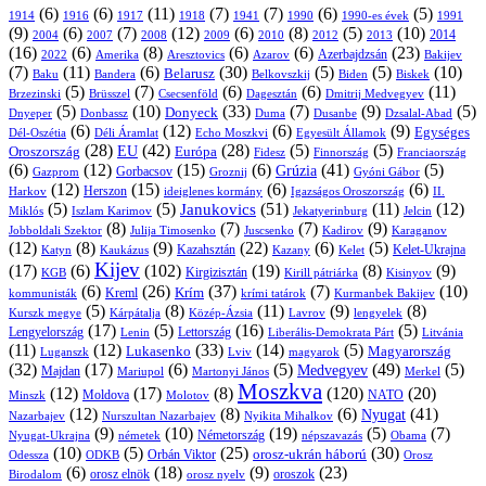
(6)
(6)
(11)
(7)
(7)
(6)
(5)
1914
1916
1917
1918
1941
1990
1991
1990-es évek
(9)
(6)
(7)
(12)
(6)
(8)
(5)
(10)
2004
2007
2008
2009
2010
2013
2014
2012
(16)
(6)
(8)
(6)
(6)
(23)
Azerbajdzsán
2022
Amerika
Aresztovics
Azarov
Bakijev
(7)
(11)
(6)
(30)
(5)
(5)
(10)
Belarusz
Baku
Bandera
Biskek
Belkovszkij
Biden
(5)
(7)
(6)
(6)
(11)
Brüsszel
Csecsenföld
Dagesztán
Dmitrij Medvegyev
Brzezinski
(5)
(10)
(33)
(7)
(9)
(5)
Donyeck
Donbassz
Duma
Dusanbe
Dnyeper
Dzsalal-Abad
(6)
(12)
(6)
(9)
Egységes
Dél-Oszétia
Déli Áramlat
Echo Moszkvi
Egyesült Államok
(28)
(42)
(28)
(5)
(5)
EU
Oroszország
Európa
Franciaország
Fidesz
Finnország
(6)
(12)
(15)
(6)
(41)
(5)
Grúzia
Gazprom
Gorbacsov
Groznij
Gyóni Gábor
(12)
(15)
(6)
(6)
Harkov
Herszon
ideiglenes kormány
Igazságos Oroszország
II.
(5)
(5)
(51)
(11)
(12)
Janukovics
Jekatyerinburg
Jelcin
Miklós
Iszlam Karimov
(8)
(7)
(7)
(9)
Jobboldali Szektor
Julija Timosenko
Juscsenko
Kadirov
Karaganov
(12)
(8)
(9)
(22)
(6)
(5)
Kazahsztán
Katyn
Kaukázus
Kazany
Kelet-Ukrajna
Kelet
Kijev
(17)
(6)
(102)
(19)
(8)
(9)
Kirgizisztán
KGB
Kirill pátriárka
Kisinyov
(6)
(26)
(37)
(7)
(10)
Krím
Kreml
kommunisták
krími tatárok
Kurmanbek Bakijev
(5)
(8)
(11)
(9)
(8)
Kárpátalja
Közép-Ázsia
Lavrov
lengyelek
Kurszk megye
(17)
(5)
(16)
(5)
Lengyelország
Lettország
Litvánia
Lenin
Liberális-Demokrata Párt
(11)
(12)
(33)
(14)
(5)
Lukasenko
Magyarország
Luganszk
Lviv
magyarok
(32)
(17)
(6)
(5)
(49)
(5)
Medvegyev
Majdan
Mariupol
Martonyi János
Merkel
Moszkva
(12)
(17)
(8)
(120)
(20)
NATO
Minszk
Moldova
Molotov
(12)
(8)
(6)
(41)
Nyugat
Nazarbajev
Nurszultan Nazarbajev
Nyikita Mihalkov
(9)
(10)
(19)
(5)
(7)
Németország
Nyugat-Ukrajna
németek
Obama
népszavazás
(10)
(5)
(25)
(30)
Orbán Viktor
orosz-ukrán háború
Odessza
Orosz
ODKB
(6)
(18)
(9)
(23)
orosz elnök
oroszok
Birodalom
orosz nyelv