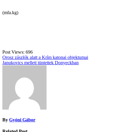
(mfa.kg)
Post Views:
696
Bejegyzés
Orosz zászlók alatt a Krím katonai objektumai
Janukovics mellett tüntettek Donyeckban
navigáció
By
Gyóni Gábor
Related Post