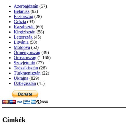
Azerbajdzsán
(57)
Belarusz
(92)
Észtország
(28)
Grúzia
(93)
Kazahsztán
(60)
Kirgizisztán
(58)
Lettország
(45)
Litvánia
(50)
Moldova
(52)
Örményország
(39)
Oroszország
(1 166)
Szovjetunió
(77)
Tadzsikisztán
(26)
Türkmenisztán
(22)
Ukrajna
(829)
Üzbegisztán
(41)
Címkék