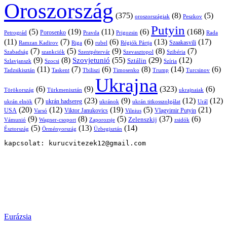
Oroszország
(375)
(8)
(5)
oroszországiak
Peszkov
Putyin
(5)
(19)
(11)
(6)
(168)
Porosenko
Pravda
Prigozsin
Rada
Petrográd
(11)
(7)
(6)
(6)
(13)
(17)
Ramzan Kadirov
Riga
rubel
Régiók Pártja
Szaakasvili
(7)
(5)
(9)
(8)
(7)
Szabadság
Szentpétervár
Szevasztopol
Szibéria
szankciók
(9)
(8)
(55)
(29)
(12)
Szovjetunió
Sztálin
Szlavjanszk
Szocsi
Szíria
(11)
(7)
(6)
(8)
(14)
(6)
Tadzsikisztán
Taskent
Tbiliszi
Timosenko
Trump
Turcsinov
Ukrajna
(6)
(9)
(323)
(6)
Törökország
Türkmenisztán
ukrajnaiak
(7)
(23)
(9)
(12)
(12)
ukrán hadsereg
ukrán elnök
ukránok
ukrán titkosszolgálat
Urál
(20)
(12)
(19)
(5)
(21)
USA
Viktor Janukovics
Vlagyimir Putyin
Varsó
Vilnius
(9)
(8)
(5)
(37)
(6)
Zelenszkij
Vámunió
Wagner-csoport
zsidók
Zaporozsje
(5)
(13)
(14)
Örményország
Üzbegisztán
Észtország
kapcsolat: kurucvitezek12@gmail.com
Eurázsia