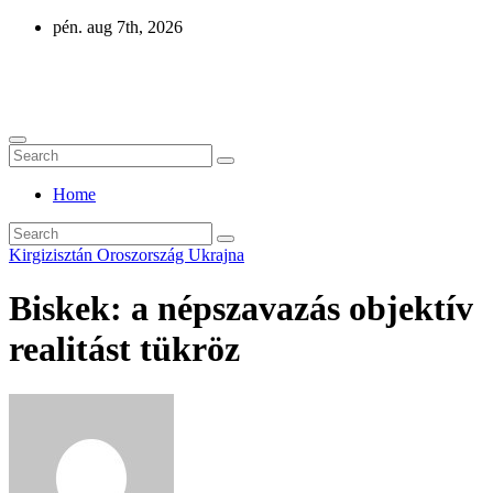
Skip
pén. aug 7th, 2026
to
content
Eurázsia
Home
Kirgizisztán
Oroszország
Ukrajna
Biskek: a népszavazás objektív
realitást tükröz