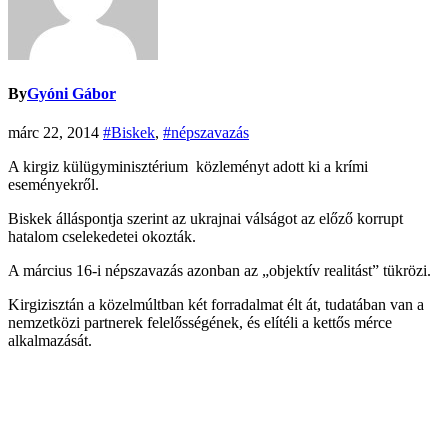
By
Gyóni Gábor
márc 22, 2014
#Biskek
,
#népszavazás
A kirgiz külügyminisztérium közleményt adott ki a krími
eseményekről.
Biskek álláspontja szerint az ukrajnai válságot az előző korrupt
hatalom cselekedetei okozták.
A március 16-i népszavazás azonban az „objektív realitást” tükrözi.
Kirgizisztán a közelmúltban két forradalmat élt át, tudatában van a
nemzetközi partnerek felelősségének, és elítéli a kettős mérce
alkalmazását.