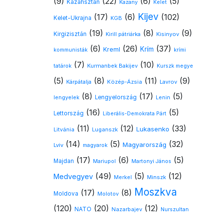
(9)
(22)
(6)
(5)
Kazahsztán
Kazany
Kelet
Kijev
(17)
(6)
(102)
Kelet-Ukrajna
KGB
(19)
(8)
(9)
Kirgizisztán
Kirill pátriárka
Kisinyov
(6)
(26)
(37)
Krím
Kreml
kommunisták
krími
(7)
(10)
Kurmanbek Bakijev
tatárok
Kurszk megye
(5)
(8)
(11)
(9)
Kárpátalja
Közép-Ázsia
Lavrov
(8)
(17)
(5)
lengyelek
Lengyelország
Lenin
(16)
(5)
Lettország
Liberális-Demokrata Párt
(11)
(12)
(33)
Lukasenko
Litvánia
Luganszk
(14)
(5)
(32)
Magyarország
Lviv
magyarok
(17)
(6)
(5)
Majdan
Mariupol
Martonyi János
(49)
(5)
(12)
Medvegyev
Minszk
Merkel
Moszkva
(17)
(8)
Moldova
Molotov
(120)
(20)
(12)
NATO
Nazarbajev
Nurszultan