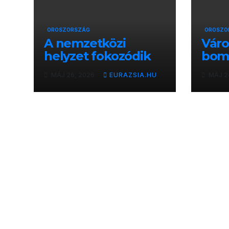
OROSZORSZÁG
OROSZO
A nemzetközi
Vár
helyzet fokozódik
bomb
oros
MÁJ 26, 2026
EURAZSIA.HU
MÁJ 2
csőd