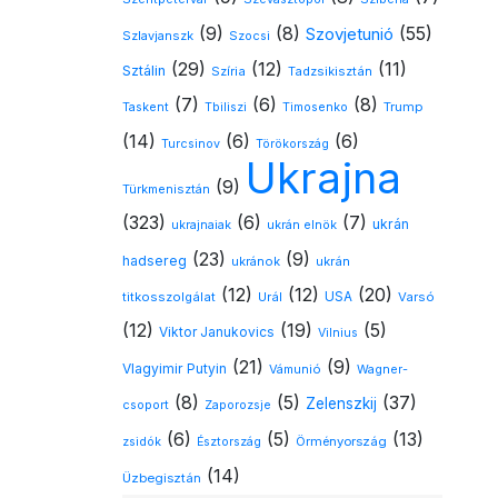
(9)
(8)
(55)
Szovjetunió
Szlavjanszk
Szocsi
(29)
(12)
(11)
Sztálin
Szíria
Tadzsikisztán
(7)
(6)
(8)
Timosenko
Trump
Taskent
Tbiliszi
(14)
(6)
(6)
Turcsinov
Törökország
Ukrajna
(9)
Türkmenisztán
(323)
(6)
(7)
ukrán
ukrajnaiak
ukrán elnök
(23)
(9)
hadsereg
ukránok
ukrán
(12)
(12)
(20)
USA
titkosszolgálat
Urál
Varsó
(12)
(19)
(5)
Viktor Janukovics
Vilnius
(21)
(9)
Vlagyimir Putyin
Vámunió
Wagner-
(8)
(5)
(37)
Zelenszkij
csoport
Zaporozsje
(6)
(5)
(13)
Örményország
zsidók
Észtország
(14)
Üzbegisztán