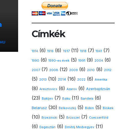
a
Címkék
t
.HU
(6)
(6)
(11)
(7)
(7)
1917
1914
1916
1918
1941
(6)
(5)
(9)
(6)
1991
1990
1990-es évek
2004
(7)
(12)
(6)
(8)
2008
2010
2007
2009
2012
(5)
(10)
(16)
(6)
2013
2014
Amerika
2022
(8)
(6)
(6)
Azerbajdzsán
Aresztovics
Azarov
(23)
(7)
(11)
(6)
Baku
Bakijev
Bandera
(30)
(5)
(5)
Belarusz
Biskek
Belkovszkij
Biden
(10)
(5)
(7)
Brzezinski
Brüsszel
Csecsenföld
(6)
(6)
(11)
Dmitrij Medvegyev
Dagesztán