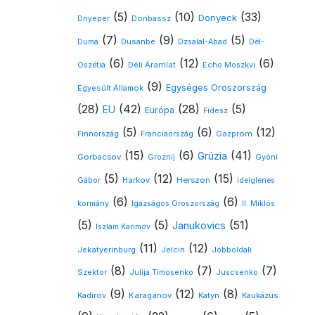
(5)
(10)
(33)
Donyeck
Donbassz
Dnyeper
(7)
(9)
(5)
Dusanbe
Duma
Dzsalal-Abad
Dél-
(6)
(12)
(6)
Déli Áramlat
Oszétia
Echo Moszkvi
(9)
Egységes Oroszország
Egyesült Államok
(28)
(42)
(28)
(5)
EU
Európa
Fidesz
(5)
(6)
(12)
Gazprom
Finnország
Franciaország
(15)
(6)
(41)
Grúzia
Gorbacsov
Groznij
Gyóni
(5)
(12)
(15)
Harkov
Herszon
Gábor
ideiglenes
(6)
(6)
kormány
Igazságos Oroszország
II. Miklós
(5)
(5)
(51)
Janukovics
Iszlam Karimov
(11)
(12)
Jekatyerinburg
Jelcin
Jobboldali
(8)
(7)
(7)
Szektor
Julija Timosenko
Juscsenko
(9)
(12)
(8)
Kadirov
Karaganov
Katyn
Kaukázus