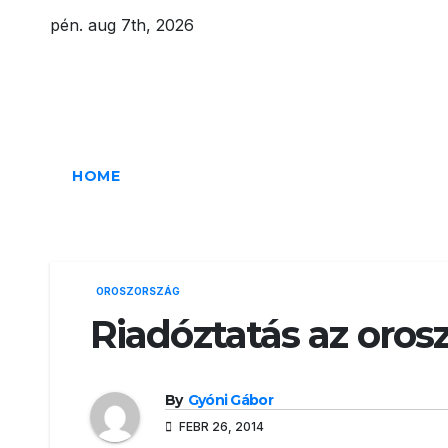
Skip
pén. aug 7th, 2026
to
content
Eurázsia
HOME
OROSZORSZÁG
Riadóztatás az oro
By
Gyóni Gábor
FEBR 26, 2014