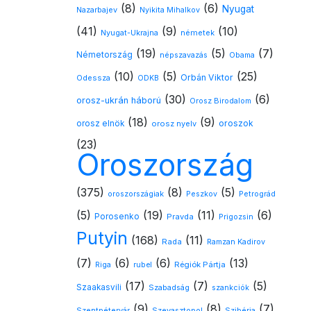
(8)
(6)
Nyugat
Nazarbajev
Nyikita Mihalkov
(41)
(9)
(10)
Nyugat-Ukrajna
németek
(19)
(5)
(7)
Németország
népszavazás
Obama
(10)
(5)
(25)
Orbán Viktor
Odessza
ODKB
(30)
(6)
orosz-ukrán háború
Orosz Birodalom
(18)
(9)
oroszok
orosz elnök
orosz nyelv
(23)
Oroszország
(375)
(8)
(5)
oroszországiak
Peszkov
Petrográd
(5)
(19)
(11)
(6)
Porosenko
Pravda
Prigozsin
Putyin
(168)
(11)
Rada
Ramzan Kadirov
(7)
(6)
(6)
(13)
Régiók Pártja
Riga
rubel
(17)
(7)
(5)
Szaakasvili
Szabadság
szankciók
(9)
(8)
(7)
Szentpétervár
Szevasztopol
Szibéria