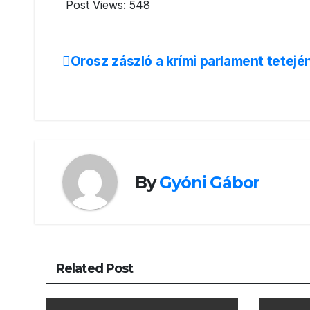
Post Views:
548
Orosz zászló a krími parlament tetejé
Bejegyzés
navigáció
By
Gyóni Gábor
Related Post