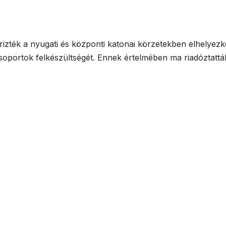
őrizték a nyugati és központi katonai körzetekben elhelyez
csoportok felkészültségét. Ennek értelmében ma riadóztattá