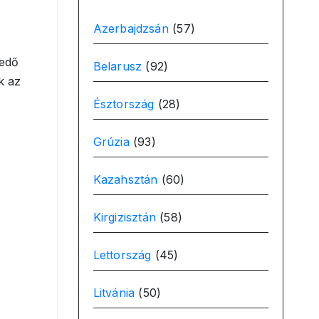
Azerbajdzsán
(57)
kedő
Belarusz
(92)
k az
Észtország
(28)
Grúzia
(93)
Kazahsztán
(60)
Kirgizisztán
(58)
Lettország
(45)
Litvánia
(50)