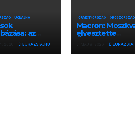
RSZÁG
UKRAJNA
ÖRMÉNYORSZÁG
OROSZORSZÁG
osok
Macron: Moszkv
ázása: az
elvesztette
z vezetés
Örményországo
4, 2026
EURAZSIA.HU
MÁJ 8, 2026
EURAZSIA
je