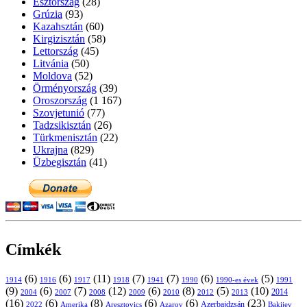
Észtország
(28)
Grúzia
(93)
Kazahsztán
(60)
Kirgizisztán
(58)
Lettország
(45)
Litvánia
(50)
Moldova
(52)
Örményország
(39)
Oroszország
(1 167)
Szovjetunió
(77)
Tadzsikisztán
(26)
Türkmenisztán
(22)
Ukrajna
(829)
Üzbegisztán
(41)
Címkék
(6)
(6)
(11)
(7)
(7)
(6)
(5)
1914
1916
1917
1918
1941
1990
1991
1990-es évek
(9)
(6)
(7)
(12)
(6)
(8)
(5)
(10)
2004
2007
2008
2009
2010
2013
2014
2012
(16)
(6)
(8)
(6)
(6)
(23)
Azerbajdzsán
2022
Amerika
Aresztovics
Azarov
Bakijev