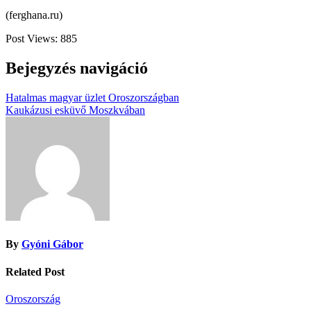
(ferghana.ru)
Post Views:
885
Bejegyzés navigáció
Hatalmas magyar üzlet Oroszországban
Kaukázusi esküvő Moszkvában
By
Gyóni Gábor
Related Post
Oroszország