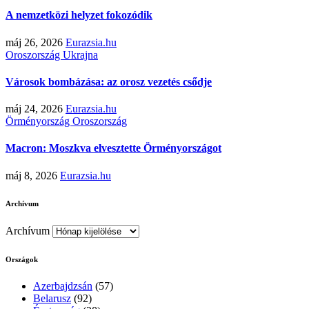
A nemzetközi helyzet fokozódik
máj 26, 2026
Eurazsia.hu
Oroszország
Ukrajna
Városok bombázása: az orosz vezetés csődje
máj 24, 2026
Eurazsia.hu
Örményország
Oroszország
Macron: Moszkva elvesztette Örményországot
máj 8, 2026
Eurazsia.hu
Archívum
Archívum
Országok
Azerbajdzsán
(57)
Belarusz
(92)