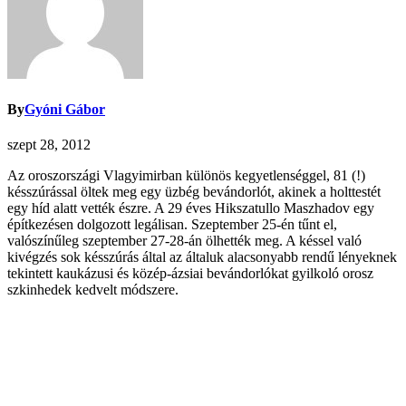
By
Gyóni Gábor
szept 28, 2012
Az oroszországi Vlagyimirban különös kegyetlenséggel, 81 (!)
késszúrással öltek meg egy üzbég bevándorlót, akinek a holttestét
egy híd alatt vették észre. A 29 éves Hikszatullo Maszhadov egy
építkezésen dolgozott legálisan. Szeptember 25-én tűnt el,
valószínűleg szeptember 27-28-án ölhették meg. A késsel való
kivégzés sok késszúrás által az általuk alacsonyabb rendű lényeknek
tekintett kaukázusi és közép-ázsiai bevándorlókat gyilkoló orosz
szkinhedek kedvelt módszere.