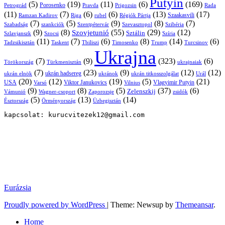
Putyin
(5)
(19)
(11)
(6)
(169)
Porosenko
Pravda
Prigozsin
Rada
Petrográd
(11)
(7)
(6)
(6)
(13)
(17)
Ramzan Kadirov
Riga
rubel
Régiók Pártja
Szaakasvili
(7)
(5)
(9)
(8)
(7)
Szabadság
Szentpétervár
Szevasztopol
Szibéria
szankciók
(9)
(8)
(55)
(29)
(12)
Szovjetunió
Sztálin
Szlavjanszk
Szocsi
Szíria
(11)
(7)
(6)
(8)
(14)
(6)
Tadzsikisztán
Taskent
Tbiliszi
Timosenko
Trump
Turcsinov
Ukrajna
(7)
(9)
(323)
(6)
Törökország
Türkmenisztán
ukrajnaiak
(7)
(23)
(9)
(12)
(12)
ukrán hadsereg
ukrán elnök
ukránok
ukrán titkosszolgálat
Urál
(20)
(12)
(19)
(5)
(21)
USA
Viktor Janukovics
Vlagyimir Putyin
Varsó
Vilnius
(9)
(8)
(5)
(37)
(6)
Zelenszkij
Vámunió
Wagner-csoport
zsidók
Zaporozsje
(5)
(13)
(14)
Örményország
Üzbegisztán
Észtország
kapcsolat: kurucvitezek12@gmail.com
Eurázsia
Proudly powered by WordPress
|
Theme: Newsup by
Themeansar
.
Home