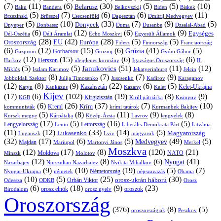
(7)
(11)
(6)
(30)
(5)
(5)
(10)
Belarusz
Baku
Bandera
Biskek
Belkovszkij
Biden
(5)
(7)
(6)
(6)
(11)
Brüsszel
Csecsenföld
Dagesztán
Dmitrij Medvegyev
Brzezinski
(5)
(10)
(33)
(7)
(9)
(5)
Donyeck
Donbassz
Duma
Dusanbe
Dnyeper
Dzsalal-Abad
(6)
(12)
(6)
(9)
Egységes
Dél-Oszétia
Déli Áramlat
Echo Moszkvi
Egyesült Államok
(28)
(42)
(28)
(5)
(5)
EU
Oroszország
Európa
Franciaország
Fidesz
Finnország
(6)
(12)
(15)
(6)
(41)
(5)
Grúzia
Gazprom
Gorbacsov
Groznij
Gyóni Gábor
(12)
(15)
(6)
(6)
Harkov
Herszon
ideiglenes kormány
Igazságos Oroszország
II.
(5)
(5)
(51)
(11)
(12)
Janukovics
Jekatyerinburg
Jelcin
Miklós
Iszlam Karimov
(8)
(7)
(7)
(9)
Jobboldali Szektor
Julija Timosenko
Juscsenko
Kadirov
Karaganov
(12)
(8)
(9)
(22)
(6)
(5)
Kazahsztán
Katyn
Kaukázus
Kazany
Kelet-Ukrajna
Kelet
Kijev
(17)
(6)
(102)
(19)
(8)
(9)
Kirgizisztán
KGB
Kirill pátriárka
Kisinyov
(6)
(26)
(37)
(7)
(10)
Krím
Kreml
kommunisták
krími tatárok
Kurmanbek Bakijev
(5)
(8)
(11)
(9)
(8)
Kárpátalja
Közép-Ázsia
Lavrov
lengyelek
Kurszk megye
(17)
(5)
(16)
(5)
Lengyelország
Lettország
Litvánia
Lenin
Liberális-Demokrata Párt
(11)
(12)
(33)
(14)
(5)
Lukasenko
Magyarország
Luganszk
Lviv
magyarok
(32)
(17)
(6)
(5)
(49)
(5)
Medvegyev
Majdan
Mariupol
Martonyi János
Merkel
Moszkva
(12)
(17)
(8)
(120)
(21)
NATO
Minszk
Moldova
Molotov
(12)
(8)
(6)
(41)
Nyugat
Nazarbajev
Nurszultan Nazarbajev
Nyikita Mihalkov
(9)
(10)
(19)
(5)
(7)
Németország
Nyugat-Ukrajna
németek
Obama
népszavazás
(10)
(5)
(25)
(30)
Orbán Viktor
orosz-ukrán háború
Odessza
Orosz
ODKB
(6)
(18)
(9)
(23)
oroszok
Birodalom
orosz elnök
orosz nyelv
Oroszország
(376)
(8)
(5)
oroszországiak
Peszkov