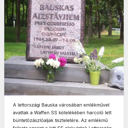
A lettországi Bauska városában emlékművet
avattak a Waffen SS kötelékében harcoló lett
büntetőzászlóaljak tiszteletére. Az emlékmű
felirata szerint a lett SS alakulatok Lettország