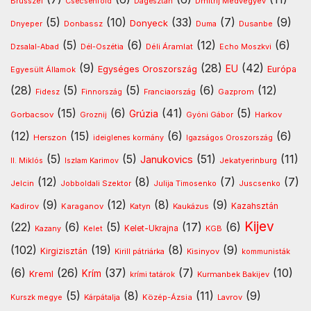
Dmitrij Medvegyev
Brüsszel
Csecsenföld
Dagesztán
(5)
(10)
(33)
(7)
(9)
Donyeck
Donbassz
Dusanbe
Dnyeper
Duma
(5)
(6)
(12)
(6)
Déli Áramlat
Dzsalal-Abad
Dél-Oszétia
Echo Moszkvi
(9)
(28)
(42)
EU
Egységes Oroszország
Európa
Egyesült Államok
(28)
(5)
(5)
(6)
(12)
Gazprom
Fidesz
Finnország
Franciaország
(15)
(6)
(41)
(5)
Grúzia
Gorbacsov
Harkov
Groznij
Gyóni Gábor
(12)
(15)
(6)
(6)
Herszon
ideiglenes kormány
Igazságos Oroszország
(5)
(5)
(51)
(11)
Janukovics
Jekatyerinburg
II. Miklós
Iszlam Karimov
(12)
(8)
(7)
(7)
Jelcin
Jobboldali Szektor
Julija Timosenko
Juscsenko
(9)
(12)
(8)
(9)
Kazahsztán
Kadirov
Karaganov
Katyn
Kaukázus
Kijev
(22)
(6)
(5)
(17)
(6)
Kelet-Ukrajna
Kazany
Kelet
KGB
(102)
(19)
(8)
(9)
Kirgizisztán
Kirill pátriárka
Kisinyov
kommunisták
(6)
(26)
(37)
(7)
(10)
Krím
Kreml
Kurmanbek Bakijev
krími tatárok
(5)
(8)
(11)
(9)
Kárpátalja
Közép-Ázsia
Lavrov
Kurszk megye