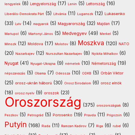
(8)
(17)
(5)
(16)
lengyelek
Lengyelország
Lettország
Lenin
(5)
(11)
(12)
Lukasenko
Litvánia
Luganszk
Liberális-Demokrata Párt
(33)
(14)
(5)
(32)
(17)
Magyarország
Lviv
Majdan
magyarok
(6)
(5)
(49)
(5)
Medvegyev
Mariupol
Martonyi János
Merkel
Moszkva
(12)
(17)
(8)
(120)
NATO
Minszk
Moldova
Molotov
(20)
(12)
(8)
(6)
Nazarbajev
Nurszultan Nazarbajev
Nyikita Mihalkov
(41)
(9)
(10)
(19)
Nyugat
Nyugat-Ukrajna
németek
Németország
(5)
(7)
(10)
(5)
Orbán Viktor
Odessza
népszavazás
Obama
ODKB
(25)
(30)
(6)
orosz-ukrán háború
orosz elnök
Orosz Birodalom
(18)
(9)
(23)
oroszok
orosz nyelv
Oroszország
(375)
(8)
oroszországiak
(5)
(5)
(19)
(11)
(6)
Porosenko
Pravda
Peszkov
Petrográd
Prigozsin
Putyin
(168)
(11)
(7)
(6)
(6)
Rada
Ramzan Kadirov
Riga
rubel