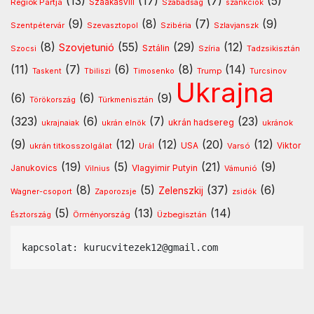
(13)
(17)
(7)
(5)
Régiók Pártja
Szaakasvili
Szabadság
szankciók
(9)
(8)
(7)
(9)
Szentpétervár
Szevasztopol
Szlavjanszk
Szibéria
(8)
(55)
(29)
(12)
Szovjetunió
Sztálin
Szocsi
Szíria
Tadzsikisztán
(11)
(7)
(6)
(8)
(14)
Timosenko
Trump
Taskent
Tbiliszi
Turcsinov
Ukrajna
(6)
(6)
(9)
Türkmenisztán
Törökország
(323)
(6)
(7)
(23)
ukrán hadsereg
ukránok
ukrajnaiak
ukrán elnök
(9)
(12)
(12)
(20)
(12)
USA
ukrán titkosszolgálat
Urál
Varsó
Viktor
(19)
(5)
(21)
(9)
Vlagyimir Putyin
Janukovics
Vámunió
Vilnius
(8)
(5)
(37)
(6)
Zelenszkij
Wagner-csoport
Zaporozsje
zsidók
(5)
(13)
(14)
Örményország
Üzbegisztán
Észtország
kapcsolat: kurucvitezek12@gmail.com