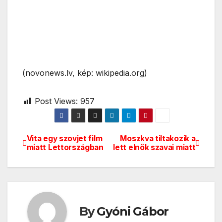
(novonews.lv, kép: wikipedia.org)
Post Views:
957
Vita egy szovjet film
Moszkva tiltakozik a
Bejegyzés
miatt Lettországban
lett elnök szavai miatt
navigáció
By
Gyóni Gábor