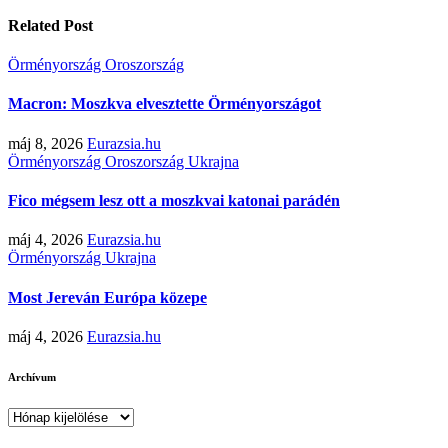
Related Post
Örményország
Oroszország
Macron: Moszkva elvesztette Örményországot
máj 8, 2026
Eurazsia.hu
Örményország
Oroszország
Ukrajna
Fico mégsem lesz ott a moszkvai katonai parádén
máj 4, 2026
Eurazsia.hu
Örményország
Ukrajna
Most Jereván Európa közepe
máj 4, 2026
Eurazsia.hu
Archívum
Archívum