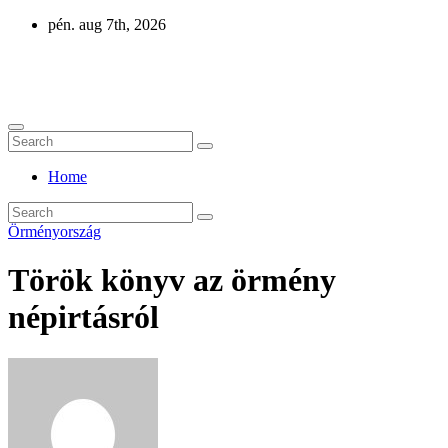
Skip
pén. aug 7th, 2026
to
content
Eurázsia
Home
Örményország
Török könyv az örmény
népirtásról