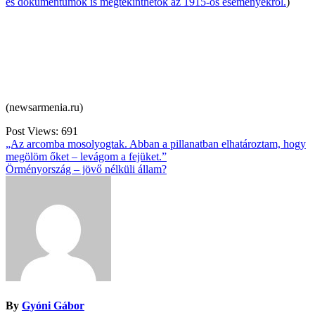
és dokumentumok is megtekinthetők az 1915-ös eseményekről.
)
(newsarmenia.ru)
Post Views:
691
Bejegyzés
„Az arcomba mosolyogtak. Abban a pillanatban elhatároztam, hogy
megölöm őket – levágom a fejüket.”
navigáció
Örményország – jövő nélküli állam?
By
Gyóni Gábor