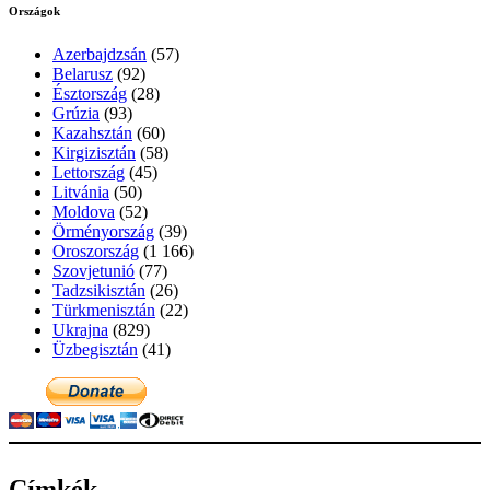
Országok
Azerbajdzsán
(57)
Belarusz
(92)
Észtország
(28)
Grúzia
(93)
Kazahsztán
(60)
Kirgizisztán
(58)
Lettország
(45)
Litvánia
(50)
Moldova
(52)
Örményország
(39)
Oroszország
(1 166)
Szovjetunió
(77)
Tadzsikisztán
(26)
Türkmenisztán
(22)
Ukrajna
(829)
Üzbegisztán
(41)
Címkék