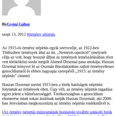
By
Gyóni Gábor
szept 13, 2012
#örmény népirtás
Az 1915-ös örmény népirtás egyik szervezője, az 1922-ben
Tbilisziben örmények által az ún. „Nemezis-operáció” (melynek
célja az volt, hogy bosszút álljon az örmények lemészárlásában részt
vett törökökön) során megölt Ahmed Dzsemal pasa unokája, Haszan
Dzsemal könyvet írt az Oszmán Birodalomban zajlott örményellenes
genocídiumról és ebben nagyapja szerepéről „1915: az örmény
népirtás” címmel.
Haszan Dzsemal szerint 1915-ben a török hatóságok népirtást
folytattak az örmények ellen. Úgy véli, az örmény népirtás tagadása
egyet jelent a bűnrészességgel. Törökországban a genocídium
elismerése miatt sokan árulónak tartják Haszan Dzsemalt, aki 2008-
ban Jerevánban megkoszorúzta az örmény népirtás emlékművét is.
(
Az örmény népirtás múzeumának honlapján további sokkoló fotók