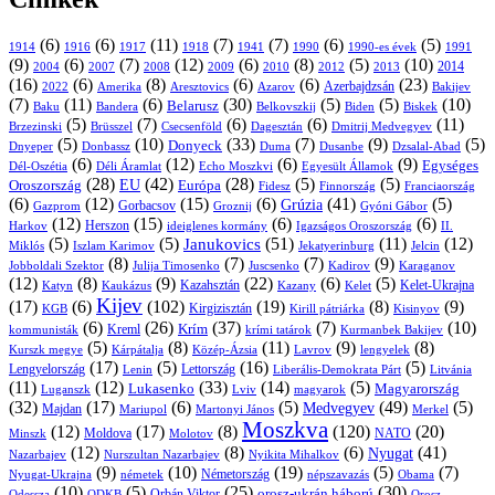
(6)
(6)
(11)
(7)
(7)
(6)
(5)
1914
1916
1917
1918
1941
1990
1991
1990-es évek
(9)
(6)
(7)
(12)
(6)
(8)
(5)
(10)
2004
2007
2008
2009
2010
2013
2014
2012
(16)
(6)
(8)
(6)
(6)
(23)
Azerbajdzsán
2022
Amerika
Aresztovics
Azarov
Bakijev
(7)
(11)
(6)
(30)
(5)
(5)
(10)
Belarusz
Baku
Bandera
Biskek
Belkovszkij
Biden
(5)
(7)
(6)
(6)
(11)
Brüsszel
Csecsenföld
Dagesztán
Dmitrij Medvegyev
Brzezinski
(5)
(10)
(33)
(7)
(9)
(5)
Donyeck
Donbassz
Duma
Dusanbe
Dnyeper
Dzsalal-Abad
(6)
(12)
(6)
(9)
Egységes
Dél-Oszétia
Déli Áramlat
Echo Moszkvi
Egyesült Államok
(28)
(42)
(28)
(5)
(5)
EU
Oroszország
Európa
Franciaország
Fidesz
Finnország
(6)
(12)
(15)
(6)
(41)
(5)
Grúzia
Gazprom
Gorbacsov
Groznij
Gyóni Gábor
(12)
(15)
(6)
(6)
Harkov
Herszon
ideiglenes kormány
Igazságos Oroszország
II.
(5)
(5)
(51)
(11)
(12)
Janukovics
Jekatyerinburg
Jelcin
Miklós
Iszlam Karimov
(8)
(7)
(7)
(9)
Jobboldali Szektor
Julija Timosenko
Juscsenko
Kadirov
Karaganov
(12)
(8)
(9)
(22)
(6)
(5)
Kazahsztán
Katyn
Kaukázus
Kazany
Kelet-Ukrajna
Kelet
Kijev
(17)
(6)
(102)
(19)
(8)
(9)
Kirgizisztán
KGB
Kirill pátriárka
Kisinyov
(6)
(26)
(37)
(7)
(10)
Krím
Kreml
kommunisták
krími tatárok
Kurmanbek Bakijev
(5)
(8)
(11)
(9)
(8)
Kárpátalja
Közép-Ázsia
Lavrov
lengyelek
Kurszk megye
(17)
(5)
(16)
(5)
Lengyelország
Lettország
Litvánia
Lenin
Liberális-Demokrata Párt
(11)
(12)
(33)
(14)
(5)
Lukasenko
Magyarország
Luganszk
Lviv
magyarok
(32)
(17)
(6)
(5)
(49)
(5)
Medvegyev
Majdan
Mariupol
Martonyi János
Merkel
Moszkva
(12)
(17)
(8)
(120)
(20)
NATO
Minszk
Moldova
Molotov
(12)
(8)
(6)
(41)
Nyugat
Nazarbajev
Nurszultan Nazarbajev
Nyikita Mihalkov
(9)
(10)
(19)
(5)
(7)
Németország
Nyugat-Ukrajna
németek
Obama
népszavazás
(10)
(5)
(25)
(30)
Orbán Viktor
orosz-ukrán háború
Odessza
Orosz
ODKB