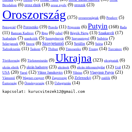
(6)
(18)
(9)
(23)
orosz elnök
oroszok
Birodalom
orosz nyelv
Oroszország
(375)
(8)
(5)
oroszországiak
Peszkov
Putyin
(5)
(19)
(11)
(6)
(168)
Porosenko
Pravda
Prigozsin
Rada
Petrográd
(11)
(7)
(6)
(6)
(13)
(17)
Ramzan Kadirov
Riga
rubel
Régiók Pártja
Szaakasvili
(7)
(5)
(9)
(8)
(7)
Szabadság
Szentpétervár
Szevasztopol
Szibéria
szankciók
(9)
(8)
(55)
(29)
(12)
Szovjetunió
Sztálin
Szlavjanszk
Szocsi
Szíria
(11)
(7)
(6)
(8)
(14)
(6)
Tadzsikisztán
Taskent
Tbiliszi
Timosenko
Trump
Turcsinov
Ukrajna
(6)
(9)
(323)
(6)
Törökország
Türkmenisztán
ukrajnaiak
(7)
(23)
(9)
(12)
(12)
ukrán hadsereg
ukrán elnök
ukránok
ukrán titkosszolgálat
Urál
(20)
(12)
(19)
(5)
(21)
USA
Viktor Janukovics
Vlagyimir Putyin
Varsó
Vilnius
(9)
(8)
(5)
(37)
(6)
Zelenszkij
Vámunió
Wagner-csoport
zsidók
Zaporozsje
(5)
(13)
(14)
Örményország
Üzbegisztán
Észtország
kapcsolat: kurucvitezek12@gmail.com