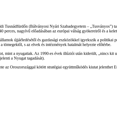
di Tusnádfürdőn (Bálványosi Nyári Szabadegyetem – „Tusványos”) tartott
 perces, nagyívű előadásában az európai válság gyökereiről és a keleti n
államok újjáéledésétől és gazdasági eszközökkel igyekszik a politikai 
l a tömegektől, s az elvek és intézmények hatalmát helyezte előtérbe.
, mint a nyugatiak. Az 1990-es évek illúziói után kiderült, „nincs kit 
elenti a Nyugat tagadását).
nte az Oroszországgal kötött stratégiai együttműködés kiutat jelenthet