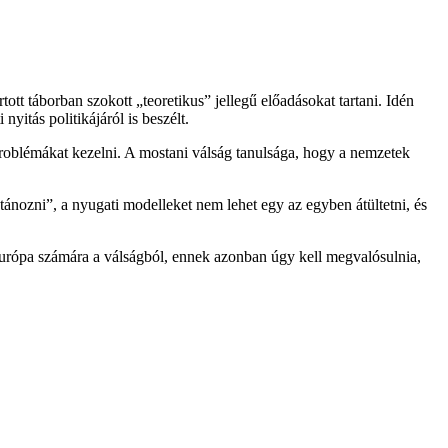
 táborban szokott „teoretikus” jellegű előadásokat tartani. Idén
yitás politikájáról is beszélt.
problémákat kezelni. A mostani válság tanulsága, hogy a nemzetek
utánozni”, a nyugati modelleket nem lehet egy az egyben átültetni, és
 Európa számára a válságból, ennek azonban úgy kell megvalósulnia,