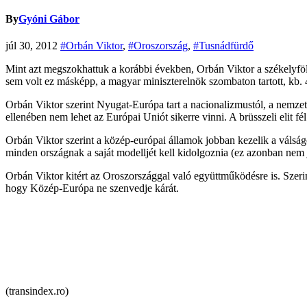
By
Gyóni Gábor
júl 30, 2012
#Orbán Viktor
,
#Oroszország
,
#Tusnádfürdő
Mint azt megszokhattuk a korábbi években, Orbán Viktor a székelyföl
sem volt ez másképp, a magyar miniszterelnök szombaton tartott, kb. 40
Orbán Viktor szerint Nyugat-Európa tart a nacionalizmustól, a nemzet
ellenében nem lehet az Európai Uniót sikerre vinni. A brüsszeli elit fé
Orbán Viktor szerint a közép-európai államok jobban kezelik a válságot
minden országnak a saját modelljét kell kidolgoznia (ez azonban nem j
Orbán Viktor kitért az Oroszországgal való együttműködésre is. Szeri
hogy Közép-Európa ne szenvedje kárát.
(transindex.ro)