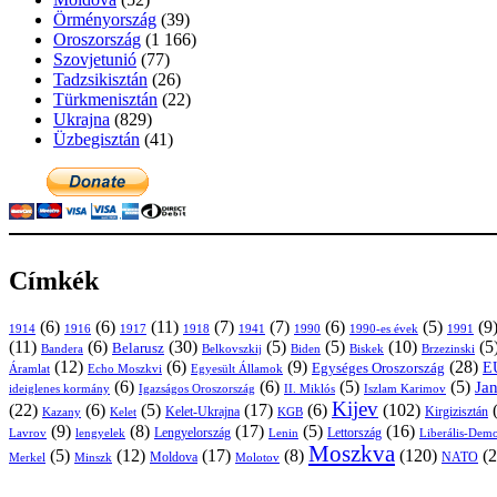
Örményország
(39)
Oroszország
(1 166)
Szovjetunió
(77)
Tadzsikisztán
(26)
Türkmenisztán
(22)
Ukrajna
(829)
Üzbegisztán
(41)
Címkék
(6)
(6)
(11)
(7)
(7)
(6)
(5)
(9
1914
1916
1917
1918
1941
1990
1991
1990-es évek
(11)
(6)
(30)
(5)
(5)
(10)
(5
Belarusz
Bandera
Biskek
Belkovszkij
Biden
Brzezinski
(12)
(6)
(9)
(28)
E
Egységes Oroszország
Áramlat
Echo Moszkvi
Egyesült Államok
(6)
(6)
(5)
(5)
Ja
ideiglenes kormány
Igazságos Oroszország
II. Miklós
Iszlam Karimov
Kijev
(22)
(6)
(5)
(17)
(6)
(102)
Kirgizisztán
Kazany
Kelet-Ukrajna
KGB
Kelet
(9)
(8)
(17)
(5)
(16)
Lavrov
lengyelek
Lengyelország
Lettország
Lenin
Liberális-Demo
Moszkva
(5)
(12)
(17)
(8)
(120)
(2
NATO
Minszk
Moldova
Molotov
Merkel