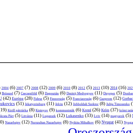
)
(6)
(7)
(12)
(6)
(8)
(5)
(10)
(16)
2004
2007
2008
2009
2010
2013
2014
202
2012
)
(7)
(6)
(6)
(11)
(5)
Brüsszel
Csecsenföld
Dagesztán
Dmitrij Medvegyev
Donbas
Dnyeper
(42)
(28)
(5)
(5)
(6)
(12)
U
Európa
Franciaország
Gazprom
Gorbac
Fidesz
Finnország
(51)
(11)
(12)
(8)
(
nukovics
Jekatyerinburg
Jelcin
Jobboldali Szektor
Julija Timosenko
(19)
(8)
(9)
(6)
(26)
(37)
Krím
Kreml
Kirill pátriárka
Kisinyov
kommunisták
krími tat
(5)
(11)
(12)
(33)
(14)
(5)
Lukasenko
Litvánia
Luganszk
Lviv
krata Párt
magyarok
0)
(12)
(8)
(6)
(41)
Nyugat
Nazarbajev
Nurszultan Nazarbajev
Nyikita Mihalkov
Nyuga
Oroszország