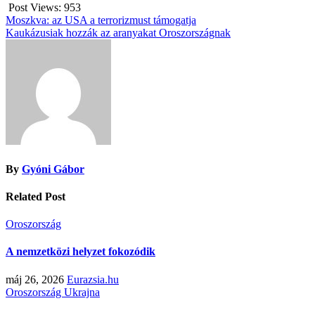
Post Views:
953
Bejegyzés
Moszkva: az USA a terrorizmust támogatja
Kaukázusiak hozzák az aranyakat Oroszországnak
navigáció
By
Gyóni Gábor
Related Post
Oroszország
A nemzetközi helyzet fokozódik
máj 26, 2026
Eurazsia.hu
Oroszország
Ukrajna