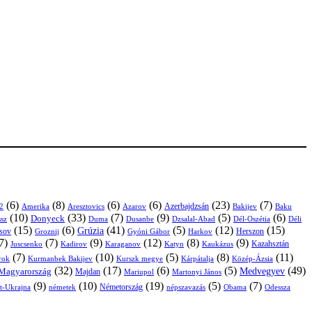
(6)
(8)
(6)
(6)
(23)
(7)
Azerbajdzsán
2
Amerika
Aresztovics
Azarov
Bakijev
Baku
(10)
(33)
(7)
(9)
(5)
(6)
Donyeck
sz
Duma
Dusanbe
Dél-Oszétia
Déli
Dzsalal-Abad
(15)
(6)
(41)
(5)
(12)
(15)
Grúzia
sov
Groznij
Harkov
Herszon
Gyóni Gábor
7)
(7)
(9)
(12)
(8)
(9)
Kazahsztán
Juscsenko
Kadirov
Karaganov
Katyn
Kaukázus
(7)
(10)
(5)
(8)
(11)
árok
Kurmanbek Bakijev
Kárpátalja
Közép-Ázsia
Kurszk megye
(32)
(17)
(6)
(5)
(49)
Medvegyev
Magyarország
Majdan
Mariupol
Martonyi János
(9)
(10)
(19)
(5)
(7)
Németország
t-Ukrajna
németek
Obama
Odessza
népszavazás