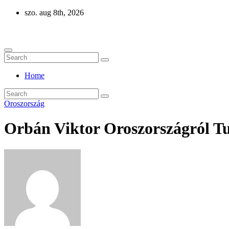
Skip
szo. aug 8th, 2026
to
Eurázsia
content
Home
Oroszország
Orbán Viktor Oroszországról T