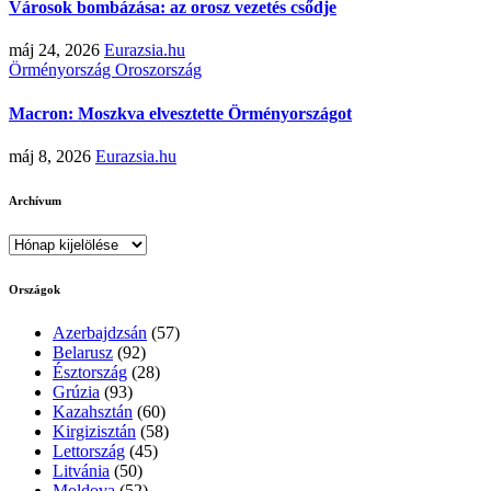
Városok bombázása: az orosz vezetés csődje
máj 24, 2026
Eurazsia.hu
Örményország
Oroszország
Macron: Moszkva elvesztette Örményországot
máj 8, 2026
Eurazsia.hu
Archívum
Archívum
Országok
Azerbajdzsán
(57)
Belarusz
(92)
Észtország
(28)
Grúzia
(93)
Kazahsztán
(60)
Kirgizisztán
(58)
Lettország
(45)
Litvánia
(50)
Moldova
(52)