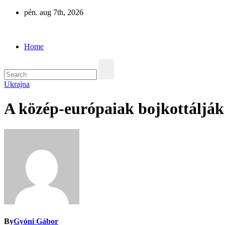
Skip
pén. aug 7th, 2026
to
Eurázsia
content
Home
Ukrajna
A közép-európaiak bojkottáljá
By
Gyóni Gábor