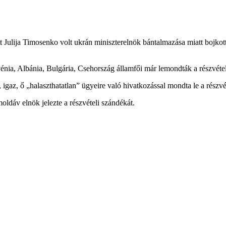
ott Julija Timosenko volt ukrán miniszterelnök bántalmazása miatt bojko
énia, Albánia, Bulgária, Csehország államfői már lemondták a részvéte
gaz, ő „halaszthatatlan” ügyeire való hivatkozással mondta le a részvét
oldáv elnök jelezte a részvételi szándékát.