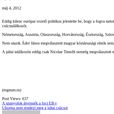
máj 4, 2012
Eddig kilenc európai vezető politikus jelentette be, hogy a fogva tart
csúcstalálkozót.
Németország, Ausztria, Olaszország, Horvátország, Észtország, Szlov
Nem utazik Áder János megválasztott magyar köztársasági elnök sem, i
A jaltai találkozón eddig csak Nicolae Timofti nemrég megválasztott m
(regnum.ru)
Post Views:
637
Bejegyzés
A spanyolok átvennék a foci EB-t
Ukrajna nem rendezi meg a jaltai csúcsot
navigáció