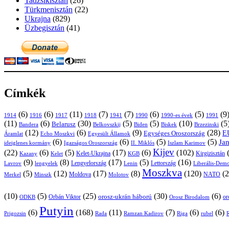
Tadzsikisztán
(26)
Türkmenisztán
(22)
Ukrajna
(829)
Üzbegisztán
(41)
Címkék
(6)
(6)
(11)
(7)
(7)
(6)
(5)
(9
1914
1916
1917
1918
1941
1990
1991
1990-es évek
(11)
(6)
(30)
(5)
(5)
(10)
(5
Belarusz
Bandera
Biskek
Belkovszkij
Biden
Brzezinski
(12)
(6)
(9)
(28)
E
Egységes Oroszország
Áramlat
Echo Moszkvi
Egyesült Államok
(6)
(6)
(5)
(5)
Ja
ideiglenes kormány
Igazságos Oroszország
II. Miklós
Iszlam Karimov
Kijev
(22)
(6)
(5)
(17)
(6)
(102)
Kirgizisztán
Kazany
Kelet-Ukrajna
KGB
Kelet
(9)
(8)
(17)
(5)
(16)
Lavrov
lengyelek
Lengyelország
Lettország
Lenin
Liberális-Demo
Moszkva
(5)
(12)
(17)
(8)
(120)
(2
NATO
Minszk
Moldova
Molotov
Merkel
(10)
(5)
(25)
(30)
(6)
Orbán Viktor
orosz-ukrán háború
or
Orosz Birodalom
ODKB
Putyin
(6)
(168)
(11)
(7)
(6)
(6)
Prigozsin
Rada
Ramzan Kadirov
Riga
rubel
R