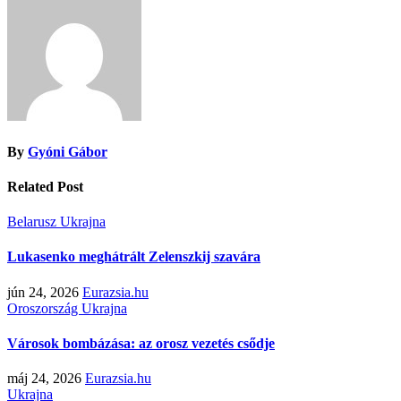
By
Gyóni Gábor
Related Post
Belarusz
Ukrajna
Lukasenko meghátrált Zelenszkij szavára
jún 24, 2026
Eurazsia.hu
Oroszország
Ukrajna
Városok bombázása: az orosz vezetés csődje
máj 24, 2026
Eurazsia.hu
Ukrajna