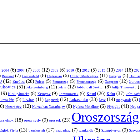
)
(6)
(7)
(12)
(6)
(8)
(5)
(10)
(16)
2004
2007
2008
2009
2010
2013
2014
202
2012
)
(7)
(6)
(6)
(11)
(5)
Brüsszel
Csecsenföld
Dagesztán
Dmitrij Medvegyev
Donbas
Dnyeper
(42)
(28)
(5)
(5)
(6)
(12)
U
Európa
Franciaország
Gazprom
Gorbac
Fidesz
Finnország
(51)
(11)
(12)
(8)
(
nukovics
Jekatyerinburg
Jelcin
Jobboldali Szektor
Julija Timosenko
(19)
(8)
(9)
(6)
(26)
(37)
Krím
Kreml
Kirill pátriárka
Kisinyov
kommunisták
krími tat
(5)
(11)
(12)
(33)
(14)
(5)
Lukasenko
Litvánia
Luganszk
Lviv
krata Párt
magyarok
0)
(12)
(8)
(6)
(41)
Nyugat
Nazarbajev
Nurszultan Nazarbajev
Nyikita Mihalkov
Nyuga
Oroszország
(18)
(9)
(23)
osz elnök
oroszok
orosz nyelv
(13)
(17)
(7)
(5)
(9)
égiók Pártja
Szaakasvili
Szabadság
Szentpétervár
Szevasz
szankciók