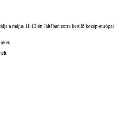
ttálja a május 11-12-én Jaltában sorra kerülő közép-európai
lüket.
elt.