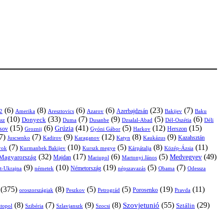
(6)
(8)
(6)
(6)
(23)
(7)
Azerbajdzsán
2
Amerika
Aresztovics
Azarov
Bakijev
Baku
(10)
(33)
(7)
(9)
(5)
(6)
Donyeck
sz
Duma
Dusanbe
Dél-Oszétia
Déli
Dzsalal-Abad
(15)
(6)
(41)
(5)
(12)
(15)
Grúzia
sov
Groznij
Harkov
Herszon
Gyóni Gábor
7)
(7)
(9)
(12)
(8)
(9)
Kazahsztán
Juscsenko
Kadirov
Karaganov
Katyn
Kaukázus
(7)
(10)
(5)
(8)
(11)
árok
Kurmanbek Bakijev
Kárpátalja
Közép-Ázsia
Kurszk megye
(32)
(17)
(6)
(5)
(49)
Medvegyev
Magyarország
Majdan
Mariupol
Martonyi János
(9)
(10)
(19)
(5)
(7)
Németország
t-Ukrajna
németek
Obama
Odessza
népszavazás
(375)
(8)
(5)
(5)
(19)
(11)
Porosenko
oroszországiak
Pravda
Peszkov
Petrográd
(8)
(7)
(9)
(8)
(55)
(29)
Szovjetunió
Sztálin
topol
Szibéria
Szlavjanszk
Szocsi