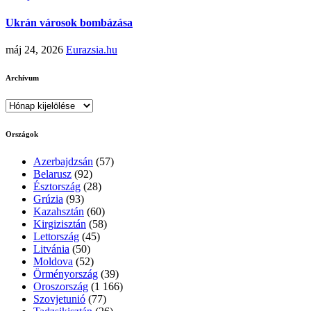
Ukrán városok bombázása
máj 24, 2026
Eurazsia.hu
Archívum
Archívum
Országok
Azerbajdzsán
(57)
Belarusz
(92)
Észtország
(28)
Grúzia
(93)
Kazahsztán
(60)
Kirgizisztán
(58)
Lettország
(45)
Litvánia
(50)
Moldova
(52)
Örményország
(39)
Oroszország
(1 166)
Szovjetunió
(77)