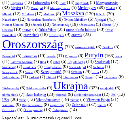
(11)
(12)
(33)
(14)
(5)
Lukasenko
Magyarország
Luganszk
Lviv
magyarok
(32)
(17)
(6)
(5)
(49)
(5)
Medvegyev
Majdan
Mariupol
Martonyi János
Merkel
Moszkva
(12)
(17)
(8)
(120)
(20)
NATO
Minszk
Moldova
Molotov
(12)
(8)
(6)
(41)
Nyugat
Nazarbajev
Nurszultan Nazarbajev
Nyikita Mihalkov
(9)
(10)
(19)
(5)
(7)
Németország
Nyugat-Ukrajna
németek
Obama
népszavazás
(10)
(5)
(25)
(30)
Orbán Viktor
orosz-ukrán háború
Odessza
Orosz
ODKB
(6)
(18)
(9)
(23)
orosz elnök
oroszok
Birodalom
orosz nyelv
Oroszország
(375)
(8)
(5)
oroszországiak
Peszkov
Putyin
(5)
(19)
(11)
(6)
(168)
Porosenko
Pravda
Prigozsin
Rada
Petrográd
(11)
(7)
(6)
(6)
(13)
(17)
Ramzan Kadirov
Riga
rubel
Régiók Pártja
Szaakasvili
(7)
(5)
(9)
(8)
(7)
Szabadság
Szentpétervár
Szevasztopol
Szibéria
szankciók
(9)
(8)
(55)
(29)
(12)
Szovjetunió
Sztálin
Szlavjanszk
Szocsi
Szíria
(11)
(7)
(6)
(8)
(14)
(6)
Tadzsikisztán
Taskent
Tbiliszi
Timosenko
Trump
Turcsinov
Ukrajna
(6)
(9)
(323)
(6)
Törökország
Türkmenisztán
ukrajnaiak
(7)
(23)
(9)
(12)
(12)
ukrán hadsereg
ukrán elnök
ukránok
ukrán titkosszolgálat
Urál
(20)
(12)
(19)
(5)
(21)
USA
Viktor Janukovics
Vlagyimir Putyin
Varsó
Vilnius
(9)
(8)
(5)
(37)
(6)
Zelenszkij
Vámunió
Wagner-csoport
zsidók
Zaporozsje
(5)
(13)
(14)
Örményország
Üzbegisztán
Észtország
kapcsolat: kurucvitezek12@gmail.com