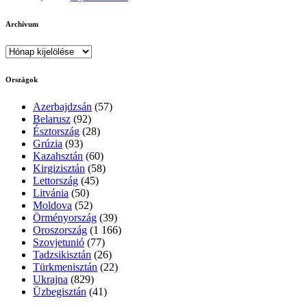
Archívum
Archívum
Országok
Azerbajdzsán
(57)
Belarusz
(92)
Észtország
(28)
Grúzia
(93)
Kazahsztán
(60)
Kirgizisztán
(58)
Lettország
(45)
Litvánia
(50)
Moldova
(52)
Örményország
(39)
Oroszország
(1 166)
Szovjetunió
(77)
Tadzsikisztán
(26)
Türkmenisztán
(22)
Ukrajna
(829)
Üzbegisztán
(41)