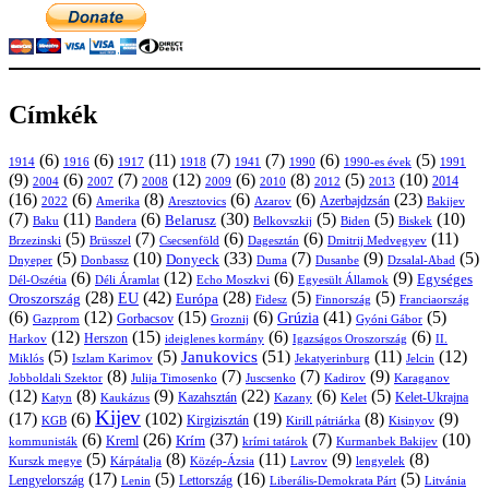
Címkék
(6)
(6)
(11)
(7)
(7)
(6)
(5)
1914
1916
1917
1918
1941
1990
1991
1990-es évek
(9)
(6)
(7)
(12)
(6)
(8)
(5)
(10)
2004
2007
2008
2009
2010
2013
2014
2012
(16)
(6)
(8)
(6)
(6)
(23)
Azerbajdzsán
2022
Amerika
Aresztovics
Azarov
Bakijev
(7)
(11)
(6)
(30)
(5)
(5)
(10)
Belarusz
Baku
Bandera
Biskek
Belkovszkij
Biden
(5)
(7)
(6)
(6)
(11)
Brüsszel
Csecsenföld
Dagesztán
Dmitrij Medvegyev
Brzezinski
(5)
(10)
(33)
(7)
(9)
(5)
Donyeck
Donbassz
Duma
Dusanbe
Dnyeper
Dzsalal-Abad
(6)
(12)
(6)
(9)
Egységes
Dél-Oszétia
Déli Áramlat
Echo Moszkvi
Egyesült Államok
(28)
(42)
(28)
(5)
(5)
EU
Oroszország
Európa
Franciaország
Fidesz
Finnország
(6)
(12)
(15)
(6)
(41)
(5)
Grúzia
Gazprom
Gorbacsov
Groznij
Gyóni Gábor
(12)
(15)
(6)
(6)
Harkov
Herszon
ideiglenes kormány
Igazságos Oroszország
II.
(5)
(5)
(51)
(11)
(12)
Janukovics
Jekatyerinburg
Jelcin
Miklós
Iszlam Karimov
(8)
(7)
(7)
(9)
Jobboldali Szektor
Julija Timosenko
Juscsenko
Kadirov
Karaganov
(12)
(8)
(9)
(22)
(6)
(5)
Kazahsztán
Katyn
Kaukázus
Kazany
Kelet-Ukrajna
Kelet
Kijev
(17)
(6)
(102)
(19)
(8)
(9)
Kirgizisztán
KGB
Kirill pátriárka
Kisinyov
(6)
(26)
(37)
(7)
(10)
Krím
Kreml
kommunisták
krími tatárok
Kurmanbek Bakijev
(5)
(8)
(11)
(9)
(8)
Kárpátalja
Közép-Ázsia
Lavrov
lengyelek
Kurszk megye
(17)
(5)
(16)
(5)
Lengyelország
Lettország
Litvánia
Lenin
Liberális-Demokrata Párt