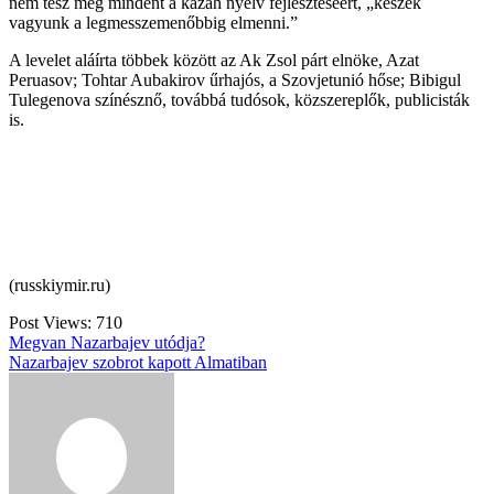
nem tesz meg mindent a kazah nyelv fejlesztéséért, „készek
vagyunk a legmesszemenőbbig elmenni.”
A levelet aláírta többek között az Ak Zsol párt elnöke, Azat
Peruasov; Tohtar Aubakirov űrhajós, a Szovjetunió hőse; Bibigul
Tulegenova színésznő, továbbá tudósok, közszereplők, publicisták
is.
(russkiymir.ru)
Post Views:
710
Bejegyzés
Megvan Nazarbajev utódja?
Nazarbajev szobrot kapott Almatiban
navigáció