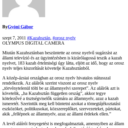
By
Gyóni Gábor
szept 7, 2011
#Kazahsztán
,
#orosz nyelv
OLYMPUS DIGITAL CAMERA
Miután Kazahsztánban beszüntette az orosz nyelvű sugárzást az
állami televízió és az ügyintézésben is kizárólagossá teszik a kazah
nyelvet, 183 kazah értelmiségi úgy látta, eljött az idő, hogy az orosz
nyelv teljes kiszorítását követelje Kazahsztánból.
A közép-ázsiai országban az orosz nyelv hivatalos státusszal
rendelkezik. Az aláírók szerint viszont az orosz nyelv
„törvénytelenül tölti be az államnyelvi szerepet”. Az aláírók azt is
követelik, „ha Kazahsztán független ország”, akkor tegye
kötelezővé a tisztségviselők számára az államnyelv, azaz a kazah
ismeretét. Szerintük meg kell büntetni azokat a tömegtájékoztatási
eszközöket, politikusokat, közszereplőket, szervezeteket, pártokat,
akik „fellépnek az államnyelv, azaz az állami érdekek ellen.”
A levél aláírói fenyegetést is megfogalmaztak, amennyiben az állam