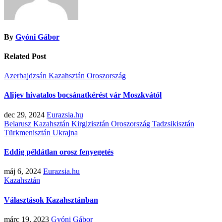
By
Gyóni Gábor
Related Post
Azerbajdzsán
Kazahsztán
Oroszország
Alijev hivatalos bocsánatkérést vár Moszkvától
dec 29, 2024
Eurazsia.hu
Belarusz
Kazahsztán
Kirgizisztán
Oroszország
Tadzsikisztán
Türkmenisztán
Ukrajna
Eddig példátlan orosz fenyegetés
máj 6, 2024
Eurazsia.hu
Kazahsztán
Választások Kazahsztánban
márc 19, 2023
Gyóni Gábor