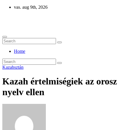
Skip
vas. aug 9th, 2026
to
content
Eurázsia
Home
Kazahsztán
Kazah értelmiségiek az orosz
nyelv ellen