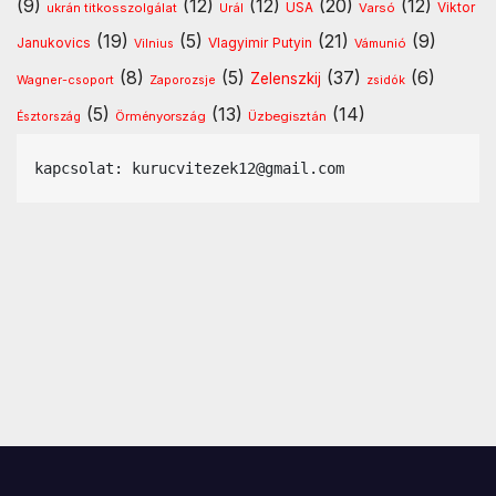
(9)
(12)
(12)
(20)
(12)
USA
ukrán titkosszolgálat
Urál
Varsó
Viktor
(19)
(5)
(21)
(9)
Vlagyimir Putyin
Janukovics
Vámunió
Vilnius
(8)
(5)
(37)
(6)
Zelenszkij
Wagner-csoport
Zaporozsje
zsidók
(5)
(13)
(14)
Örményország
Üzbegisztán
Észtország
kapcsolat: kurucvitezek12@gmail.com