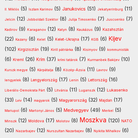
(5)
(5)
(51)
(11)
Janukovics
Jekatyerinburg
II. Miklós
Iszlam Karimov
(12)
(8)
(7)
(7)
Jelcin
Jobboldali Szektor
Julija Timosenko
Juscsenko
(9)
(12)
(8)
(9)
Kazahsztán
Kadirov
Karaganov
Katyn
Kaukázus
Kijev
(22)
(6)
(5)
(17)
(6)
Kelet-Ukrajna
Kazany
Kelet
KGB
(102)
(19)
(8)
(9)
Kirgizisztán
Kirill pátriárka
Kisinyov
kommunisták
(6)
(26)
(37)
(7)
(10)
Krím
Kreml
Kurmanbek Bakijev
krími tatárok
(5)
(8)
(11)
(9)
Kárpátalja
Közép-Ázsia
Lavrov
Kurszk megye
(8)
(17)
(5)
(16)
lengyelek
Lengyelország
Lettország
Lenin
(5)
(11)
(12)
Lukasenko
Litvánia
Luganszk
Liberális-Demokrata Párt
(33)
(14)
(5)
(32)
(17)
Magyarország
Lviv
Majdan
magyarok
(6)
(5)
(49)
(5)
Medvegyev
Mariupol
Martonyi János
Merkel
Moszkva
(12)
(17)
(8)
(120)
NATO
Minszk
Moldova
Molotov
(20)
(12)
(8)
(6)
Nazarbajev
Nurszultan Nazarbajev
Nyikita Mihalkov