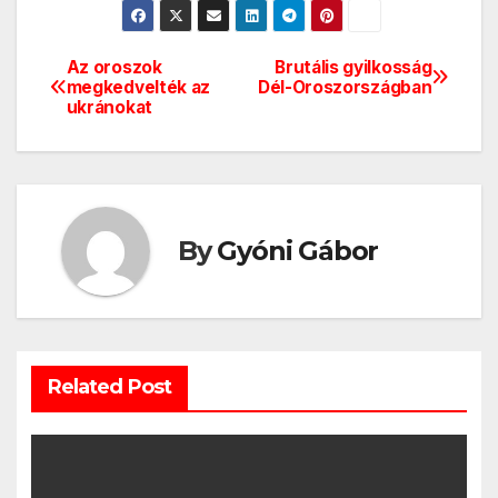
Az oroszok
Brutális gyilkosság
Bejegyzés
megkedvelték az
Dél-Oroszországban
ukránokat
navigáció
By
Gyóni Gábor
Related Post