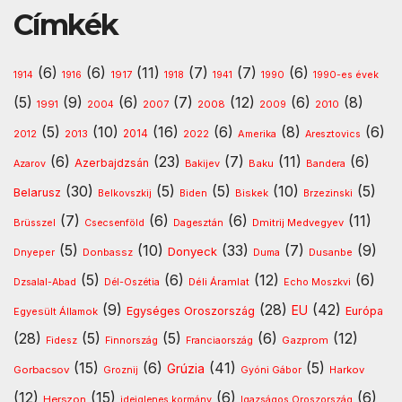
Címkék
(6)
(6)
(11)
(7)
(7)
(6)
1917
1914
1916
1918
1941
1990
1990-es évek
(5)
(9)
(6)
(7)
(12)
(6)
(8)
1991
2008
2010
2004
2007
2009
(5)
(10)
(16)
(6)
(8)
(6)
2013
2014
Amerika
2012
2022
Aresztovics
(6)
(23)
(7)
(11)
(6)
Azerbajdzsán
Baku
Azarov
Bakijev
Bandera
(30)
(5)
(5)
(10)
(5)
Belarusz
Biskek
Belkovszkij
Biden
Brzezinski
(7)
(6)
(6)
(11)
Dmitrij Medvegyev
Brüsszel
Csecsenföld
Dagesztán
(5)
(10)
(33)
(7)
(9)
Donyeck
Donbassz
Dusanbe
Dnyeper
Duma
(5)
(6)
(12)
(6)
Déli Áramlat
Dzsalal-Abad
Dél-Oszétia
Echo Moszkvi
(9)
(28)
(42)
EU
Egységes Oroszország
Európa
Egyesült Államok
(28)
(5)
(5)
(6)
(12)
Gazprom
Fidesz
Finnország
Franciaország
(15)
(6)
(41)
(5)
Grúzia
Gorbacsov
Harkov
Groznij
Gyóni Gábor
(12)
(15)
(6)
(6)
Herszon
ideiglenes kormány
Igazságos Oroszország