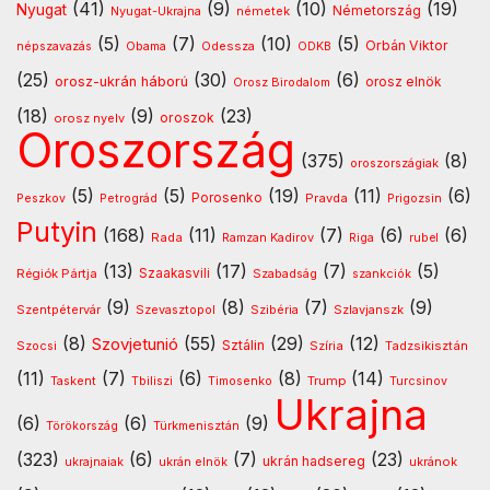
(41)
(9)
(10)
(19)
Nyugat
Nyugat-Ukrajna
németek
Németország
(5)
(7)
(10)
(5)
Orbán Viktor
Odessza
népszavazás
Obama
ODKB
(25)
(30)
(6)
orosz-ukrán háború
orosz elnök
Orosz Birodalom
(18)
(9)
(23)
oroszok
orosz nyelv
Oroszország
(375)
(8)
oroszországiak
(5)
(5)
(19)
(11)
(6)
Porosenko
Pravda
Peszkov
Petrográd
Prigozsin
Putyin
(168)
(11)
(7)
(6)
(6)
Rada
Ramzan Kadirov
Riga
rubel
(13)
(17)
(7)
(5)
Régiók Pártja
Szaakasvili
Szabadság
szankciók
(9)
(8)
(7)
(9)
Szentpétervár
Szevasztopol
Szlavjanszk
Szibéria
(8)
(55)
(29)
(12)
Szovjetunió
Sztálin
Szocsi
Szíria
Tadzsikisztán
(11)
(7)
(6)
(8)
(14)
Timosenko
Trump
Taskent
Tbiliszi
Turcsinov
Ukrajna
(6)
(6)
(9)
Türkmenisztán
Törökország
(323)
(6)
(7)
(23)
ukrán hadsereg
ukránok
ukrajnaiak
ukrán elnök