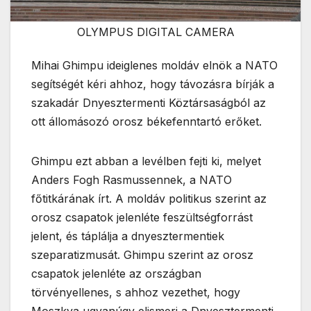
OLYMPUS DIGITAL CAMERA
Mihai Ghimpu ideiglenes moldáv elnök a NATO
segítségét kéri ahhoz, hogy távozásra bírják a
szakadár Dnyesztermenti Köztársaságból az
ott állomásozó orosz békefenntartó erőket.
Ghimpu ezt abban a levélben fejti ki, melyet
Anders Fogh Rasmussennek, a NATO
főtitkárának írt. A moldáv politikus szerint az
orosz csapatok jelenléte feszültségforrást
jelent, és táplálja a dnyesztermentiek
szeparatizmusát. Ghimpu szerint az orosz
csapatok jelenléte az országban
törvényellenes, s ahhoz vezethet, hogy
Moszkva ugyanúgy elismeri a Dnyesztermenti