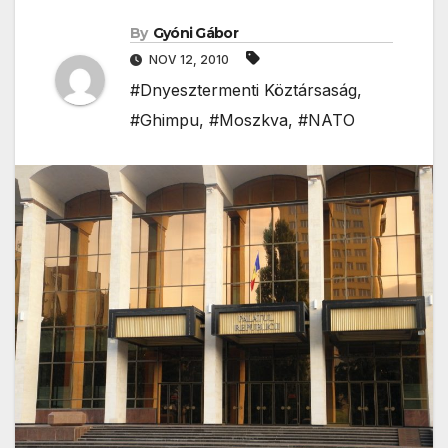
By
Gyóni Gábor
NOV 12, 2010
#Dnyesztermenti Köztársaság
,
#Ghimpu
,
#Moszkva
,
#NATO