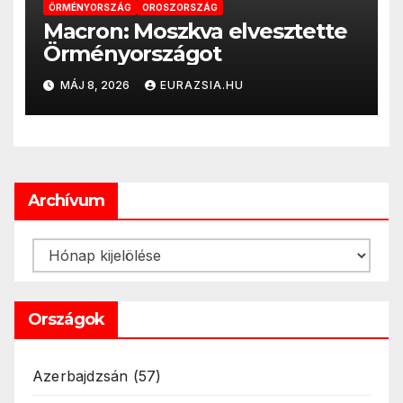
ÖRMÉNYORSZÁG
OROSZORSZÁG
Macron: Moszkva elvesztette
Örményországot
MÁJ 8, 2026
EURAZSIA.HU
Archívum
Archívum
Országok
Azerbajdzsán
(57)