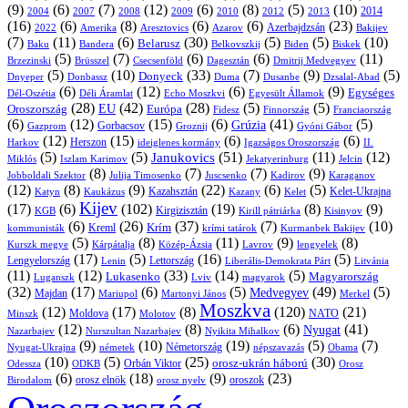
(9)
(6)
(7)
(12)
(6)
(8)
(5)
(10)
2004
2007
2008
2009
2010
2013
2014
2012
(16)
(6)
(8)
(6)
(6)
(23)
Azerbajdzsán
2022
Amerika
Aresztovics
Azarov
Bakijev
(7)
(11)
(6)
(30)
(5)
(5)
(10)
Belarusz
Baku
Bandera
Biskek
Belkovszkij
Biden
(5)
(7)
(6)
(6)
(11)
Brüsszel
Csecsenföld
Dagesztán
Dmitrij Medvegyev
Brzezinski
(5)
(10)
(33)
(7)
(9)
(5)
Donyeck
Donbassz
Duma
Dusanbe
Dnyeper
Dzsalal-Abad
(6)
(12)
(6)
(9)
Egységes
Dél-Oszétia
Déli Áramlat
Echo Moszkvi
Egyesült Államok
(28)
(42)
(28)
(5)
(5)
EU
Oroszország
Európa
Franciaország
Fidesz
Finnország
(6)
(12)
(15)
(6)
(41)
(5)
Grúzia
Gazprom
Gorbacsov
Groznij
Gyóni Gábor
(12)
(15)
(6)
(6)
Harkov
Herszon
ideiglenes kormány
Igazságos Oroszország
II.
(5)
(5)
(51)
(11)
(12)
Janukovics
Jekatyerinburg
Jelcin
Miklós
Iszlam Karimov
(8)
(7)
(7)
(9)
Jobboldali Szektor
Julija Timosenko
Juscsenko
Kadirov
Karaganov
(12)
(8)
(9)
(22)
(6)
(5)
Kazahsztán
Katyn
Kaukázus
Kazany
Kelet-Ukrajna
Kelet
Kijev
(17)
(6)
(102)
(19)
(8)
(9)
Kirgizisztán
KGB
Kirill pátriárka
Kisinyov
(6)
(26)
(37)
(7)
(10)
Krím
Kreml
kommunisták
krími tatárok
Kurmanbek Bakijev
(5)
(8)
(11)
(9)
(8)
Kárpátalja
Közép-Ázsia
Lavrov
lengyelek
Kurszk megye
(17)
(5)
(16)
(5)
Lengyelország
Lettország
Litvánia
Lenin
Liberális-Demokrata Párt
(11)
(12)
(33)
(14)
(5)
Lukasenko
Magyarország
Luganszk
Lviv
magyarok
(32)
(17)
(6)
(5)
(49)
(5)
Medvegyev
Majdan
Mariupol
Martonyi János
Merkel
Moszkva
(12)
(17)
(8)
(120)
(21)
NATO
Minszk
Moldova
Molotov
(12)
(8)
(6)
(41)
Nyugat
Nazarbajev
Nurszultan Nazarbajev
Nyikita Mihalkov
(9)
(10)
(19)
(5)
(7)
Németország
Nyugat-Ukrajna
németek
Obama
népszavazás
(10)
(5)
(25)
(30)
Orbán Viktor
orosz-ukrán háború
Odessza
Orosz
ODKB
(6)
(18)
(9)
(23)
oroszok
Birodalom
orosz elnök
orosz nyelv