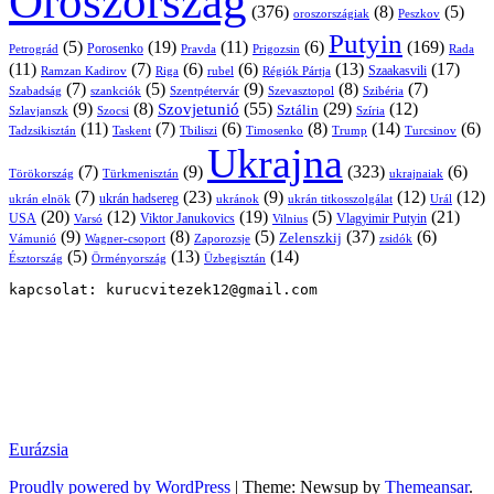
Oroszország
(376)
(8)
(5)
oroszországiak
Peszkov
Putyin
(5)
(19)
(11)
(6)
(169)
Porosenko
Pravda
Prigozsin
Rada
Petrográd
(11)
(7)
(6)
(6)
(13)
(17)
Ramzan Kadirov
Riga
rubel
Régiók Pártja
Szaakasvili
(7)
(5)
(9)
(8)
(7)
Szabadság
Szentpétervár
Szevasztopol
Szibéria
szankciók
(9)
(8)
(55)
(29)
(12)
Szovjetunió
Sztálin
Szlavjanszk
Szocsi
Szíria
(11)
(7)
(6)
(8)
(14)
(6)
Tadzsikisztán
Taskent
Tbiliszi
Timosenko
Trump
Turcsinov
Ukrajna
(7)
(9)
(323)
(6)
Törökország
Türkmenisztán
ukrajnaiak
(7)
(23)
(9)
(12)
(12)
ukrán hadsereg
ukrán elnök
ukránok
ukrán titkosszolgálat
Urál
(20)
(12)
(19)
(5)
(21)
USA
Viktor Janukovics
Vlagyimir Putyin
Varsó
Vilnius
(9)
(8)
(5)
(37)
(6)
Zelenszkij
Vámunió
Wagner-csoport
zsidók
Zaporozsje
(5)
(13)
(14)
Örményország
Üzbegisztán
Észtország
kapcsolat: kurucvitezek12@gmail.com
Eurázsia
Proudly powered by WordPress
|
Theme: Newsup by
Themeansar
.