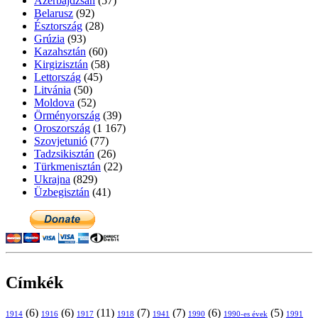
Azerbajdzsán
(57)
Belarusz
(92)
Észtország
(28)
Grúzia
(93)
Kazahsztán
(60)
Kirgizisztán
(58)
Lettország
(45)
Litvánia
(50)
Moldova
(52)
Örményország
(39)
Oroszország
(1 167)
Szovjetunió
(77)
Tadzsikisztán
(26)
Türkmenisztán
(22)
Ukrajna
(829)
Üzbegisztán
(41)
Címkék
(6)
(6)
(11)
(7)
(7)
(6)
(5)
1914
1916
1917
1918
1941
1990
1991
1990-es évek