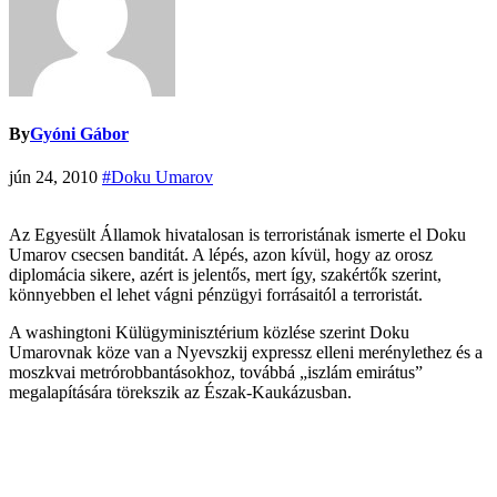
By
Gyóni Gábor
jún 24, 2010
#Doku Umarov
Az Egyesült Államok hivatalosan is terroristának ismerte el Doku
Umarov csecsen banditát. A lépés, azon kívül, hogy az orosz
diplomácia sikere, azért is jelentős, mert így, szakértők szerint,
könnyebben el lehet vágni pénzügyi forrásaitól a terroristát.
A washingtoni Külügyminisztérium közlése szerint Doku
Umarovnak köze van a Nyevszkij expressz elleni merénylethez és a
moszkvai metrórobbantásokhoz, továbbá „iszlám emirátus”
megalapítására törekszik az Észak-Kaukázusban.