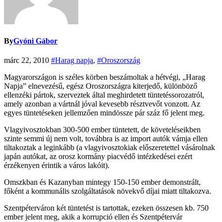
By
Gyóni Gábor
márc 22, 2010
#Harag napja
,
#Oroszország
Magyarországon is széles körben beszámoltak a hétvégi, „Harag
Napja” elnevezésű, egész Oroszországra kiterjedő, különböző
ellenzéki pártok, szerveztek által meghirdetett tüntetéssorozatról,
amely azonban a vártnál jóval kevesebb résztvevőt vonzott. Az
egyes tüntetéseken jellemzően mindössze pár száz fő jelent meg.
Vlagyivosztokban 300-500 ember tüntetett, de követeléseikben
szinte semmi új nem volt, továbbra is az import autók vámja ellen
tiltakoztak a leginkább (a vlagyivosztokiak előszeretettel vásárolnak
japán autókat, az orosz kormány piacvédő intézkedései ezért
érzékenyen érintik a város lakóit).
Omszkban és Kazanyban mintegy 150-150 ember demonstrált,
főként a kommunális szolgáltatások növekvő díjai miatt tiltakozva.
Szentpéterváron két tüntetést is tartottak, ezeken összesen kb. 750
ember jelent meg, akik a korrupció ellen és Szentpétervár