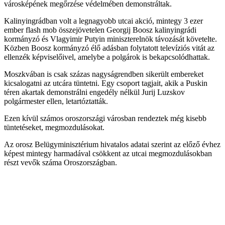
városképének megőrzése védelmében demonstráltak.
Kalinyingrádban volt a legnagyobb utcai akció, mintegy 3 ezer
ember flash mob összejövetelen Georgij Boosz kalinyingrádi
kormányzó és Vlagyimir Putyin miniszterelnök távozását követelte.
Közben Boosz kormányzó élő adásban folytatott televíziós vitát az
ellenzék képviselőivel, amelybe a polgárok is bekapcsolódhattak.
Moszkvában is csak százas nagyságrendben sikerült embereket
kicsalogatni az utcára tüntetni. Egy csoport tagjait, akik a Puskin
téren akartak demonstrálni engedély nélkül Jurij Luzskov
polgármester ellen, letartóztatták.
Ezen kívül számos oroszországi városban rendeztek még kisebb
tüntetéseket, megmozdulásokat.
Az orosz Belügyminisztérium hivatalos adatai szerint az előző évhez
képest mintegy harmadával csökkent az utcai megmozdulásokban
részt vevők száma Oroszországban.