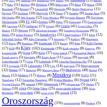
(16)
(6)
(8)
(6)
(6)
(23)
Azerbajdzsán
2022
Amerika
Aresztovics
Azarov
Bakijev
(7)
(11)
(6)
(30)
(5)
(5)
(10)
Belarusz
Baku
Bandera
Biskek
Belkovszkij
Biden
(5)
(7)
(6)
(6)
(11)
Brüsszel
Csecsenföld
Dagesztán
Dmitrij Medvegyev
Brzezinski
(5)
(10)
(33)
(7)
(9)
(5)
Donyeck
Donbassz
Duma
Dusanbe
Dnyeper
Dzsalal-Abad
(6)
(12)
(6)
(9)
Egységes
Dél-Oszétia
Déli Áramlat
Echo Moszkvi
Egyesült Államok
(28)
(42)
(28)
(5)
(5)
EU
Oroszország
Európa
Franciaország
Fidesz
Finnország
(6)
(12)
(15)
(6)
(41)
(5)
Grúzia
Gazprom
Gorbacsov
Groznij
Gyóni Gábor
(12)
(15)
(6)
(6)
Harkov
Herszon
ideiglenes kormány
Igazságos Oroszország
II.
(5)
(5)
(51)
(11)
(12)
Janukovics
Jekatyerinburg
Jelcin
Miklós
Iszlam Karimov
(8)
(7)
(7)
(9)
Jobboldali Szektor
Julija Timosenko
Juscsenko
Kadirov
Karaganov
(12)
(8)
(9)
(22)
(6)
(5)
Kazahsztán
Katyn
Kaukázus
Kazany
Kelet-Ukrajna
Kelet
Kijev
(17)
(6)
(102)
(19)
(8)
(9)
Kirgizisztán
KGB
Kirill pátriárka
Kisinyov
(6)
(26)
(37)
(7)
(10)
Krím
Kreml
kommunisták
krími tatárok
Kurmanbek Bakijev
(5)
(8)
(11)
(9)
(8)
Kárpátalja
Közép-Ázsia
Lavrov
lengyelek
Kurszk megye
(17)
(5)
(16)
(5)
Lengyelország
Lettország
Litvánia
Lenin
Liberális-Demokrata Párt
(11)
(12)
(33)
(14)
(5)
Lukasenko
Magyarország
Luganszk
Lviv
magyarok
(32)
(17)
(6)
(5)
(49)
(5)
Medvegyev
Majdan
Mariupol
Martonyi János
Merkel
Moszkva
(12)
(17)
(8)
(120)
(21)
NATO
Minszk
Moldova
Molotov
(12)
(8)
(6)
(41)
Nyugat
Nazarbajev
Nurszultan Nazarbajev
Nyikita Mihalkov
(9)
(10)
(19)
(5)
(7)
Németország
Nyugat-Ukrajna
németek
Obama
népszavazás
(10)
(5)
(25)
(30)
Orbán Viktor
orosz-ukrán háború
Odessza
Orosz
ODKB
(6)
(18)
(9)
(23)
oroszok
Birodalom
orosz elnök
orosz nyelv
Oroszország
(376)
(8)
(5)
oroszországiak
Peszkov