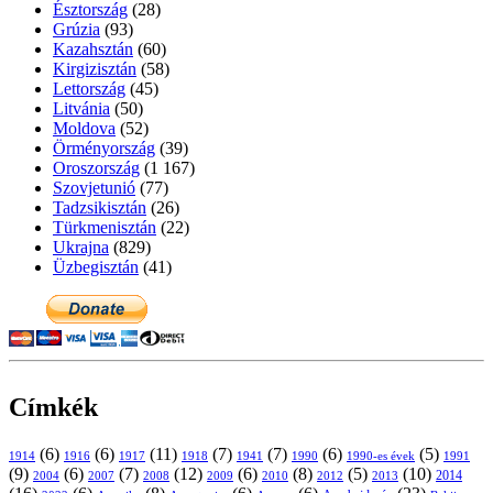
Észtország
(28)
Grúzia
(93)
Kazahsztán
(60)
Kirgizisztán
(58)
Lettország
(45)
Litvánia
(50)
Moldova
(52)
Örményország
(39)
Oroszország
(1 167)
Szovjetunió
(77)
Tadzsikisztán
(26)
Türkmenisztán
(22)
Ukrajna
(829)
Üzbegisztán
(41)
Címkék
(6)
(6)
(11)
(7)
(7)
(6)
(5)
1914
1916
1917
1918
1941
1990
1991
1990-es évek
(9)
(6)
(7)
(12)
(6)
(8)
(5)
(10)
2004
2007
2008
2009
2010
2013
2014
2012