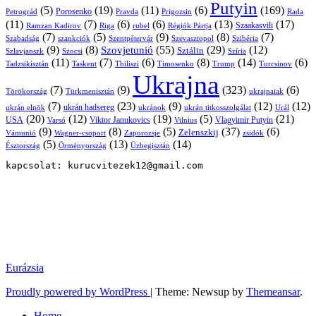
Putyin
(5)
(19)
(11)
(6)
(169)
Porosenko
Pravda
Prigozsin
Rada
Petrográd
(11)
(7)
(6)
(6)
(13)
(17)
Ramzan Kadirov
Riga
rubel
Régiók Pártja
Szaakasvili
(7)
(5)
(9)
(8)
(7)
Szabadság
Szentpétervár
Szevasztopol
Szibéria
szankciók
(9)
(8)
(55)
(29)
(12)
Szovjetunió
Sztálin
Szlavjanszk
Szocsi
Szíria
(11)
(7)
(6)
(8)
(14)
(6)
Tadzsikisztán
Taskent
Tbiliszi
Timosenko
Trump
Turcsinov
Ukrajna
(7)
(9)
(323)
(6)
Törökország
Türkmenisztán
ukrajnaiak
(7)
(23)
(9)
(12)
(12)
ukrán hadsereg
ukrán elnök
ukránok
ukrán titkosszolgálat
Urál
(20)
(12)
(19)
(5)
(21)
USA
Viktor Janukovics
Vlagyimir Putyin
Varsó
Vilnius
(9)
(8)
(5)
(37)
(6)
Zelenszkij
Vámunió
Wagner-csoport
zsidók
Zaporozsje
(5)
(13)
(14)
Örményország
Üzbegisztán
Észtország
kapcsolat: kurucvitezek12@gmail.com
Eurázsia
Proudly powered by WordPress
|
Theme: Newsup by
Themeansar
.
Home