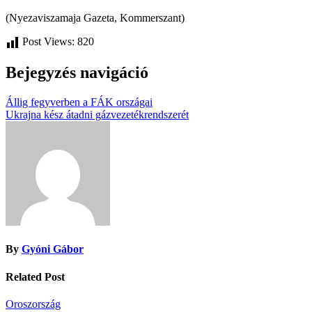
(Nyezaviszamaja Gazeta, Kommerszant)
Post Views:
820
Bejegyzés navigáció
Állig fegyverben a FÁK országai
Ukrajna kész átadni gázvezetékrendszerét
By
Gyóni Gábor
Related Post
Oroszország