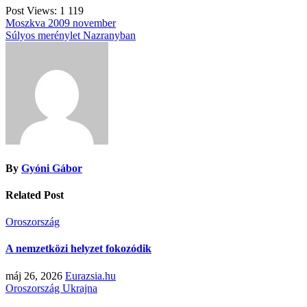
Post Views:
1 119
Bejegyzés
Moszkva 2009 november
Súlyos merénylet Nazranyban
navigáció
By
Gyóni Gábor
Related Post
Oroszország
A nemzetközi helyzet fokozódik
máj 26, 2026
Eurazsia.hu
Oroszország
Ukrajna