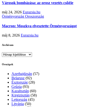
Városok bombázása: az orosz vezetés csődje
máj 24, 2026
Eurazsia.hu
Örményország
Oroszország
Macron: Moszkva elvesztette Örményországot
máj 8, 2026
Eurazsia.hu
Archívum
Archívum
Országok
Azerbajdzsán
(57)
Belarusz
(92)
Észtország
(28)
Grúzia
(93)
Kazahsztán
(60)
Kirgizisztán
(58)
Lettország
(45)
Litvánia
(50)