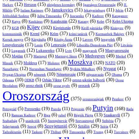
(12)
(15)
(6)
(6)
Harkov
Herszon
ideiglenes kormány
Igazságos Oroszország
II.
(5)
(5)
(51)
(11)
(12)
Janukovics
Jekatyerinburg
Jelcin
Miklós
Iszlam Karimov
(8)
(7)
(7)
(9)
Jobboldali Szektor
Julija Timosenko
Juscsenko
Kadirov
Karaganov
(12)
(8)
(9)
(22)
(6)
(5)
Kazahsztán
Katyn
Kaukázus
Kazany
Kelet-Ukrajna
Kelet
Kijev
(17)
(6)
(102)
(19)
(8)
(9)
Kirgizisztán
KGB
Kirill pátriárka
Kisinyov
(6)
(26)
(37)
(7)
(10)
Krím
Kreml
kommunisták
krími tatárok
Kurmanbek Bakijev
(5)
(8)
(11)
(9)
(8)
Kárpátalja
Közép-Ázsia
Lavrov
lengyelek
Kurszk megye
(17)
(5)
(16)
(5)
Lengyelország
Lettország
Litvánia
Lenin
Liberális-Demokrata Párt
(11)
(12)
(33)
(14)
(5)
Lukasenko
Magyarország
Luganszk
Lviv
magyarok
(32)
(17)
(6)
(5)
(49)
(5)
Medvegyev
Majdan
Mariupol
Martonyi János
Merkel
Moszkva
(12)
(17)
(8)
(120)
(20)
NATO
Minszk
Moldova
Molotov
(12)
(8)
(6)
(41)
Nyugat
Nazarbajev
Nurszultan Nazarbajev
Nyikita Mihalkov
(9)
(10)
(19)
(5)
(7)
Németország
Nyugat-Ukrajna
németek
Obama
népszavazás
(10)
(5)
(25)
(30)
Orbán Viktor
orosz-ukrán háború
Odessza
Orosz
ODKB
(6)
(18)
(9)
(23)
orosz elnök
oroszok
Birodalom
orosz nyelv
Oroszország
(375)
(8)
(5)
oroszországiak
Peszkov
Putyin
(5)
(19)
(11)
(6)
(168)
Porosenko
Pravda
Prigozsin
Rada
Petrográd
(11)
(7)
(6)
(6)
(13)
(17)
Ramzan Kadirov
Riga
rubel
Régiók Pártja
Szaakasvili
(7)
(5)
(9)
(8)
(7)
Szabadság
Szentpétervár
Szevasztopol
Szibéria
szankciók
(9)
(8)
(55)
(29)
(12)
Szovjetunió
Sztálin
Szlavjanszk
Szocsi
Szíria
(11)
(7)
(6)
(8)
(14)
(6)
Tadzsikisztán
Taskent
Tbiliszi
Timosenko
Trump
Turcsinov