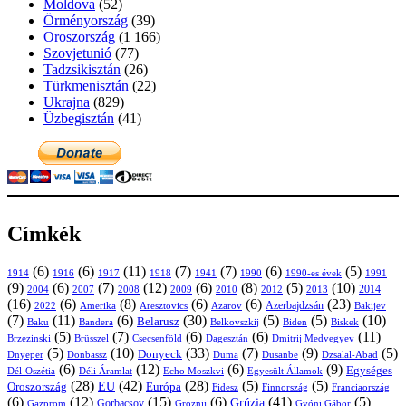
Moldova
(52)
Örményország
(39)
Oroszország
(1 166)
Szovjetunió
(77)
Tadzsikisztán
(26)
Türkmenisztán
(22)
Ukrajna
(829)
Üzbegisztán
(41)
Címkék
(6)
(6)
(11)
(7)
(7)
(6)
(5)
1914
1916
1917
1918
1941
1990
1991
1990-es évek
(9)
(6)
(7)
(12)
(6)
(8)
(5)
(10)
2004
2007
2008
2009
2010
2013
2014
2012
(16)
(6)
(8)
(6)
(6)
(23)
Azerbajdzsán
2022
Amerika
Aresztovics
Azarov
Bakijev
(7)
(11)
(6)
(30)
(5)
(5)
(10)
Belarusz
Baku
Bandera
Biskek
Belkovszkij
Biden
(5)
(7)
(6)
(6)
(11)
Brüsszel
Csecsenföld
Dagesztán
Dmitrij Medvegyev
Brzezinski
(5)
(10)
(33)
(7)
(9)
(5)
Donyeck
Donbassz
Duma
Dusanbe
Dnyeper
Dzsalal-Abad
(6)
(12)
(6)
(9)
Egységes
Dél-Oszétia
Déli Áramlat
Echo Moszkvi
Egyesült Államok
(28)
(42)
(28)
(5)
(5)
EU
Oroszország
Európa
Franciaország
Fidesz
Finnország
(6)
(12)
(15)
(6)
(41)
(5)
Grúzia
Gazprom
Gorbacsov
Groznij
Gyóni Gábor