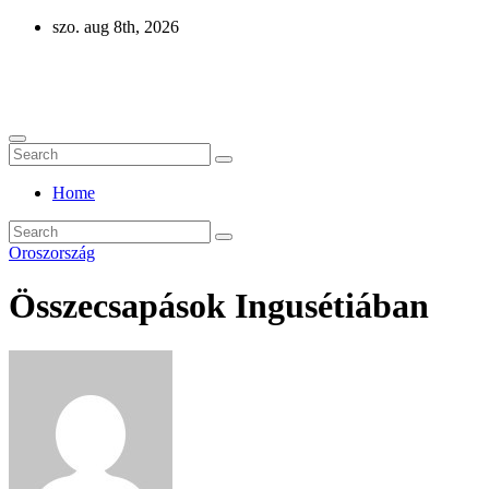
Skip
szo. aug 8th, 2026
to
content
Eurázsia
Home
Oroszország
Összecsapások Ingusétiában