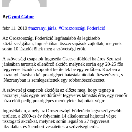
By
Gyóni Gábor
febr 11, 2010
#nazranyi járás
,
#Oroszországi Föderáció
Az Oroszországi Föderáció legfiatalabb és legkisebb
köztársaságában, Ingusétiában összecsapások zajlottak, melynek
során 10 lázadót öltek meg a szövetségi erők.
A szövetségi csapatok Ingusétia Csecsenfölddel határos Szunzsi
járásában tartottak ellenőrző akciót, melynek során egy 20-25 fős
fegyveres lázadó csoportot kerítettek be egy erdőben. Közben a
nazranyi járásban két pokolgépet hatástalanítottak tűzszerészek, s
Nazranyban is semlegesítettek egy robbanószerkezetet.
A szövetségi csapatok akcióját az előzte meg, hogy tegnap a
nazranyi járás egyik rendőrőrsét fegyveres támadás érte, egy rendőr
háza előtt pedig pokolgépes merényletet hajtottak végre.
Ingusétiában, amely az Oroszországi Föderáció legveszélyesebb
területe, a 2009-es év folyamán 14 alkalommal hajtottal végre
tisztogató akciókat, melynek során legalább 27 fegyverest
likvidáltak és 5 embert veszítettek a szövetségi erők.