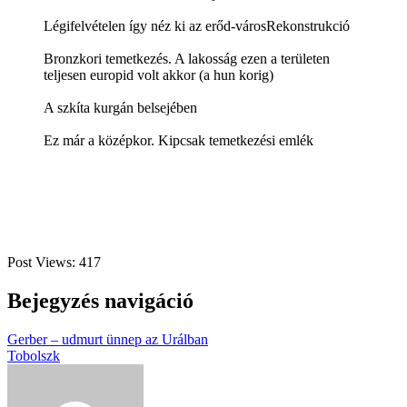
Légifelvételen így néz ki az erőd-város
Rekonstrukció
Bronzkori temetkezés. A lakosság ezen a területen
teljesen europid volt akkor (a hun korig)
A szkíta kurgán belsejében
Ez már a középkor. Kipcsak temetkezési emlék
Post Views:
417
Bejegyzés navigáció
Gerber – udmurt ünnep az Urálban
Tobolszk