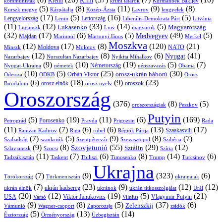
Krím
Kreml
kommunisták
krími tatárok
Kurmanbek Bakijev
(5)
(8)
(11)
(9)
(8)
Kárpátalja
Közép-Ázsia
Lavrov
lengyelek
Kurszk megye
(17)
(5)
(16)
(5)
Lengyelország
Lettország
Litvánia
Lenin
Liberális-Demokrata Párt
(11)
(12)
(33)
(14)
(5)
Lukasenko
Magyarország
Luganszk
Lviv
magyarok
(32)
(17)
(6)
(5)
(49)
(5)
Medvegyev
Majdan
Mariupol
Martonyi János
Merkel
Moszkva
(12)
(17)
(8)
(120)
(21)
NATO
Minszk
Moldova
Molotov
(12)
(8)
(6)
(41)
Nyugat
Nazarbajev
Nurszultan Nazarbajev
Nyikita Mihalkov
(9)
(10)
(19)
(5)
(7)
Németország
Nyugat-Ukrajna
németek
Obama
népszavazás
(10)
(5)
(25)
(30)
Orbán Viktor
orosz-ukrán háború
Odessza
Orosz
ODKB
(6)
(18)
(9)
(23)
oroszok
Birodalom
orosz elnök
orosz nyelv
Oroszország
(376)
(8)
(5)
oroszországiak
Peszkov
Putyin
(5)
(19)
(11)
(6)
(169)
Porosenko
Pravda
Prigozsin
Rada
Petrográd
(11)
(7)
(6)
(6)
(13)
(17)
Ramzan Kadirov
Riga
rubel
Régiók Pártja
Szaakasvili
(7)
(5)
(9)
(8)
(7)
Szabadság
Szentpétervár
Szevasztopol
Szibéria
szankciók
(9)
(8)
(55)
(29)
(12)
Szovjetunió
Sztálin
Szlavjanszk
Szocsi
Szíria
(11)
(7)
(6)
(8)
(14)
(6)
Tadzsikisztán
Taskent
Tbiliszi
Timosenko
Trump
Turcsinov
Ukrajna
(7)
(9)
(323)
(6)
Törökország
Türkmenisztán
ukrajnaiak
(7)
(23)
(9)
(12)
(12)
ukrán hadsereg
ukrán elnök
ukránok
ukrán titkosszolgálat
Urál
(20)
(12)
(19)
(5)
(21)
USA
Viktor Janukovics
Vlagyimir Putyin
Varsó
Vilnius
(9)
(8)
(5)
(37)
(6)
Zelenszkij
Vámunió
Wagner-csoport
zsidók
Zaporozsje
(5)
(13)
(14)
Örményország
Üzbegisztán
Észtország