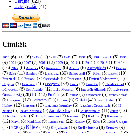
Ukrajna
(829)
Üzbegisztán
(41)
Címkék
(6)
(6)
(11)
(7)
(7)
(6)
(5)
1914
1916
1917
1918
1941
1990
1991
1990-es évek
(9)
(6)
(7)
(12)
(6)
(8)
(5)
(10)
2004
2007
2008
2009
2010
2013
2014
2012
(16)
(6)
(8)
(6)
(6)
(23)
Azerbajdzsán
2022
Amerika
Aresztovics
Azarov
Bakijev
(7)
(11)
(6)
(30)
(5)
(5)
(10)
Belarusz
Baku
Bandera
Biskek
Belkovszkij
Biden
(5)
(7)
(6)
(6)
(11)
Brüsszel
Csecsenföld
Dagesztán
Dmitrij Medvegyev
Brzezinski
(5)
(10)
(33)
(7)
(9)
(5)
Donyeck
Donbassz
Duma
Dusanbe
Dnyeper
Dzsalal-Abad
(6)
(12)
(6)
(9)
Egységes
Dél-Oszétia
Déli Áramlat
Echo Moszkvi
Egyesült Államok
(28)
(42)
(28)
(5)
(5)
EU
Oroszország
Európa
Franciaország
Fidesz
Finnország
(6)
(12)
(15)
(6)
(41)
(5)
Grúzia
Gazprom
Gorbacsov
Groznij
Gyóni Gábor
(12)
(15)
(6)
(6)
Harkov
Herszon
ideiglenes kormány
Igazságos Oroszország
II.
(5)
(5)
(51)
(11)
(12)
Janukovics
Jekatyerinburg
Jelcin
Miklós
Iszlam Karimov
(8)
(7)
(7)
(9)
Jobboldali Szektor
Julija Timosenko
Juscsenko
Kadirov
Karaganov
(12)
(8)
(9)
(22)
(6)
(5)
Kazahsztán
Katyn
Kaukázus
Kazany
Kelet-Ukrajna
Kelet
Kijev
(17)
(6)
(102)
(19)
(8)
(9)
Kirgizisztán
KGB
Kirill pátriárka
Kisinyov
(6)
(26)
(37)
(7)
(10)