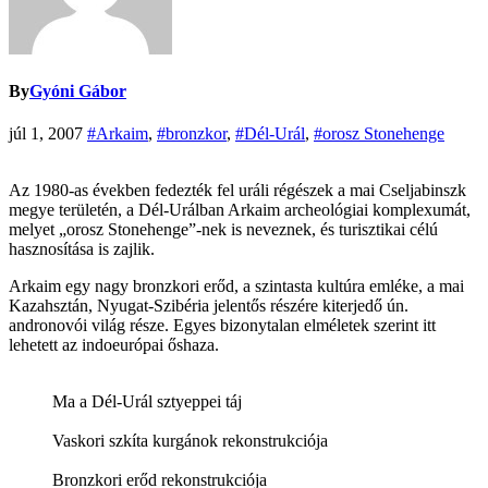
By
Gyóni Gábor
júl 1, 2007
#Arkaim
,
#bronzkor
,
#Dél-Urál
,
#orosz Stonehenge
Az 1980-as években fedezték fel uráli régészek a mai Cseljabinszk
megye területén, a Dél-Urálban Arkaim archeológiai komplexumát,
melyet „orosz Stonehenge”-nek is neveznek, és turisztikai célú
hasznosítása is zajlik.
Arkaim egy nagy bronzkori erőd, a szintasta kultúra emléke, a mai
Kazahsztán, Nyugat-Szibéria jelentős részére kiterjedő ún.
andronovói világ része. Egyes bizonytalan elméletek szerint itt
lehetett az indoeurópai őshaza.
Ma a Dél-Urál sztyeppei táj
Vaskori szkíta kurgánok rekonstrukciója
Bronzkori erőd rekonstrukciója