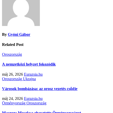
By
Gyóni Gábor
Related Post
Oroszország
A nemzetközi helyzet fokozódik
máj 26, 2026
Eurazsia.hu
Oroszország
Ukrajna
Városok bombázása: az orosz vezetés csődje
máj 24, 2026
Eurazsia.hu
Örményország
Oroszország
Macron: Moszkva elvesztette Örményországot