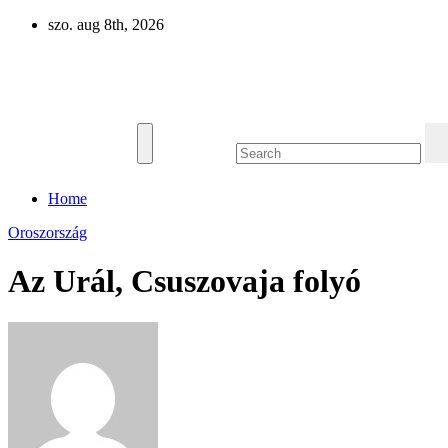
Skip
szo. aug 8th, 2026
to
content
Eurázsia
Home
Oroszország
Az Urál, Csuszovaja folyó