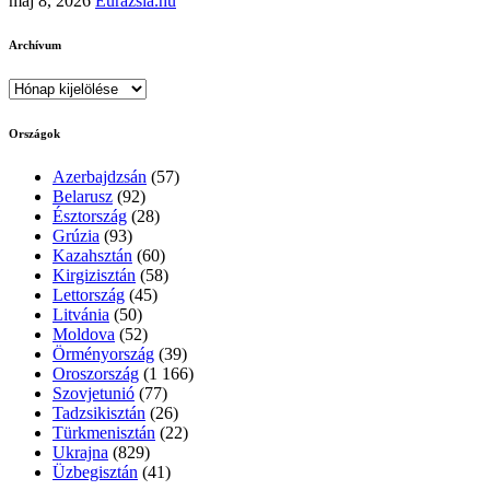
máj 8, 2026
Eurazsia.hu
Archívum
Archívum
Országok
Azerbajdzsán
(57)
Belarusz
(92)
Észtország
(28)
Grúzia
(93)
Kazahsztán
(60)
Kirgizisztán
(58)
Lettország
(45)
Litvánia
(50)
Moldova
(52)
Örményország
(39)
Oroszország
(1 166)
Szovjetunió
(77)
Tadzsikisztán
(26)
Türkmenisztán
(22)
Ukrajna
(829)
Üzbegisztán
(41)