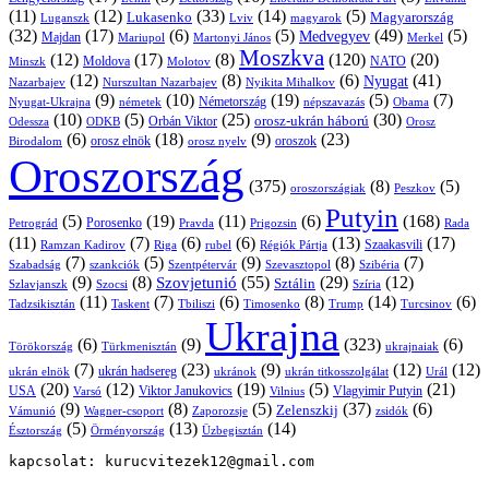
(11)
(12)
(33)
(14)
(5)
Lukasenko
Magyarország
Luganszk
Lviv
magyarok
(32)
(17)
(6)
(5)
(49)
(5)
Medvegyev
Majdan
Mariupol
Martonyi János
Merkel
Moszkva
(12)
(17)
(8)
(120)
(20)
NATO
Minszk
Moldova
Molotov
(12)
(8)
(6)
(41)
Nyugat
Nazarbajev
Nurszultan Nazarbajev
Nyikita Mihalkov
(9)
(10)
(19)
(5)
(7)
Németország
Nyugat-Ukrajna
németek
Obama
népszavazás
(10)
(5)
(25)
(30)
Orbán Viktor
orosz-ukrán háború
Odessza
Orosz
ODKB
(6)
(18)
(9)
(23)
orosz elnök
oroszok
Birodalom
orosz nyelv
Oroszország
(375)
(8)
(5)
oroszországiak
Peszkov
Putyin
(5)
(19)
(11)
(6)
(168)
Porosenko
Pravda
Prigozsin
Rada
Petrográd
(11)
(7)
(6)
(6)
(13)
(17)
Ramzan Kadirov
Riga
rubel
Régiók Pártja
Szaakasvili
(7)
(5)
(9)
(8)
(7)
Szabadság
Szentpétervár
Szevasztopol
Szibéria
szankciók
(9)
(8)
(55)
(29)
(12)
Szovjetunió
Sztálin
Szlavjanszk
Szocsi
Szíria
(11)
(7)
(6)
(8)
(14)
(6)
Tadzsikisztán
Taskent
Tbiliszi
Timosenko
Trump
Turcsinov
Ukrajna
(6)
(9)
(323)
(6)
Törökország
Türkmenisztán
ukrajnaiak
(7)
(23)
(9)
(12)
(12)
ukrán hadsereg
ukrán elnök
ukránok
ukrán titkosszolgálat
Urál
(20)
(12)
(19)
(5)
(21)
USA
Viktor Janukovics
Vlagyimir Putyin
Varsó
Vilnius
(9)
(8)
(5)
(37)
(6)
Zelenszkij
Vámunió
Wagner-csoport
zsidók
Zaporozsje
(5)
(13)
(14)
Örményország
Üzbegisztán
Észtország
kapcsolat: kurucvitezek12@gmail.com