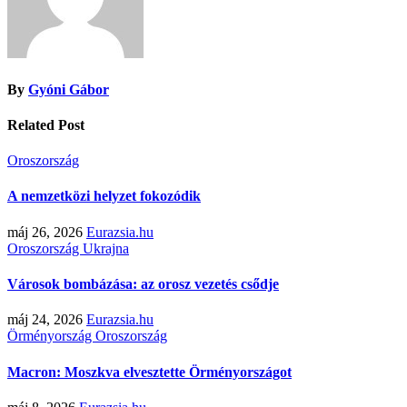
By
Gyóni Gábor
Related Post
Oroszország
A nemzetközi helyzet fokozódik
máj 26, 2026
Eurazsia.hu
Oroszország
Ukrajna
Városok bombázása: az orosz vezetés csődje
máj 24, 2026
Eurazsia.hu
Örményország
Oroszország
Macron: Moszkva elvesztette Örményországot