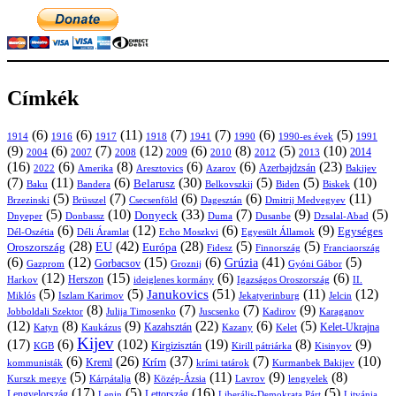
Címkék
(6)
(6)
(11)
(7)
(7)
(6)
(5)
1914
1916
1917
1918
1941
1990
1991
1990-es évek
(9)
(6)
(7)
(12)
(6)
(8)
(5)
(10)
2004
2007
2008
2009
2010
2013
2014
2012
(16)
(6)
(8)
(6)
(6)
(23)
Azerbajdzsán
2022
Amerika
Aresztovics
Azarov
Bakijev
(7)
(11)
(6)
(30)
(5)
(5)
(10)
Belarusz
Baku
Bandera
Biskek
Belkovszkij
Biden
(5)
(7)
(6)
(6)
(11)
Brüsszel
Csecsenföld
Dagesztán
Dmitrij Medvegyev
Brzezinski
(5)
(10)
(33)
(7)
(9)
(5)
Donyeck
Donbassz
Duma
Dusanbe
Dnyeper
Dzsalal-Abad
(6)
(12)
(6)
(9)
Egységes
Dél-Oszétia
Déli Áramlat
Echo Moszkvi
Egyesült Államok
(28)
(42)
(28)
(5)
(5)
EU
Oroszország
Európa
Franciaország
Fidesz
Finnország
(6)
(12)
(15)
(6)
(41)
(5)
Grúzia
Gazprom
Gorbacsov
Groznij
Gyóni Gábor
(12)
(15)
(6)
(6)
Harkov
Herszon
ideiglenes kormány
Igazságos Oroszország
II.
(5)
(5)
(51)
(11)
(12)
Janukovics
Jekatyerinburg
Jelcin
Miklós
Iszlam Karimov
(8)
(7)
(7)
(9)
Jobboldali Szektor
Julija Timosenko
Juscsenko
Kadirov
Karaganov
(12)
(8)
(9)
(22)
(6)
(5)
Kazahsztán
Katyn
Kaukázus
Kazany
Kelet-Ukrajna
Kelet
Kijev
(17)
(6)
(102)
(19)
(8)
(9)
Kirgizisztán
KGB
Kirill pátriárka
Kisinyov
(6)
(26)
(37)
(7)
(10)
Krím
Kreml
kommunisták
krími tatárok
Kurmanbek Bakijev
(5)
(8)
(11)
(9)
(8)
Kárpátalja
Közép-Ázsia
Lavrov
lengyelek
Kurszk megye
(17)
(5)
(16)
(5)
Lengyelország
Lettország
Litvánia
Lenin
Liberális-Demokrata Párt