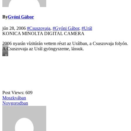
By
Gyóni Gábor
jún 28, 2006
#Csuszovaja
,
#Gyóni Gábor
,
#Urál
KONICA MINOLTA DIGITAL CAMERA
2006 nyarán vízitúrán vettem részt az Urálban, a Csuszovaja folyón.
A Csuszovaja az Urál gyöngyszeme, lássuk.
Ez
itt
nem
más,
mint
a
Csizma
folyó.
Post Views:
609
Bejegyzés
Moszkvában
Novgorodban
navigáció