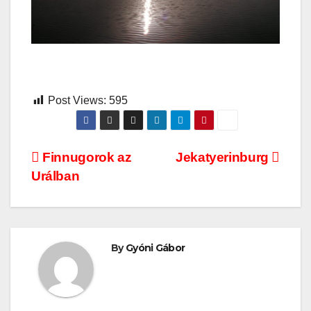
Post Views:
595
Bejegyzés
Finnugorok az
Jekatyerinburg
Urálban
navigáció
By
Gyóni Gábor