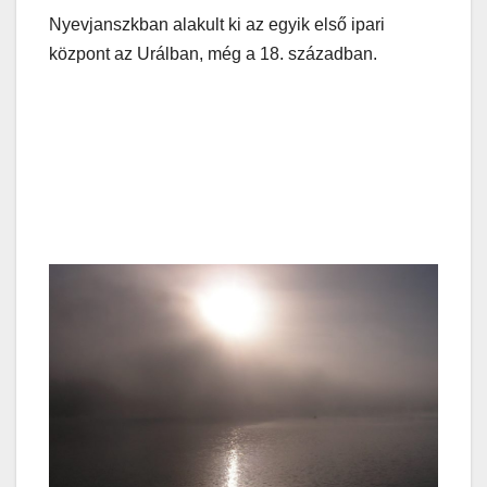
Nyevjanszkban alakult ki az egyik első ipari
központ az Urálban, még a 18. században.
Ha ebbe a sarokba beszélsz, az átellenes sarokban
tisztán lehet hallani.