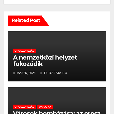
Related Post
OROSZORSZÁG
A nemzetközi helyzet
fokozódik
MÁJ 26, 2026
EURAZSIA.HU
OROSZORSZÁG
UKRAJNA
Városok bombázása: az orosz