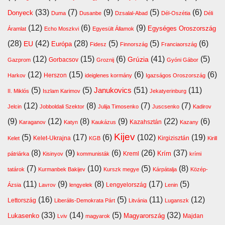
(33)
(7)
(9)
(5)
(6)
Donyeck
Duma
Dusanbe
Dzsalal-Abad
Dél-Oszétia
Déli
(12)
(6)
(9)
Egységes Oroszország
Áramlat
Echo Moszkvi
Egyesült Államok
(28)
(42)
(28)
(5)
(5)
(6)
EU
Európa
Fidesz
Finnország
Franciaország
(12)
(15)
(6)
(41)
(5)
Grúzia
Gazprom
Gorbacsov
Groznij
Gyóni Gábor
(12)
(15)
(6)
(6)
Harkov
Herszon
ideiglenes kormány
Igazságos Oroszország
(5)
(5)
(51)
(11)
Janukovics
II. Miklós
Iszlam Karimov
Jekatyerinburg
(12)
(8)
(7)
(7)
Jelcin
Jobboldali Szektor
Julija Timosenko
Juscsenko
Kadirov
(9)
(12)
(8)
(9)
(22)
(6)
Kazahsztán
Karaganov
Katyn
Kaukázus
Kazany
Kijev
(5)
(17)
(6)
(102)
(19)
Kelet-Ukrajna
Kirgizisztán
Kelet
KGB
Kirill
(8)
(9)
(6)
(26)
(37)
Krím
Kreml
pátriárka
Kisinyov
kommunisták
krími
(7)
(10)
(5)
(8)
tatárok
Kurmanbek Bakijev
Kurszk megye
Kárpátalja
Közép-
(11)
(9)
(8)
(17)
(5)
Lengyelország
Ázsia
Lavrov
lengyelek
Lenin
(16)
(5)
(11)
(12)
Lettország
Liberális-Demokrata Párt
Litvánia
Luganszk
(33)
(14)
(5)
(32)
Lukasenko
Magyarország
Majdan
Lviv
magyarok