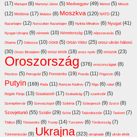
(17)
(6)
(5)
(49)
(5)
Medvegyev
Mariupol
Martonyi János
Merkel
Minszk
Moszkva
(12)
(17)
(8)
(120)
(21)
Moldova
NATO
Molotov
(12)
(8)
(6)
(41)
Nyugat
Nazarbajev
Nurszultan Nazarbajev
Nyikita Mihalkov
(9)
(10)
(19)
(5)
Németország
Nyugat-Ukrajna
németek
népszavazás
(7)
(10)
(5)
(25)
orosz-ukrán háború
Orbán Viktor
Obama
Odessza
ODKB
(30)
(6)
(18)
(9)
(23)
orosz elnök
oroszok
Orosz Birodalom
orosz nyelv
Oroszország
(376)
(8)
oroszországiak
(5)
(5)
(19)
(11)
(6)
Porosenko
Peszkov
Petrográd
Pravda
Prigozsin
Putyin
(169)
(11)
(7)
(6)
(6)
Rada
Ramzan Kadirov
Riga
rubel
(13)
(17)
(7)
(5)
Szaakasvili
Régiók Pártja
Szabadság
szankciók
(9)
(8)
(7)
(9)
(8)
Szentpétervár
Szevasztopol
Szibéria
Szlavjanszk
Szocsi
Szovjetunió
(55)
(29)
(12)
(11)
(7)
Sztálin
Szíria
Tadzsikisztán
Taskent
(6)
(8)
(14)
(6)
(7)
Tbiliszi
Timosenko
Trump
Turcsinov
Törökország
Ukrajna
(9)
(323)
(6)
Türkmenisztán
ukrajnaiak
ukrán elnök