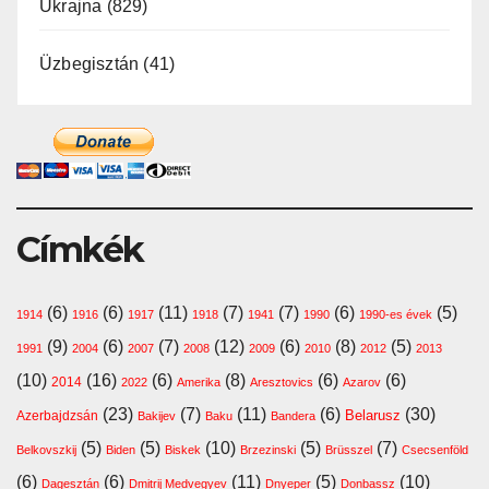
Ukrajna
(829)
Üzbegisztán
(41)
Címkék
(6)
(6)
(11)
(7)
(7)
(6)
(5)
1914
1916
1917
1918
1941
1990
1990-es évek
(9)
(6)
(7)
(12)
(6)
(8)
(5)
1991
2004
2007
2008
2009
2010
2012
2013
(10)
(16)
(6)
(8)
(6)
(6)
2014
2022
Amerika
Aresztovics
Azarov
(23)
(7)
(11)
(6)
(30)
Belarusz
Azerbajdzsán
Bakijev
Baku
Bandera
(5)
(5)
(10)
(5)
(7)
Belkovszkij
Biden
Biskek
Brzezinski
Brüsszel
Csecsenföld
(6)
(6)
(11)
(5)
(10)
Dagesztán
Dmitrij Medvegyev
Dnyeper
Donbassz