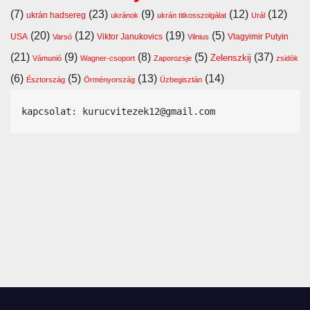
(7)
(23)
(9)
(12)
(12)
ukrán hadsereg
ukránok
ukrán titkosszolgálat
Urál
(20)
(12)
(19)
(5)
USA
Viktor Janukovics
Vlagyimir Putyin
Varsó
Vilnius
(21)
(9)
(8)
(5)
(37)
Zelenszkij
Vámunió
Wagner-csoport
Zaporozsje
zsidók
(6)
(5)
(13)
(14)
Észtország
Örményország
Üzbegisztán
kapcsolat: kurucvitezek12@gmail.com