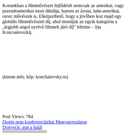
Korunkban a filmművészet fejlődését nemcsak az amerikai, vagy
pszeudoamerikai mozi diktálja, hanem az ázsiai, latin-amerikai,
orosz művészek is. Elképzelhető, hogy a jövőben lesz majd egy
globális filmművészeti díj, ahol mondjuk az egyik kategória a
„legjobb angol nyelvű filmnek járó díj” lehetne – írja
Koncsalovszkij.
(kinote.info, kép: konchalovsky.ru)
Post Views:
784
Bejegyzés
Dugin nem konferenciázhat Magyarországon
Donyeck: arat a halál
navigáció