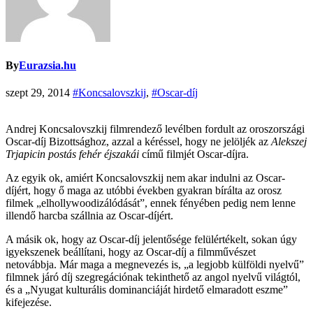
By
Eurazsia.hu
szept 29, 2014
#Koncsalovszkij
,
#Oscar-díj
Andrej Koncsalovszkij filmrendező levélben fordult az oroszországi
Oscar-díj Bizottsághoz, azzal a kéréssel, hogy ne jelöljék az
Alekszej
Trjapicin postás fehér éjszakái
című filmjét Oscar-díjra.
Az egyik ok, amiért Koncsalovszkij nem akar indulni az Oscar-
díjért, hogy ő maga az utóbbi években gyakran bírálta az orosz
filmek „elhollywoodizálódását”, ennek fényében pedig nem lenne
illendő harcba szállnia az Oscar-díjért.
A másik ok, hogy az Oscar-díj jelentősége felülértékelt, sokan úgy
igyekszenek beállítani, hogy az Oscar-díj a filmművészet
netovábbja. Már maga a megnevezés is, „a legjobb külföldi nyelvű”
filmnek járó díj szegregációnak tekinthető az angol nyelvű világtól,
és a „Nyugat kulturális dominanciáját hirdető elmaradott eszme”
kifejezése.