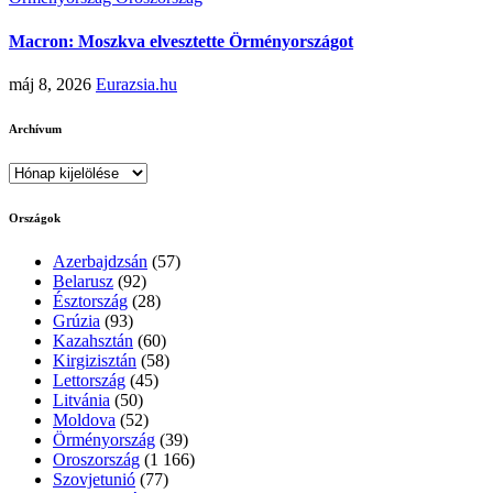
Macron: Moszkva elvesztette Örményországot
máj 8, 2026
Eurazsia.hu
Archívum
Archívum
Országok
Azerbajdzsán
(57)
Belarusz
(92)
Észtország
(28)
Grúzia
(93)
Kazahsztán
(60)
Kirgizisztán
(58)
Lettország
(45)
Litvánia
(50)
Moldova
(52)
Örményország
(39)
Oroszország
(1 166)
Szovjetunió
(77)