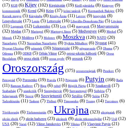
Kijev
(17)
(6)
(102)
(19)
(8)
(9)
Kirgizisztán
KGB
Kirill pátriárka
Kisinyov
(6)
(26)
(37)
(7)
(10)
Krím
Kreml
kommunisták
krími tatárok
Kurmanbek Bakijev
(5)
(8)
(11)
(9)
(8)
Kárpátalja
Közép-Ázsia
Lavrov
lengyelek
Kurszk megye
(17)
(5)
(16)
(5)
Lengyelország
Lettország
Litvánia
Lenin
Liberális-Demokrata Párt
(11)
(12)
(33)
(14)
(5)
Lukasenko
Magyarország
Luganszk
Lviv
magyarok
(32)
(17)
(6)
(5)
(49)
(5)
Medvegyev
Majdan
Mariupol
Martonyi János
Merkel
Moszkva
(12)
(17)
(8)
(120)
(20)
NATO
Minszk
Moldova
Molotov
(12)
(8)
(6)
(41)
Nyugat
Nazarbajev
Nurszultan Nazarbajev
Nyikita Mihalkov
(9)
(10)
(19)
(5)
(7)
Németország
Nyugat-Ukrajna
németek
Obama
népszavazás
(10)
(5)
(25)
(30)
Orbán Viktor
orosz-ukrán háború
Odessza
Orosz
ODKB
(6)
(18)
(9)
(23)
orosz elnök
oroszok
Birodalom
orosz nyelv
Oroszország
(375)
(8)
(5)
oroszországiak
Peszkov
Putyin
(5)
(19)
(11)
(6)
(168)
Porosenko
Pravda
Prigozsin
Rada
Petrográd
(11)
(7)
(6)
(6)
(13)
(17)
Ramzan Kadirov
Riga
rubel
Régiók Pártja
Szaakasvili
(7)
(5)
(9)
(8)
(7)
Szabadság
Szentpétervár
Szevasztopol
Szibéria
szankciók
(9)
(8)
(55)
(29)
(12)
Szovjetunió
Sztálin
Szlavjanszk
Szocsi
Szíria
(11)
(7)
(6)
(8)
(14)
(6)
Tadzsikisztán
Taskent
Tbiliszi
Timosenko
Trump
Turcsinov
Ukrajna
(6)
(9)
(323)
(6)
Törökország
Türkmenisztán
ukrajnaiak
(7)
(23)
(9)
(12)
(12)
ukrán hadsereg
ukrán elnök
ukránok
ukrán titkosszolgálat
Urál
(20)
(12)
(19)
(5)
(21)
USA
Viktor Janukovics
Vlagyimir Putyin
Varsó
Vilnius