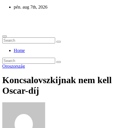
Skip
pén. aug 7th, 2026
to
content
Eurázsia
Home
Oroszország
Koncsalovszkijnak nem kell
Oscar-díj