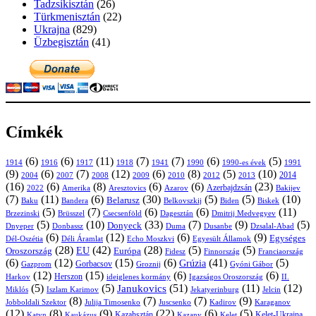
Tadzsikisztán
(26)
Türkmenisztán
(22)
Ukrajna
(829)
Üzbegisztán
(41)
Címkék
(6)
(6)
(11)
(7)
(7)
(6)
(5)
1914
1916
1917
1918
1941
1990
1991
1990-es évek
(9)
(6)
(7)
(12)
(6)
(8)
(5)
(10)
2004
2007
2008
2009
2010
2013
2014
2012
(16)
(6)
(8)
(6)
(6)
(23)
Azerbajdzsán
2022
Amerika
Aresztovics
Azarov
Bakijev
(7)
(11)
(6)
(30)
(5)
(5)
(10)
Belarusz
Baku
Bandera
Biskek
Belkovszkij
Biden
(5)
(7)
(6)
(6)
(11)
Brüsszel
Csecsenföld
Dagesztán
Dmitrij Medvegyev
Brzezinski
(5)
(10)
(33)
(7)
(9)
(5)
Donyeck
Donbassz
Duma
Dusanbe
Dnyeper
Dzsalal-Abad
(6)
(12)
(6)
(9)
Egységes
Dél-Oszétia
Déli Áramlat
Echo Moszkvi
Egyesült Államok
(28)
(42)
(28)
(5)
(5)
EU
Oroszország
Európa
Franciaország
Fidesz
Finnország
(6)
(12)
(15)
(6)
(41)
(5)
Grúzia
Gazprom
Gorbacsov
Groznij
Gyóni Gábor
(12)
(15)
(6)
(6)
Harkov
Herszon
ideiglenes kormány
Igazságos Oroszország
II.
(5)
(5)
(51)
(11)
(12)
Janukovics
Jekatyerinburg
Jelcin
Miklós
Iszlam Karimov
(8)
(7)
(7)
(9)
Jobboldali Szektor
Julija Timosenko
Juscsenko
Kadirov
Karaganov
(12)
(8)
(9)
(22)
(6)
(5)
Kazahsztán
Katyn
Kaukázus
Kazany
Kelet-Ukrajna
Kelet