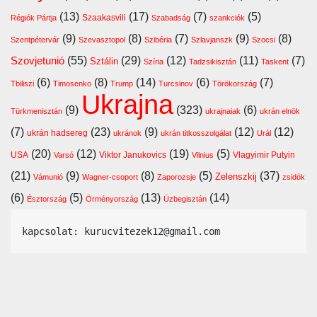
(13)
(17)
(7)
(5)
Szaakasvili
Régiók Pártja
Szabadság
szankciók
(9)
(8)
(7)
(9)
(8)
Szentpétervár
Szevasztopol
Szibéria
Szlavjanszk
Szocsi
Szovjetunió
(55)
(29)
(12)
(11)
(7)
Sztálin
Szíria
Tadzsikisztán
Taskent
(6)
(8)
(14)
(6)
(7)
Tbiliszi
Timosenko
Trump
Turcsinov
Törökország
Ukrajna
(9)
(323)
(6)
Türkmenisztán
ukrajnaiak
ukrán elnök
(7)
(23)
(9)
(12)
(12)
ukrán hadsereg
ukránok
ukrán titkosszolgálat
Urál
(20)
(12)
(19)
(5)
USA
Viktor Janukovics
Vlagyimir Putyin
Varsó
Vilnius
(21)
(9)
(8)
(5)
(37)
Zelenszkij
Vámunió
Wagner-csoport
Zaporozsje
zsidók
(6)
(5)
(13)
(14)
Észtország
Örményország
Üzbegisztán
kapcsolat: kurucvitezek12@gmail.com