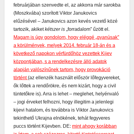
februárjában szenvedte el, az akkorra már sarokba
(Moszkvába) szorított Viktor Janukovics
elűzésével – Janukovics azon kevés vezető közé
tartozik, akiket
kétszer is
„forradalom” űzött el.
Magam is úgy gondolom, hogy eléggé „gyanúsak”
a körülmények, melyek 2014. február 18-án és a
következő napokon vérfürdőhöz vezettek Kijev
központjában, s a rendelkezésre álló adatok
alapján valószínűnek tartom, hogy provokáció
történt
(az ellenzék használt először lőfegyvereket,
ők lőttek a rendőrökre, és nem kizárt, hogy a civil
tüntetőkre is). Arra is lehet – meglehet, helyénvaló
– jogi érveket felhozni, hogy illegitim a jelenlegi
kijevi hatalom, és továbbra is Viktor Janukovics
tekinthető Ukrajna elnökének, tehát fegyveres
puccs történt Kijevben. DE:
mint ahogy korábban