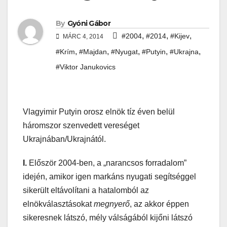
By
Gyóni Gábor
,
,
,
#2004
#2014
#Kijev
MÁRC 4, 2014
,
,
,
,
,
#Krím
#Majdan
#Nyugat
#Putyin
#Ukrajna
#Viktor Janukovics
Vlagyimir Putyin orosz elnök tíz éven belül
háromszor szenvedett vereséget
Ukrajnában/Ukrajnától.
I.
Először 2004-ben, a „narancsos forradalom”
idején, amikor igen markáns nyugati segítséggel
sikerült eltávolítani a hatalomból az
elnökválasztásokat
megnyerő
, az akkor éppen
sikeresnek látszó, mély válságából kijőni látszó