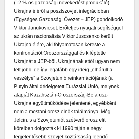
(12 %-os gazdasági növekedést produkáló)
Ukrajna éléről a posztszovjet integrációban
(Egységes Gazdasági Övezet – JEP) gondolkodó
Viktor Janukovicsot. Erőteljes nyugati segítséggel
az ukrán nacionalista Viktor Juscsenko került
Ukrajna élére, aki folyamatosan kereste a
konfrontációt Oroszországgal és kiléptette
Ukrajnát a JEP-ből. Ukrajnának ettől ugyan nem
lett jobb, de így legalább egy ideig „elhárult a
veszélye” a Szovjetunió reinkarnációjának (a
Putyin által dédelgetett Eurázsiai Unió, melynek
alapját Kazahsztán-Oroszország-Belarusz-
Ukrajna együttműködése jelentené, egyébként
nem a mostani orosz elnök találmánya. Még
Jelcin, s a Szovjetuniót szétverő orosz elit
köreiben dolgozták ki 1990 táján e négy
legjelentősebb szovjet köztársaság leendő