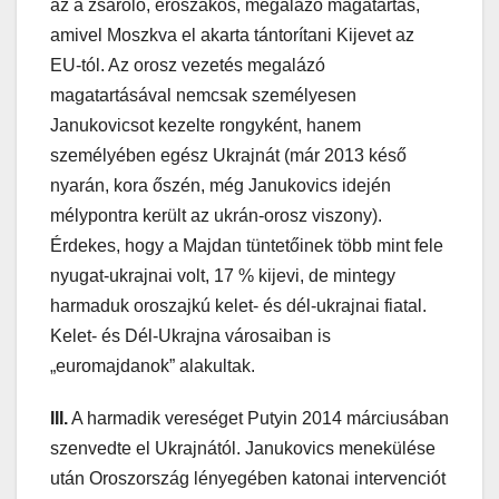
az a zsaroló, erőszakos, megalázó magatartás,
amivel Moszkva el akarta tántorítani Kijevet az
EU-tól. Az orosz vezetés megalázó
magatartásával nemcsak személyesen
Janukovicsot kezelte rongyként, hanem
személyében egész Ukrajnát (már 2013 késő
nyarán, kora őszén, még Janukovics idején
mélypontra került az ukrán-orosz viszony).
Érdekes, hogy a Majdan tüntetőinek több mint fele
nyugat-ukrajnai volt, 17 % kijevi, de mintegy
harmaduk oroszajkú kelet- és dél-ukrajnai fiatal.
Kelet- és Dél-Ukrajna városaiban is
„euromajdanok” alakultak.
III.
A harmadik vereséget Putyin 2014 márciusában
szenvedte el Ukrajnától. Janukovics menekülése
után Oroszország lényegében katonai intervenciót