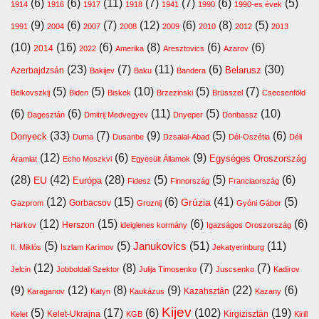
(6)
(6)
(11)
(7)
(7)
(6)
(5)
1914
1916
1917
1918
1941
1990
1990-es évek
(9)
(6)
(7)
(12)
(6)
(8)
(5)
1991
2004
2007
2008
2009
2010
2012
2013
(10)
(16)
(6)
(8)
(6)
(6)
2014
2022
Amerika
Aresztovics
Azarov
(23)
(7)
(11)
(6)
(30)
Belarusz
Azerbajdzsán
Bakijev
Baku
Bandera
(5)
(5)
(10)
(5)
(7)
Belkovszkij
Biden
Biskek
Brzezinski
Brüsszel
Csecsenföld
(6)
(6)
(11)
(5)
(10)
Dagesztán
Dmitrij Medvegyev
Dnyeper
Donbassz
(33)
(7)
(9)
(5)
(6)
Donyeck
Duma
Dusanbe
Dzsalal-Abad
Dél-Oszétia
Déli
(12)
(6)
(9)
Egységes Oroszország
Áramlat
Echo Moszkvi
Egyesült Államok
(28)
(42)
(28)
(5)
(5)
(6)
EU
Európa
Fidesz
Finnország
Franciaország
(12)
(15)
(6)
(41)
(5)
Grúzia
Gazprom
Gorbacsov
Groznij
Gyóni Gábor
(12)
(15)
(6)
(6)
Harkov
Herszon
ideiglenes kormány
Igazságos Oroszország
(5)
(5)
(51)
(11)
Janukovics
II. Miklós
Iszlam Karimov
Jekatyerinburg
(12)
(8)
(7)
(7)
Jelcin
Jobboldali Szektor
Julija Timosenko
Juscsenko
Kadirov
(9)
(12)
(8)
(9)
(22)
(6)
Kazahsztán
Karaganov
Katyn
Kaukázus
Kazany
Kijev
(5)
(17)
(6)
(102)
(19)
Kelet-Ukrajna
Kirgizisztán
Kelet
KGB
Kirill