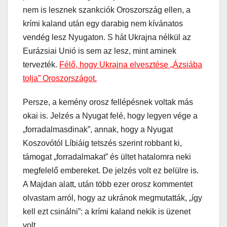
nem is lesznek szankciók Oroszország ellen, a
krími kaland után egy darabig nem kívánatos
vendég lesz Nyugaton. S hát Ukrajna nélkül az
Eurázsiai Unió is sem az lesz, mint aminek
tervezték.
Félő, hogy Ukrajna elvesztése „Ázsiába
tolja” Oroszországot.
Persze, a kemény orosz fellépésnek voltak más
okai is. Jelzés a Nyugat felé, hogy legyen vége a
„forradalmasdinak”, annak, hogy a Nyugat
Koszovótól Líbiáig tetszés szerint robbant ki,
támogat „forradalmakat” és ültet hatalomra neki
megfelelő embereket. De jelzés volt ez belülre is.
A Majdan alatt, után több ezer orosz kommentet
olvastam arról, hogy az ukránok megmutatták, „így
kell ezt csinálni”: a krími kaland nekik is üzenet
volt.