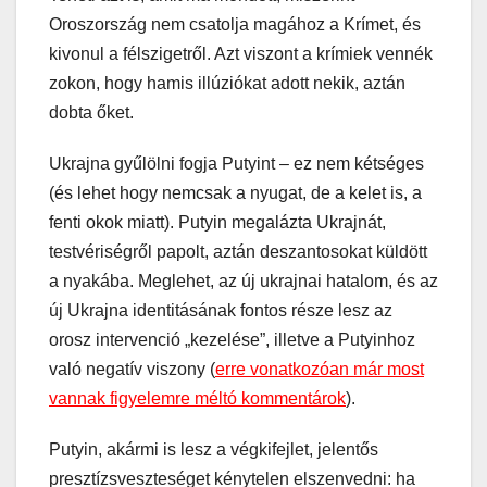
Oroszország nem csatolja magához a Krímet, és
kivonul a félszigetről. Azt viszont a krímiek vennék
zokon, hogy hamis illúziókat adott nekik, aztán
dobta őket.
Ukrajna gyűlölni fogja Putyint – ez nem kétséges
(és lehet hogy nemcsak a nyugat, de a kelet is, a
fenti okok miatt). Putyin megalázta Ukrajnát,
testvériségről papolt, aztán deszantosokat küldött
a nyakába. Meglehet, az új ukrajnai hatalom, és az
új Ukrajna identitásának fontos része lesz az
orosz intervenció „kezelése”, illetve a Putyinhoz
való negatív viszony (
erre vonatkozóan már most
vannak figyelemre méltó kommentárok
).
Putyin, akármi is lesz a végkifejlet, jelentős
presztízsveszteséget kénytelen elszenvedni: ha