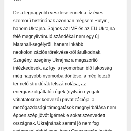
De a legnagyobb vesztese ennek a tíz éves
szomorú históriának azonban mégsem Putyin,
hanem Ukrajna. Sajnos az IMF és az EU Ukrajna
felé megnyilvánuló szándékai nem egy új
Marshall-segélyről, hanem inkább
neokolonizációs törekvésekről árulkodnak.
Szegény, szegény Ukrajna: a megszorító
intézkedések, az így is nyomorban élő lakosság
még nagyobb nyomorba döntése, a még létező
termelő struktúrák felszámolása, az
energiaszolgáltató cégek (nyilván nyugati
vállalatoknak kedvező) privatizációja, a
mezőgazdasági támogatások megnyirbálása nem
éppen szép jövőt ígérnek e sokat szenvedett
országnak. Ukrajnának semmi jó nem fog