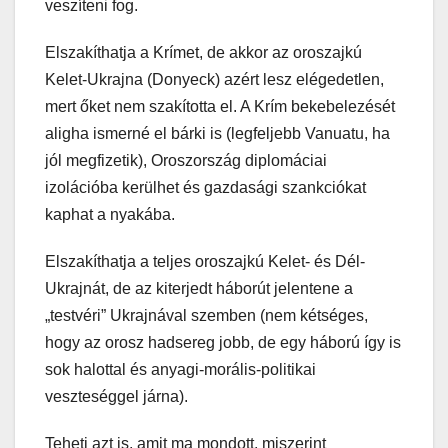
veszíteni fog.
Elszakíthatja a Krímet, de akkor az oroszajkú
Kelet-Ukrajna (Donyeck) azért lesz elégedetlen,
mert őket nem szakította el. A Krím bekebelezését
aligha ismerné el bárki is (legfeljebb Vanuatu, ha
jól megfizetik), Oroszország diplomáciai
izolációba kerülhet és gazdasági szankciókat
kaphat a nyakába.
Elszakíthatja a teljes oroszajkú Kelet- és Dél-
Ukrajnát, de az kiterjedt háborút jelentene a
„testvéri” Ukrajnával szemben (nem kétséges,
hogy az orosz hadsereg jobb, de egy háború így is
sok halottal és anyagi-morális-politikai
veszteséggel járna).
Teheti azt is, amit ma mondott, miszerint