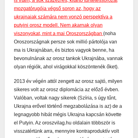
is írtam, a sok százezres, kitartó tüntetéssorozat
mozgatórugója végső soron az, hogy az
ukrajnaiak számára nem vonzó perspektíva a
putyini orosz modell. Nem akarnak olyan
viszonyokat, mint a mai Oroszországban
(noha
Oroszországnak persze sok millió pártolója van
ma is Ukrajnában, és biztos vagyok benne, ha
bevonulnának az orosz tankok Ukrajnába, vannak
olyan régiók, ahol virágokkal köszöntenék őket).
2013 év végén attól zengett az orosz sajtó, milyen
sikeres volt az orosz diplomácia az előző évben.
Valóban, voltak nagy sikerek (Szíria, s úgy tűnt,
Ukrajna erővel történő megzabolázása is az) de a
legnagyobb hibát mégis Ukrajna kapcsán követte
el Putyin. Az oroszvilag.hu oldalain többször is
visszatértünk arra, mennyire kontraproduktív volt