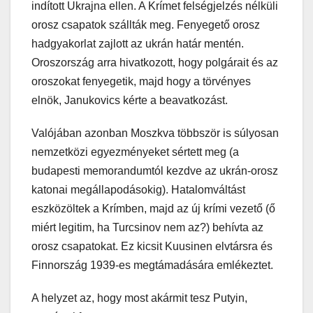
indított Ukrajna ellen. A Krímet felségjelzés nélküli
orosz csapatok szállták meg. Fenyegető orosz
hadgyakorlat zajlott az ukrán határ mentén.
Oroszország arra hivatkozott, hogy polgárait és az
oroszokat fenyegetik, majd hogy a törvényes
elnök, Janukovics kérte a beavatkozást.
Valójában azonban Moszkva többször is súlyosan
nemzetközi egyezményeket sértett meg (a
budapesti memorandumtól kezdve az ukrán-orosz
katonai megállapodásokig). Hatalomváltást
eszközöltek a Krímben, majd az új krími vezető (ő
miért legitim, ha Turcsinov nem az?) behívta az
orosz csapatokat. Ez kicsit Kuusinen elvtársra és
Finnország 1939-es megtámadására emlékeztet.
A helyzet az, hogy most akármit tesz Putyin,