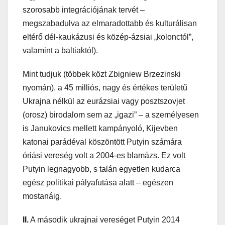
szorosabb integrációjának tervét –
megszabadulva az elmaradottabb és kulturálisan
eltérő dél-kaukázusi és közép-ázsiai „kolonctól”,
valamint a baltiaktól).
Mint tudjuk (többek közt Zbigniew Brzezinski
nyomán), a 45 milliós, nagy és értékes területű
Ukrajna nélkül az eurázsiai vagy posztszovjet
(orosz) birodalom sem az „igazi” – a személyesen
is Janukovics mellett kampányoló, Kijevben
katonai parádéval köszöntött Putyin számára
óriási vereség volt a 2004-es blamázs. Ez volt
Putyin legnagyobb, s talán egyetlen kudarca
egész politikai pályafutása alatt – egészen
mostanáig.
II.
A második ukrajnai vereséget Putyin 2014