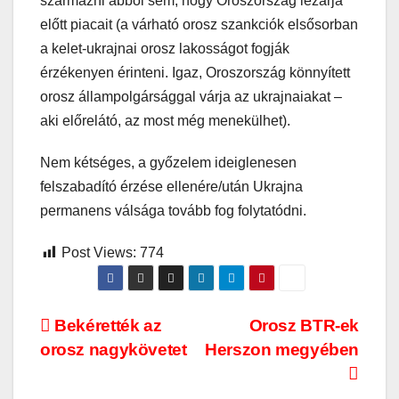
származni abból sem, hogy Oroszország lezárja
előtt piacait (a várható orosz szankciók elsősorban
a kelet-ukrajnai orosz lakosságot fogják
érzékenyen érinteni. Igaz, Oroszország könnyített
orosz állampolgársággal várja az ukrajnaiakat –
aki előrelátó, az most még menekülhet).
Nem kétséges, a győzelem ideiglenesen
felszabadító érzése ellenére/után Ukrajna
permanens válsága tovább fog folytatódni.
Post Views:
774
Bejegyzés
Bekérették az
Orosz BTR-ek
orosz nagykövetet
Herszon megyében
navigáció