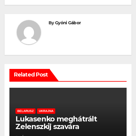
By
Gyóni Gábor
Related Post
BELARUSZ
UKRAJNA
Lukasenko meghátrált
Zelenszkij szavára