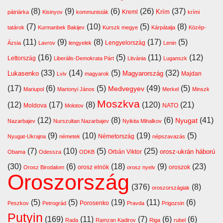
(8)
(9)
(6)
(26)
(37)
Krím
Kreml
pátriárka
Kisinyov
kommunisták
krími
(7)
(10)
(5)
(8)
tatárok
Kurmanbek Bakijev
Kurszk megye
Kárpátalja
Közép-
(11)
(9)
(8)
(17)
(5)
Lengyelország
Ázsia
Lavrov
lengyelek
Lenin
(16)
(5)
(11)
(12)
Lettország
Liberális-Demokrata Párt
Litvánia
Luganszk
(33)
(14)
(5)
(32)
Lukasenko
Magyarország
Majdan
Lviv
magyarok
(17)
(6)
(5)
(49)
(5)
Medvegyev
Mariupol
Martonyi János
Merkel
Minszk
Moszkva
(12)
(17)
(8)
(120)
(21)
Moldova
NATO
Molotov
(12)
(8)
(6)
(41)
Nyugat
Nazarbajev
Nurszultan Nazarbajev
Nyikita Mihalkov
(9)
(10)
(19)
(5)
Németország
Nyugat-Ukrajna
németek
népszavazás
(7)
(10)
(5)
(25)
orosz-ukrán háború
Orbán Viktor
Obama
Odessza
ODKB
(30)
(6)
(18)
(9)
(23)
orosz elnök
oroszok
Orosz Birodalom
orosz nyelv
Oroszország
(376)
(8)
oroszországiak
(5)
(5)
(19)
(11)
(6)
Porosenko
Peszkov
Petrográd
Pravda
Prigozsin
Putyin
(169)
(11)
(7)
(6)
(6)
Rada
Ramzan Kadirov
Riga
rubel