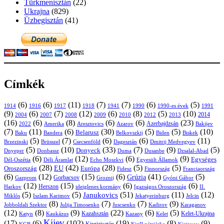
Türkmenisztán
(22)
Ukrajna
(829)
Üzbegisztán
(41)
Címkék
(6)
(6)
(11)
(7)
(7)
(6)
(5)
1914
1916
1917
1918
1941
1990
1991
1990-es évek
(9)
(6)
(7)
(12)
(6)
(8)
(5)
(10)
2004
2007
2008
2009
2010
2013
2014
2012
(16)
(6)
(8)
(6)
(6)
(23)
Azerbajdzsán
2022
Amerika
Aresztovics
Azarov
Bakijev
(7)
(11)
(6)
(30)
(5)
(5)
(10)
Belarusz
Baku
Bandera
Biskek
Belkovszkij
Biden
(5)
(7)
(6)
(6)
(11)
Brüsszel
Csecsenföld
Dagesztán
Dmitrij Medvegyev
Brzezinski
(5)
(10)
(33)
(7)
(9)
(5)
Donyeck
Donbassz
Duma
Dusanbe
Dnyeper
Dzsalal-Abad
(6)
(12)
(6)
(9)
Egységes
Dél-Oszétia
Déli Áramlat
Echo Moszkvi
Egyesült Államok
(28)
(42)
(28)
(5)
(5)
EU
Oroszország
Európa
Franciaország
Fidesz
Finnország
(6)
(12)
(15)
(6)
(41)
(5)
Grúzia
Gazprom
Gorbacsov
Groznij
Gyóni Gábor
(12)
(15)
(6)
(6)
Harkov
Herszon
ideiglenes kormány
Igazságos Oroszország
II.
(5)
(5)
(51)
(11)
(12)
Janukovics
Jekatyerinburg
Jelcin
Miklós
Iszlam Karimov
(8)
(7)
(7)
(9)
Jobboldali Szektor
Julija Timosenko
Juscsenko
Kadirov
Karaganov
(12)
(8)
(9)
(22)
(6)
(5)
Kazahsztán
Katyn
Kaukázus
Kazany
Kelet-Ukrajna
Kelet
Kijev
(17)
(6)
(102)
(19)
(8)
(9)