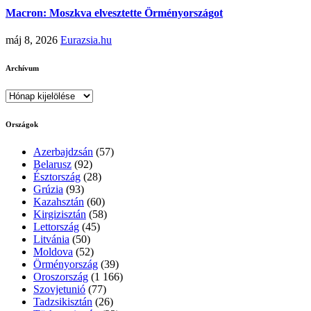
Macron: Moszkva elvesztette Örményországot
máj 8, 2026
Eurazsia.hu
Archívum
Archívum
Országok
Azerbajdzsán
(57)
Belarusz
(92)
Észtország
(28)
Grúzia
(93)
Kazahsztán
(60)
Kirgizisztán
(58)
Lettország
(45)
Litvánia
(50)
Moldova
(52)
Örményország
(39)
Oroszország
(1 166)
Szovjetunió
(77)
Tadzsikisztán
(26)