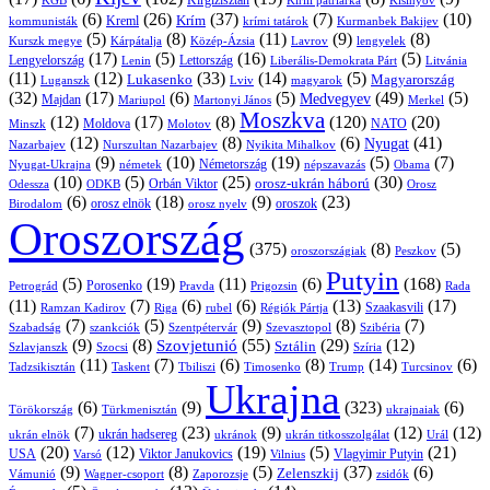
Kirgizisztán
KGB
Kirill pátriárka
Kisinyov
(6)
(26)
(37)
(7)
(10)
Krím
Kreml
kommunisták
krími tatárok
Kurmanbek Bakijev
(5)
(8)
(11)
(9)
(8)
Kárpátalja
Közép-Ázsia
Lavrov
lengyelek
Kurszk megye
(17)
(5)
(16)
(5)
Lengyelország
Lettország
Litvánia
Lenin
Liberális-Demokrata Párt
(11)
(12)
(33)
(14)
(5)
Lukasenko
Magyarország
Luganszk
Lviv
magyarok
(32)
(17)
(6)
(5)
(49)
(5)
Medvegyev
Majdan
Mariupol
Martonyi János
Merkel
Moszkva
(12)
(17)
(8)
(120)
(20)
NATO
Minszk
Moldova
Molotov
(12)
(8)
(6)
(41)
Nyugat
Nazarbajev
Nurszultan Nazarbajev
Nyikita Mihalkov
(9)
(10)
(19)
(5)
(7)
Németország
Nyugat-Ukrajna
németek
Obama
népszavazás
(10)
(5)
(25)
(30)
Orbán Viktor
orosz-ukrán háború
Odessza
Orosz
ODKB
(6)
(18)
(9)
(23)
orosz elnök
oroszok
Birodalom
orosz nyelv
Oroszország
(375)
(8)
(5)
oroszországiak
Peszkov
Putyin
(5)
(19)
(11)
(6)
(168)
Porosenko
Pravda
Prigozsin
Rada
Petrográd
(11)
(7)
(6)
(6)
(13)
(17)
Ramzan Kadirov
Riga
rubel
Régiók Pártja
Szaakasvili
(7)
(5)
(9)
(8)
(7)
Szabadság
Szentpétervár
Szevasztopol
Szibéria
szankciók
(9)
(8)
(55)
(29)
(12)
Szovjetunió
Sztálin
Szlavjanszk
Szocsi
Szíria
(11)
(7)
(6)
(8)
(14)
(6)
Tadzsikisztán
Taskent
Tbiliszi
Timosenko
Trump
Turcsinov
Ukrajna
(6)
(9)
(323)
(6)
Törökország
Türkmenisztán
ukrajnaiak
(7)
(23)
(9)
(12)
(12)
ukrán hadsereg
ukrán elnök
ukránok
ukrán titkosszolgálat
Urál
(20)
(12)
(19)
(5)
(21)
USA
Viktor Janukovics
Vlagyimir Putyin
Varsó
Vilnius
(9)
(8)
(5)
(37)
(6)
Zelenszkij
Vámunió
Wagner-csoport
zsidók
Zaporozsje