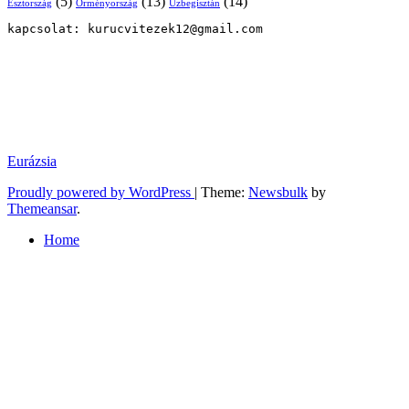
(5)
(13)
(14)
Örményország
Üzbegisztán
Észtország
kapcsolat: kurucvitezek12@gmail.com
Eurázsia
Proudly powered by WordPress
|
Theme:
Newsbulk
by
Themeansar
.
Home