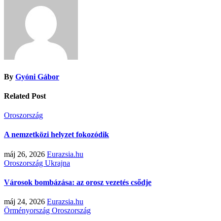
By
Gyóni Gábor
Related Post
Oroszország
A nemzetközi helyzet fokozódik
máj 26, 2026
Eurazsia.hu
Oroszország
Ukrajna
Városok bombázása: az orosz vezetés csődje
máj 24, 2026
Eurazsia.hu
Örményország
Oroszország