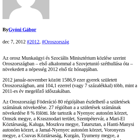
By
Gyóni Gábor
dec 7, 2012
#2012
,
#Oroszország
Az orosz Munkaügyi és Szociális Minisztérium közlése szerint
Oroszországban – első alkalommal a Szovjetunió széthullása óta –
növekedett a népesség 2012 első tíz hónapjában.
2012 január-november között 1586,9 ezer gyerek született
Oroszországban, ami 104,1 ezerrel (vagy 7 százalékkal) több, mint a
2011-es év megelőző időszakában.
Az Oroszországi Föderáció 80 régiójában észlelhető a születések
számának növekedése. 27 régióban a a születések számának
növekedése 8 % fölötti. Ide tartozik a Nyenyec autonóm körzet,
Omszk megye, a Krasznodari terület, Szentpétervár, a Mari-El
Köztársaság, Kaluga, Moszkva megye, Tatarsztan, a Hanti-Manysi
autonóm körzet, a Jamal-Nyenyec autonóm körzet, Voronyezs
megye, a Csuvas Köztársaság, Kurgán, Tyumeny megye, a