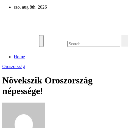
Skip
szo. aug 8th, 2026
to
content
Eurázsia
Home
Oroszország
Növekszik Oroszország
népessége!