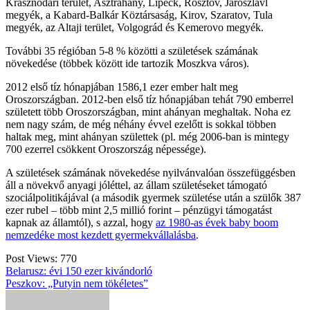
Krasznodari terület, Asztrahány, Lipeck, Rosztov, Jaroszlavl
megyék, a Kabard-Balkár Köztársaság, Kirov, Szaratov, Tula
megyék, az Altaji terület, Volgográd és Kemerovo megyék.
További 35 régióban 5-8 % közötti a születések számának
növekedése (többek között ide tartozik Moszkva város).
2012 első tíz hónapjában 1586,1 ezer ember halt meg
Oroszországban. 2012-ben első tíz hónapjában tehát 790 emberrel
született több Oroszországban, mint ahányan meghaltak. Noha ez
nem nagy szám, de még néhány évvel ezelőtt is sokkal többen
haltak meg, mint ahányan születtek (pl. még 2006-ban is mintegy
700 ezerrel csökkent Oroszország népessége).
A születések számának növekedése nyilvánvalóan összefüggésben
áll a növekvő anyagi jóléttel, az állam születéseket támogató
szociálpolitikájával (a második gyermek születése után a szülők 387
ezer rubel – több mint 2,5 millió forint – pénzügyi támogatást
kapnak az államtól), s azzal, hogy
az 1980-as évek baby boom
nemzedéke most kezdett gyermekvállalásba
.
Post Views:
770
Bejegyzés
Belarusz: évi 150 ezer kivándorló
Peszkov: „Putyin nem tökéletes”
navigáció