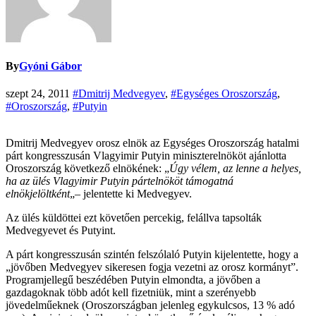
By
Gyóni Gábor
szept 24, 2011
#Dmitrij Medvegyev
,
#Egységes Oroszország
,
#Oroszország
,
#Putyin
Dmitrij Medvegyev orosz elnök az Egységes Oroszország hatalmi
párt kongresszusán Vlagyimir Putyin miniszterelnököt ajánlotta
Oroszország következő elnökének: „
Úgy vélem, az lenne a helyes,
ha az ülés Vlagyimir Putyin pártelnököt támogatná
elnökjelöltként
„– jelentette ki Medvegyev.
Az ülés küldöttei ezt követően percekig, felállva tapsolták
Medvegyevet és Putyint.
A párt kongresszusán szintén felszólaló Putyin kijelentette, hogy a
„jövőben Medvegyev sikeresen fogja vezetni az orosz kormányt”.
Programjellegű beszédében Putyin elmondta, a jövőben a
gazdagoknak több adót kell fizetniük, mint a szerényebb
jövedelműeknek (Oroszországban jelenleg egykulcsos, 13 % adó