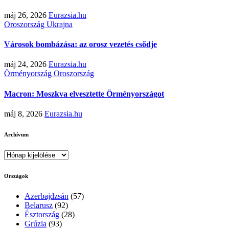
máj 26, 2026
Eurazsia.hu
Oroszország
Ukrajna
Városok bombázása: az orosz vezetés csődje
máj 24, 2026
Eurazsia.hu
Örményország
Oroszország
Macron: Moszkva elvesztette Örményországot
máj 8, 2026
Eurazsia.hu
Archívum
Archívum
Országok
Azerbajdzsán
(57)
Belarusz
(92)
Észtország
(28)
Grúzia
(93)