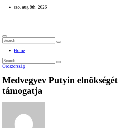
Skip
szo. aug 8th, 2026
to
content
Eurázsia
Home
Oroszország
Medvegyev Putyin elnökségét
támogatja