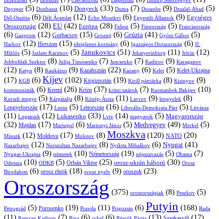
Brüsszel
Csecsenföld
Dagesztán
Dmitrij Medvegyev
Brzezinski
(5)
(10)
(33)
(7)
(9)
(5)
Donyeck
Donbassz
Duma
Dusanbe
Dnyeper
Dzsalal-Abad
(6)
(12)
(6)
(9)
Egységes
Dél-Oszétia
Déli Áramlat
Echo Moszkvi
Egyesült Államok
(28)
(42)
(28)
(5)
(5)
EU
Oroszország
Európa
Franciaország
Fidesz
Finnország
(6)
(12)
(15)
(6)
(41)
(5)
Grúzia
Gazprom
Gorbacsov
Groznij
Gyóni Gábor
(12)
(15)
(6)
(6)
Harkov
Herszon
ideiglenes kormány
Igazságos Oroszország
II.
(5)
(5)
(51)
(11)
(12)
Janukovics
Jekatyerinburg
Jelcin
Miklós
Iszlam Karimov
(8)
(7)
(7)
(9)
Jobboldali Szektor
Julija Timosenko
Juscsenko
Kadirov
Karaganov
(12)
(8)
(9)
(22)
(6)
(5)
Kazahsztán
Katyn
Kaukázus
Kazany
Kelet-Ukrajna
Kelet
Kijev
(17)
(6)
(102)
(19)
(8)
(9)
Kirgizisztán
KGB
Kirill pátriárka
Kisinyov
(6)
(26)
(37)
(7)
(10)
Krím
Kreml
kommunisták
krími tatárok
Kurmanbek Bakijev
(5)
(8)
(11)
(9)
(8)
Kárpátalja
Közép-Ázsia
Lavrov
lengyelek
Kurszk megye
(17)
(5)
(16)
(5)
Lengyelország
Lettország
Litvánia
Lenin
Liberális-Demokrata Párt
(11)
(12)
(33)
(14)
(5)
Lukasenko
Magyarország
Luganszk
Lviv
magyarok
(32)
(17)
(6)
(5)
(49)
(5)
Medvegyev
Majdan
Mariupol
Martonyi János
Merkel
Moszkva
(12)
(17)
(8)
(120)
(20)
NATO
Minszk
Moldova
Molotov
(12)
(8)
(6)
(41)
Nyugat
Nazarbajev
Nurszultan Nazarbajev
Nyikita Mihalkov
(9)
(10)
(19)
(5)
(7)
Németország
Nyugat-Ukrajna
németek
Obama
népszavazás
(10)
(5)
(25)
(30)
Orbán Viktor
orosz-ukrán háború
Odessza
Orosz
ODKB
(6)
(18)
(9)
(23)
orosz elnök
oroszok
Birodalom
orosz nyelv
Oroszország
(375)
(8)
(5)
oroszországiak
Peszkov
Putyin
(5)
(19)
(11)
(6)
(168)
Porosenko
Pravda
Prigozsin
Rada
Petrográd
(11)
(7)
(6)
(6)
(13)
(17)
Ramzan Kadirov
Riga
rubel
Régiók Pártja
Szaakasvili