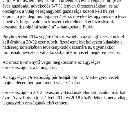
van). A miniszterelnök szerint a következő évek célja az, hogy az
éves gazdasági növekedés 6-7 % legyen Oroszországban, és az
országnak a világ öt legnagyobb gazdasága között kell helyet
kapnia, a jelenlegi mintegy évi 4 %-os növekedés ugyanis nem teszi
lehetővé, hogy „valóban korszerű életfeltételeket biztosítsunk
országaink polgárai számára” – hangoztatta Putyin.
Putyin szerint 2014 végére Oroszországban az átlagfizetéseknek el
kell érniük a 30-32 ezer rubelt, fizetésemelést helyezett kilátásba a
hadsereg kötelékében tevékenykedők számára is, ugyanakkor
fontosnak nevezte a vállalkozásbarát környezet megteremtését is.
Az orosz kormányfő végül megköszönte az Egységes
Oroszországnak a támogatást.
Az Egységes Oroszország pártlistáját Dmitrij Medvegyev vezeti
majd a decemberi parlamenti választásokon.
Oroszországban 2012 tavaszán választanak elnököt, ezúttal már hat
évre. Azaz Putyin jó eséllyel 2012 és 2018 között lehet ismét a világ
legnagyobb országának első embere.