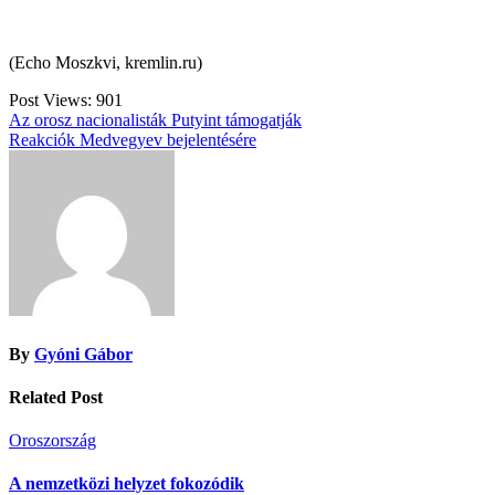
(Echo Moszkvi, kremlin.ru)
Post Views:
901
Bejegyzés
Az orosz nacionalisták Putyint támogatják
Reakciók Medvegyev bejelentésére
navigáció
By
Gyóni Gábor
Related Post
Oroszország
A nemzetközi helyzet fokozódik