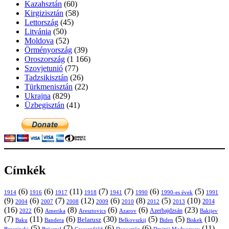
Kazahsztán
(60)
Kirgizisztán
(58)
Lettország
(45)
Litvánia
(50)
Moldova
(52)
Örményország
(39)
Oroszország
(1 166)
Szovjetunió
(77)
Tadzsikisztán
(26)
Türkmenisztán
(22)
Ukrajna
(829)
Üzbegisztán
(41)
Címkék
(6)
(6)
(11)
(7)
(7)
(6)
(5)
1914
1916
1917
1918
1941
1990
1991
1990-es évek
(9)
(6)
(7)
(12)
(6)
(8)
(5)
(10)
2004
2007
2008
2009
2010
2013
2014
2012
(16)
(6)
(8)
(6)
(6)
(23)
Azerbajdzsán
2022
Amerika
Aresztovics
Azarov
Bakijev
(7)
(11)
(6)
(30)
(5)
(5)
(10)
Belarusz
Baku
Bandera
Biskek
Belkovszkij
Biden
(5)
(7)
(6)
(6)
(11)