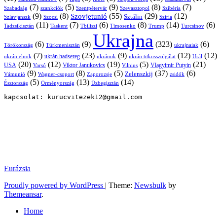
(7)
(5)
(9)
(8)
(7)
Szabadság
Szentpétervár
Szevasztopol
Szibéria
szankciók
(9)
(8)
(55)
(29)
(12)
Szovjetunió
Sztálin
Szlavjanszk
Szocsi
Szíria
(11)
(7)
(6)
(8)
(14)
(6)
Tadzsikisztán
Taskent
Tbiliszi
Timosenko
Trump
Turcsinov
Ukrajna
(6)
(9)
(323)
(6)
Törökország
Türkmenisztán
ukrajnaiak
(7)
(23)
(9)
(12)
(12)
ukrán hadsereg
ukrán elnök
ukránok
ukrán titkosszolgálat
Urál
(20)
(12)
(19)
(5)
(21)
USA
Viktor Janukovics
Vlagyimir Putyin
Varsó
Vilnius
(9)
(8)
(5)
(37)
(6)
Zelenszkij
Vámunió
Wagner-csoport
zsidók
Zaporozsje
(5)
(13)
(14)
Örményország
Üzbegisztán
Észtország
kapcsolat: kurucvitezek12@gmail.com
Eurázsia
Proudly powered by WordPress
|
Theme:
Newsbulk
by
Themeansar
.
Home