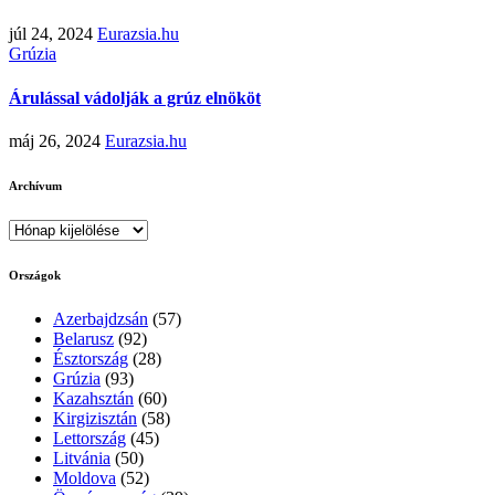
júl 24, 2024
Eurazsia.hu
Grúzia
Árulással vádolják a grúz elnököt
máj 26, 2024
Eurazsia.hu
Archívum
Archívum
Országok
Azerbajdzsán
(57)
Belarusz
(92)
Észtország
(28)
Grúzia
(93)
Kazahsztán
(60)
Kirgizisztán
(58)
Lettország
(45)
Litvánia
(50)
Moldova
(52)