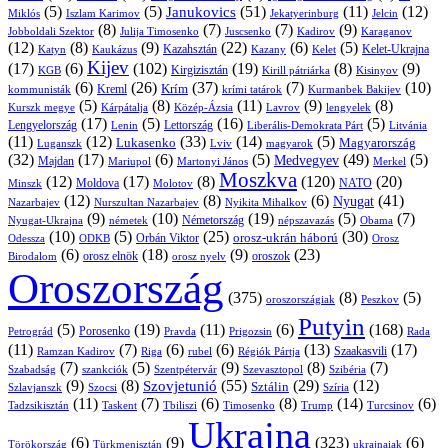
(5)
(5)
(51)
(11)
(12)
Janukovics
Jekatyerinburg
Jelcin
Miklós
Iszlam Karimov
(8)
(7)
(7)
(9)
Jobboldali Szektor
Julija Timosenko
Juscsenko
Kadirov
Karaganov
(12)
(8)
(9)
(22)
(6)
(5)
Kazahsztán
Katyn
Kaukázus
Kazany
Kelet-Ukrajna
Kelet
Kijev
(17)
(6)
(102)
(19)
(8)
(9)
Kirgizisztán
KGB
Kirill pátriárka
Kisinyov
(6)
(26)
(37)
(7)
(10)
Krím
Kreml
kommunisták
krími tatárok
Kurmanbek Bakijev
(5)
(8)
(11)
(9)
(8)
Kárpátalja
Közép-Ázsia
Lavrov
lengyelek
Kurszk megye
(17)
(5)
(16)
(5)
Lengyelország
Lettország
Litvánia
Lenin
Liberális-Demokrata Párt
(11)
(12)
(33)
(14)
(5)
Lukasenko
Magyarország
Luganszk
Lviv
magyarok
(32)
(17)
(6)
(5)
(49)
(5)
Medvegyev
Majdan
Mariupol
Martonyi János
Merkel
Moszkva
(12)
(17)
(8)
(120)
(20)
NATO
Minszk
Moldova
Molotov
(12)
(8)
(6)
(41)
Nyugat
Nazarbajev
Nurszultan Nazarbajev
Nyikita Mihalkov
(9)
(10)
(19)
(5)
(7)
Németország
Nyugat-Ukrajna
németek
Obama
népszavazás
(10)
(5)
(25)
(30)
Orbán Viktor
orosz-ukrán háború
Odessza
Orosz
ODKB
(6)
(18)
(9)
(23)
orosz elnök
oroszok
Birodalom
orosz nyelv
Oroszország
(375)
(8)
(5)
oroszországiak
Peszkov
Putyin
(5)
(19)
(11)
(6)
(168)
Porosenko
Pravda
Prigozsin
Rada
Petrográd
(11)
(7)
(6)
(6)
(13)
(17)
Ramzan Kadirov
Riga
rubel
Régiók Pártja
Szaakasvili
(7)
(5)
(9)
(8)
(7)
Szabadság
Szentpétervár
Szevasztopol
Szibéria
szankciók
(9)
(8)
(55)
(29)
(12)
Szovjetunió
Sztálin
Szlavjanszk
Szocsi
Szíria
(11)
(7)
(6)
(8)
(14)
(6)
Tadzsikisztán
Taskent
Tbiliszi
Timosenko
Trump
Turcsinov
Ukrajna
(6)
(9)
(323)
(6)
Törökország
Türkmenisztán
ukrajnaiak