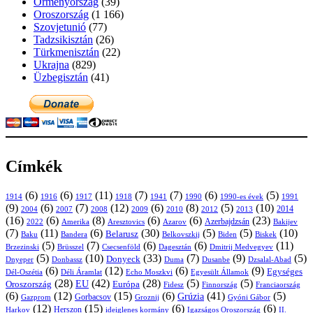
Örményország
(39)
Oroszország
(1 166)
Szovjetunió
(77)
Tadzsikisztán
(26)
Türkmenisztán
(22)
Ukrajna
(829)
Üzbegisztán
(41)
Címkék
(6)
(6)
(11)
(7)
(7)
(6)
(5)
1914
1916
1917
1918
1941
1990
1991
1990-es évek
(9)
(6)
(7)
(12)
(6)
(8)
(5)
(10)
2004
2007
2008
2009
2010
2013
2014
2012
(16)
(6)
(8)
(6)
(6)
(23)
Azerbajdzsán
2022
Amerika
Aresztovics
Azarov
Bakijev
(7)
(11)
(6)
(30)
(5)
(5)
(10)
Belarusz
Baku
Bandera
Biskek
Belkovszkij
Biden
(5)
(7)
(6)
(6)
(11)
Brüsszel
Csecsenföld
Dagesztán
Dmitrij Medvegyev
Brzezinski
(5)
(10)
(33)
(7)
(9)
(5)
Donyeck
Donbassz
Duma
Dusanbe
Dnyeper
Dzsalal-Abad
(6)
(12)
(6)
(9)
Egységes
Dél-Oszétia
Déli Áramlat
Echo Moszkvi
Egyesült Államok
(28)
(42)
(28)
(5)
(5)
EU
Oroszország
Európa
Franciaország
Fidesz
Finnország
(6)
(12)
(15)
(6)
(41)
(5)
Grúzia
Gazprom
Gorbacsov
Groznij
Gyóni Gábor
(12)
(15)
(6)
(6)
Harkov
Herszon
ideiglenes kormány
Igazságos Oroszország
II.