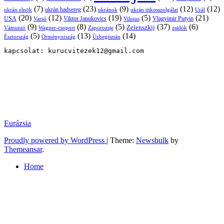
(7)
(23)
(9)
(12)
(12)
ukrán hadsereg
ukrán elnök
ukránok
ukrán titkosszolgálat
Urál
(20)
(12)
(19)
(5)
(21)
USA
Viktor Janukovics
Vlagyimir Putyin
Varsó
Vilnius
(9)
(8)
(5)
(37)
(6)
Zelenszkij
Vámunió
Wagner-csoport
zsidók
Zaporozsje
(5)
(13)
(14)
Örményország
Üzbegisztán
Észtország
kapcsolat: kurucvitezek12@gmail.com
Eurázsia
Proudly powered by WordPress
|
Theme:
Newsbulk
by
Themeansar
.
Home