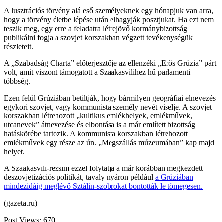
A lusztrációs törvény alá eső személyeknek egy hónapjuk van arra,
hogy a törvény életbe lépése után elhagyják posztjukat. Ha ezt nem
teszik meg, egy erre a feladatra létrejövő kormánybizottság
publikálni fogja a szovjet korszakban végzett tevékenységük
részleteit.
A „Szabadság Charta” előterjesztője az ellenzéki „Erős Grúzia” párt
volt, amit viszont támogatott a Szaakasvilihez hű parlamenti
többség.
Ezen felül Grúziában betiltják, hogy bármilyen geográfiai elnevezés
egykori szovjet, vagy kommunista személy nevét viselje. A szovjet
korszakban létrehozott „kultikus emlékhelyek, emlékművek,
utcanevek” átnevezése és elbontása is a már említett bizottság
hatáskörébe tartozik. A kommunista korszakban létrehozott
emlékművek egy része az ún. „Megszállás múzeumában” kap majd
helyet.
A Szaakasvili-rezsim ezzel folytatja a már korábban megkezdett
deszovjetizációs politikát, tavaly nyáron például
a Grúziában
mindezidáig meglévő Sztálin-szobrokat bontották le tömegesen.
(gazeta.ru)
Post Views:
670