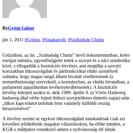
By
Gyóni Gábor
jún 1, 2011
#Grúzia
,
#Szaakasvili
,
#Szabadság Charta
Grúziában, az ún. „Szabadság Charta” nevű dokumentumban, kelet-
európai mintára, egyenlőségjelet tettek a szovjet és a náci szimbolika
közé, s elfogadták a lusztrációs törvényt, ami megtiltja a szovjet
korszakban titkosszolgálati és pártfunkciókat ellátó személyek
számára, hogy magas rangú állami hivatalt viselhessenek (a
nemzetbiztonsági szerveknél, a kormányban, az elnöki hivatalban, a
parlamenti apparátusban tevékenykedhessenek). A lusztrációs
törvény kiterjed azokra is, akik 1989. április 9. (a Vörös Hadsereg
hadsereg által vérbe fojtott tbiliszi szovjetellenes tüntetés napja) után
„titkos kapcsolatot tartottak fenn valamely külföldi ország
hírszerzésével”
A törvény szerint az egykori titkosszolgálati munkatársak csak azt
követően jelöltethetik magukat választásokon, ha előtte minden, a
KGB-s múltjukra vonatkozó adatot a nyilvánosság elé tártak.