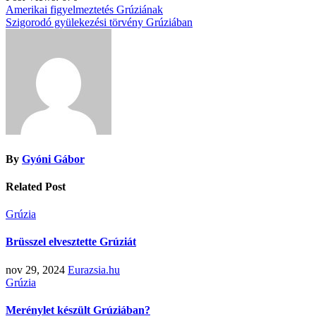
Bejegyzés
Amerikai figyelmeztetés Grúziának
Szigorodó gyülekezési törvény Grúziában
navigáció
By
Gyóni Gábor
Related Post
Grúzia
Brüsszel elvesztette Grúziát
nov 29, 2024
Eurazsia.hu
Grúzia
Merénylet készült Grúziában?