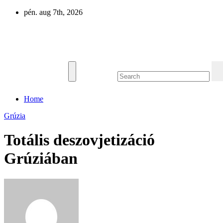
Skip
pén. aug 7th, 2026
to
content
Eurázsia
Home
Grúzia
Totális deszovjetizáció
Grúziában