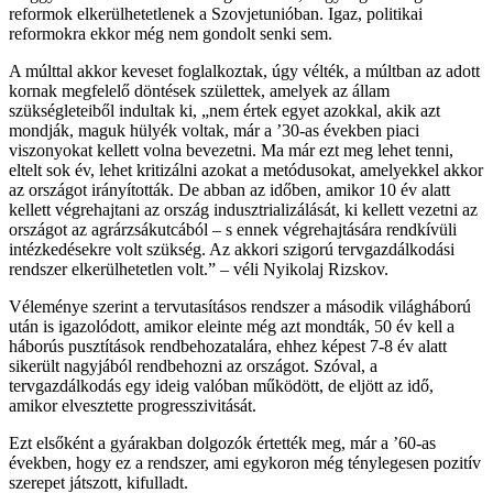
reformok elkerülhetetlenek a Szovjetunióban. Igaz, politikai
reformokra ekkor még nem gondolt senki sem.
A múlttal akkor keveset foglalkoztak, úgy vélték, a múltban az adott
kornak megfelelő döntések születtek, amelyek az állam
szükségleteiből indultak ki, „nem értek egyet azokkal, akik azt
mondják, maguk hülyék voltak, már a ’30-as években piaci
viszonyokat kellett volna bevezetni. Ma már ezt meg lehet tenni,
eltelt sok év, lehet kritizálni azokat a metódusokat, amelyekkel akkor
az országot irányították. De abban az időben, amikor 10 év alatt
kellett végrehajtani az ország indusztrializálását, ki kellett vezetni az
országot az agrárzsákutcából – s ennek végrehajtására rendkívüli
intézkedésekre volt szükség. Az akkori szigorú tervgazdálkodási
rendszer elkerülhetetlen volt.” – véli Nyikolaj Rizskov.
Véleménye szerint a tervutasításos rendszer a második világháború
után is igazolódott, amikor eleinte még azt mondták, 50 év kell a
háborús pusztítások rendbehozatalára, ehhez képest 7-8 év alatt
sikerült nagyjából rendbehozni az országot. Szóval, a
tervgazdálkodás egy ideig valóban működött, de eljött az idő,
amikor elvesztette progresszivitását.
Ezt elsőként a gyárakban dolgozók értették meg, már a ’60-as
években, hogy ez a rendszer, ami egykoron még ténylegesen pozitív
szerepet játszott, kifulladt.