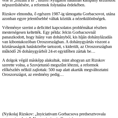
vele is „elszállt a ló”, hiszen Nyugaton hatalmas kampány kezdődött
népszerűsítésére, a reformok folytatása érdekében.
Rizskov elmondta, ő egészen 1987-ig támogatta Gorbacsovot, utána
azonban egyre jelentősebbé váltak köztük a nézetkülönbségek.
Véleménye szerint a deficittel kapcsolatos problémákat részben
mesterségesen keltették. Egy példa: Jelcin Gorbacsovnál
panaszkodott, hogy hiány van dohányból, kis híján dohánylázadás
van kibontakozóban Oroszországban. A dohánygyártás viszont a
köztársaságok hatáskörébe tartozott, s kiderült, az Oroszországban
működő 26 dohánygyárból 24-et egyidőben zártak be…
A dolgok végül másképp alakultak, mint ahogyan azt Rizskov
szerette volna, a Szovjetunió megszűnt létezni, a reformok
előkészítés nélkül zajlottak: 500 nap alatt akarták megváltoztatni
Oroszországot, az eredmény pedig…
(Nyikolaj Rizskov: „Inyiciativam Gorbacsova predsesztvovala