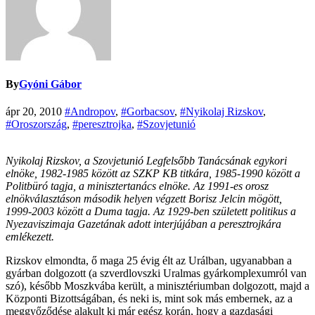
By
Gyóni Gábor
ápr 20, 2010
#Andropov
,
#Gorbacsov
,
#Nyikolaj Rizskov
,
#Oroszország
,
#peresztrojka
,
#Szovjetunió
Nyikolaj Rizskov, a Szovjetunió Legfelsőbb Tanácsának egykori
elnöke, 1982-1985 között az SZKP KB titkára, 1985-1990 között a
Politbüró tagja, a minisztertanács elnöke. Az 1991-es orosz
elnökválasztáson második helyen végzett Borisz Jelcin mögött,
1999-2003 között a Duma tagja. Az 1929-ben született politikus a
Nyezaviszimaja Gazetának adott interjújában a peresztrojkára
emlékezett.
Rizskov elmondta, ő maga 25 évig élt az Urálban, ugyanabban a
gyárban dolgozott (a szverdlovszki Uralmas gyárkomplexumról van
szó), később Moszkvába került, a minisztériumban dolgozott, majd a
Központi Bizottságában, és neki is, mint sok más embernek, az a
meggyőződése alakult ki már egész korán, hogy a gazdasági