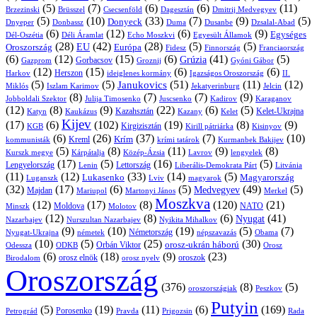
(5)
(7)
(6)
(6)
(11)
Brüsszel
Csecsenföld
Dagesztán
Dmitrij Medvegyev
Brzezinski
(5)
(10)
(33)
(7)
(9)
(5)
Donyeck
Donbassz
Duma
Dusanbe
Dnyeper
Dzsalal-Abad
(6)
(12)
(6)
(9)
Egységes
Dél-Oszétia
Déli Áramlat
Echo Moszkvi
Egyesült Államok
(28)
(42)
(28)
(5)
(5)
EU
Oroszország
Európa
Franciaország
Fidesz
Finnország
(6)
(12)
(15)
(6)
(41)
(5)
Grúzia
Gazprom
Gorbacsov
Groznij
Gyóni Gábor
(12)
(15)
(6)
(6)
Harkov
Herszon
ideiglenes kormány
Igazságos Oroszország
II.
(5)
(5)
(51)
(11)
(12)
Janukovics
Jekatyerinburg
Jelcin
Miklós
Iszlam Karimov
(8)
(7)
(7)
(9)
Jobboldali Szektor
Julija Timosenko
Juscsenko
Kadirov
Karaganov
(12)
(8)
(9)
(22)
(6)
(5)
Kazahsztán
Katyn
Kaukázus
Kazany
Kelet-Ukrajna
Kelet
Kijev
(17)
(6)
(102)
(19)
(8)
(9)
Kirgizisztán
KGB
Kirill pátriárka
Kisinyov
(6)
(26)
(37)
(7)
(10)
Krím
Kreml
kommunisták
krími tatárok
Kurmanbek Bakijev
(5)
(8)
(11)
(9)
(8)
Kárpátalja
Közép-Ázsia
Lavrov
lengyelek
Kurszk megye
(17)
(5)
(16)
(5)
Lengyelország
Lettország
Litvánia
Lenin
Liberális-Demokrata Párt
(11)
(12)
(33)
(14)
(5)
Lukasenko
Magyarország
Luganszk
Lviv
magyarok
(32)
(17)
(6)
(5)
(49)
(5)
Medvegyev
Majdan
Mariupol
Martonyi János
Merkel
Moszkva
(12)
(17)
(8)
(120)
(21)
NATO
Minszk
Moldova
Molotov
(12)
(8)
(6)
(41)
Nyugat
Nazarbajev
Nurszultan Nazarbajev
Nyikita Mihalkov
(9)
(10)
(19)
(5)
(7)
Németország
Nyugat-Ukrajna
németek
Obama
népszavazás
(10)
(5)
(25)
(30)
Orbán Viktor
orosz-ukrán háború
Odessza
Orosz
ODKB
(6)
(18)
(9)
(23)
oroszok
Birodalom
orosz elnök
orosz nyelv
Oroszország
(376)
(8)
(5)
oroszországiak
Peszkov
Putyin
(5)
(19)
(11)
(6)
(169)
Porosenko
Pravda
Prigozsin
Rada
Petrográd