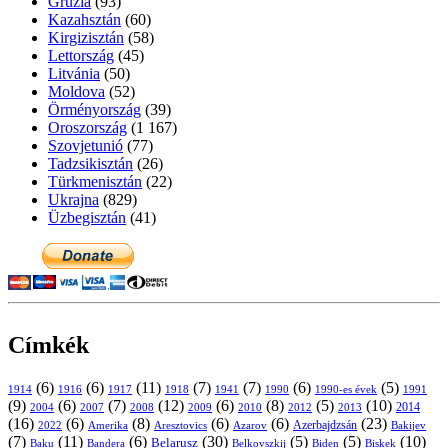
Grúzia
(93)
Kazahsztán
(60)
Kirgizisztán
(58)
Lettország
(45)
Litvánia
(50)
Moldova
(52)
Örményország
(39)
Oroszország
(1 167)
Szovjetunió
(77)
Tadzsikisztán
(26)
Türkmenisztán
(22)
Ukrajna
(829)
Üzbegisztán
(41)
Címkék
(6)
(6)
(11)
(7)
(7)
(6)
(5)
1914
1916
1917
1918
1941
1990
1991
1990-es évek
(9)
(6)
(7)
(12)
(6)
(8)
(5)
(10)
2004
2007
2008
2009
2010
2013
2014
2012
(16)
(6)
(8)
(6)
(6)
(23)
Azerbajdzsán
2022
Amerika
Aresztovics
Azarov
Bakijev
(7)
(11)
(6)
(30)
(5)
(5)
(10)
Belarusz
Baku
Bandera
Biskek
Belkovszkij
Biden