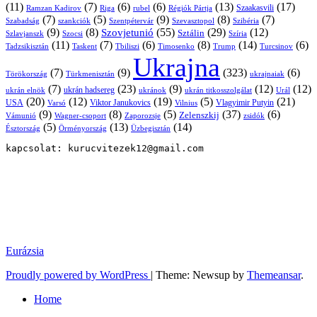
(11)
(7)
(6)
(6)
(13)
(17)
Ramzan Kadirov
Riga
rubel
Régiók Pártja
Szaakasvili
(7)
(5)
(9)
(8)
(7)
Szabadság
Szentpétervár
Szevasztopol
Szibéria
szankciók
(9)
(8)
(55)
(29)
(12)
Szovjetunió
Sztálin
Szlavjanszk
Szocsi
Szíria
(11)
(7)
(6)
(8)
(14)
(6)
Tadzsikisztán
Taskent
Tbiliszi
Timosenko
Trump
Turcsinov
Ukrajna
(7)
(9)
(323)
(6)
Törökország
Türkmenisztán
ukrajnaiak
(7)
(23)
(9)
(12)
(12)
ukrán hadsereg
ukrán elnök
ukránok
ukrán titkosszolgálat
Urál
(20)
(12)
(19)
(5)
(21)
USA
Viktor Janukovics
Vlagyimir Putyin
Varsó
Vilnius
(9)
(8)
(5)
(37)
(6)
Zelenszkij
Vámunió
Wagner-csoport
zsidók
Zaporozsje
(5)
(13)
(14)
Örményország
Üzbegisztán
Észtország
kapcsolat: kurucvitezek12@gmail.com
Eurázsia
Proudly powered by WordPress
|
Theme: Newsup by
Themeansar
.
Home