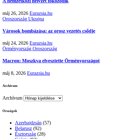
A nemzetközi helyzet fokozódik
máj 26, 2026
Eurazsia.hu
Oroszország
Ukrajna
Városok bombázása: az orosz vezetés csődje
máj 24, 2026
Eurazsia.hu
Örményország
Oroszország
Macron: Moszkva elvesztette Örményországot
máj 8, 2026
Eurazsia.hu
Archívum
Archívum
Országok
Azerbajdzsán
(57)
Belarusz
(92)
Észtország
(28)