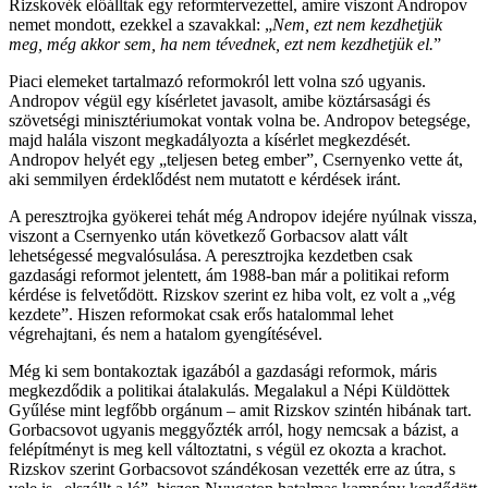
Rizskovék előálltak egy reformtervezettel, amire viszont Andropov
nemet mondott, ezekkel a szavakkal: „
Nem, ezt nem kezdhetjük
meg, még akkor sem, ha nem tévednek, ezt nem kezdhetjük el.
”
Piaci elemeket tartalmazó reformokról lett volna szó ugyanis.
Andropov végül egy kísérletet javasolt, amibe köztársasági és
szövetségi minisztériumokat vontak volna be. Andropov betegsége,
majd halála viszont megkadályozta a kísérlet megkezdését.
Andropov helyét egy „teljesen beteg ember”, Csernyenko vette át,
aki semmilyen érdeklődést nem mutatott e kérdések iránt.
A peresztrojka gyökerei tehát még Andropov idejére nyúlnak vissza,
viszont a Csernyenko után következő Gorbacsov alatt vált
lehetségessé megvalósulása. A peresztrojka kezdetben csak
gazdasági reformot jelentett, ám 1988-ban már a politikai reform
kérdése is felvetődött. Rizskov szerint ez hiba volt, ez volt a „vég
kezdete”. Hiszen reformokat csak erős hatalommal lehet
végrehajtani, és nem a hatalom gyengítésével.
Még ki sem bontakoztak igazából a gazdasági reformok, máris
megkezdődik a politikai átalakulás. Megalakul a Népi Küldöttek
Gyűlése mint legfőbb orgánum – amit Rizskov szintén hibának tart.
Gorbacsovot ugyanis meggyőzték arról, hogy nemcsak a bázist, a
felépítményt is meg kell változtatni, s végül ez okozta a krachot.
Rizskov szerint Gorbacsovot szándékosan vezették erre az útra, s