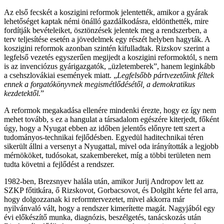
Az első fecskét a koszigini reformok jelentették, amikor a gyárak
lehetőséget kaptak némi önálló gazdálkodásra, eldönthették, mire
fordítják bevételeiket, ösztönzések jelentek meg a rendszerben, a
terv teljesítése esetén a jövedelmek egy részét helyben hagyták. A
koszigini reformok azonban szintén kifulladtak. Rizskov szerint a
legfelső vezetés egyszerűen megijedt a koszigini reformoktól, s nem
is az invenciózus gyárigazgatók, „üzletemberek”, hanem leginkább
a csehszlovákiai események miatt. „
Legfelsőbb pártvezetőink féltek
ennek a forgatókönyvnek megismétlődésétől, a demokratikus
kezdetektől.
”
A reformok megakadása ellenére mindenki érezte, hogy ez így nem
mehet tovább, s ez a hangulat a társadalom egészére kiterjedt, főként
úgy, hogy a Nyugat ebben az időben jelentős előnyre tett szert a
tudományos-technikai fejlődésben. Egyedül haditechnikai téren
sikerült állni a versenyt a Nyugattal, mivel oda irányították a legjobb
mérnököket, tudósokat, szakembereket, míg a többi területen nem
tudta követni a fejlődést a rendszer.
1982-ben, Brezsnyev halála után, amikor Jurij Andropov lett az
SZKP főtitkára, ő Rizskovot, Gorbacsovot, és Dolgiht kérte fel arra,
hogy dolgozzanak ki reformtervezetet, mivel akkorra már
nyilvánvaló vált, hogy a rendszer kimerítette magát. Nagyjából egy
évi előkészítő munka, diagnózis, beszélgetés, tanácskozás után