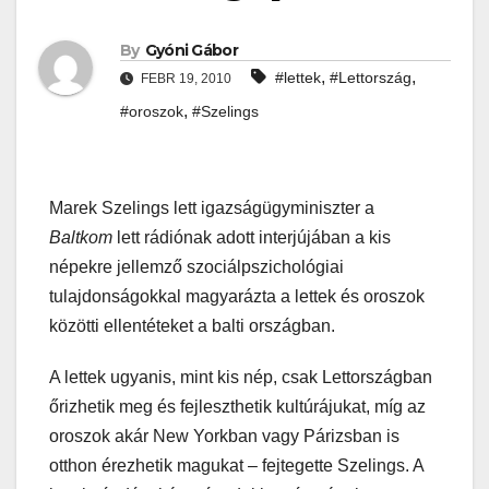
By
Gyóni Gábor
,
,
#lettek
#Lettország
FEBR 19, 2010
,
#oroszok
#Szelings
Marek Szelings lett igazságügyminiszter a
Baltkom
lett rádiónak adott interjújában a kis
népekre jellemző szociálpszichológiai
tulajdonságokkal magyarázta a lettek és oroszok
közötti ellentéteket a balti országban.
A lettek ugyanis, mint kis nép, csak Lettországban
őrizhetik meg és fejleszthetik kultúrájukat, míg az
oroszok akár New Yorkban vagy Párizsban is
otthon érezhetik magukat – fejtegette Szelings. A