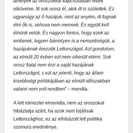
amelyek az oroszokkal kapcsolatban lettek
elkövetve. Itt sok orosz él, akik itt is születtek. Ez
ugyanúgy az ő hazájuk, mint az enyém, itt fognak
élni ők is, sehova nem mennek. És együtt kell
élnünk velük. És nagyon fontos, hogy ezek az
emberek, legyen bármilyen is a nemzetiségük, a
hazájuknak érezzék Lettországot. Azt gondolom,
az elmúlt 20 évben ezt nem sikerült elérni. Sok
orosz fiatal nem érzi a saját hazájának
Lettországot, s ezt az jelenti, hogy az állam
kisebbségi politikájában az elmúlt időszakban
valami nem volt rendben
” – mondta.
A lett miniszter elmondta, nem az oroszokat
hibáztatja azért, ha azok nem lojálisak
Lettországhoz, ez az elhibázott lett politika
szomorú eredménye.