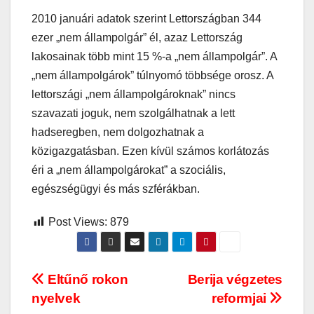
2010 januári adatok szerint Lettországban 344
ezer „nem állampolgár” él, azaz Lettország
lakosainak több mint 15 %-a „nem állampolgár”. A
„nem állampolgárok” túlnyomó többsége orosz. A
lettországi „nem állampolgároknak” nincs
szavazati joguk, nem szolgálhatnak a lett
hadseregben, nem dolgozhatnak a
közigazgatásban. Ezen kívül számos korlátozás
éri a „nem állampolgárokat” a szociális,
egészségügyi és más szférákban.
Post Views:
879
Bejegyzés
Eltűnő rokon
Berija végzetes
nyelvek
reformjai
navigáció