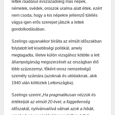
lettek ráadásul évszázadokig más népek,
németek, svédek, oroszok uralma alatt éltek, ezért
nem csoda, hogy a kis népekre jellemző túlélés
vágya igen erős szerepet játszik a lettek
gondolkodásában.
Szelings ugyanakkor bírálta az elmúlt időszakban
folytatott lett kisebbségi politikát, amely
megtagadta, illetve külön vizsgához kötötte a lett
állampolgárság megszerzését az országban élő
több százezernyi, főként orosz nemzetiségű
személy számára (azoknak és utódaiknak, akik
1940 után költöztek Lettországba).
Szelings szerint „
Ha pragmatikusan nézzük és
értékeljük az elmúlt 20 évet, a függetlenség
időszakát, nyilvánvalóvá válnak azok a hibák,