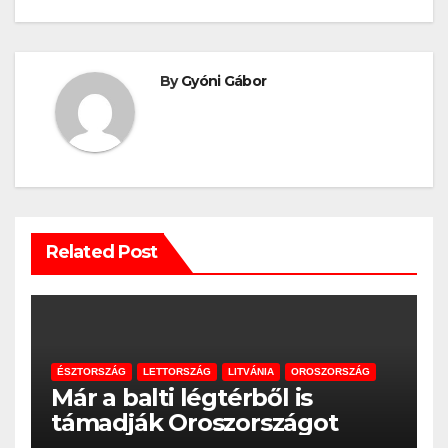
By
Gyóni Gábor
Related Post
ÉSZTORSZÁG
LETTORSZÁG
LITVÁNIA
OROSZORSZÁG
Már a balti légtérből is
támadják Oroszországot