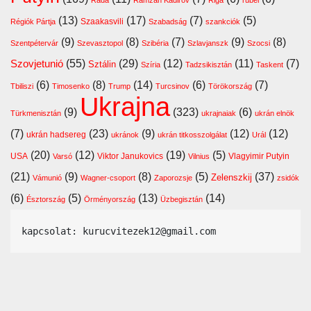
(13)
(17)
(7)
(5)
Szaakasvili
Régiók Pártja
Szabadság
szankciók
(9)
(8)
(7)
(9)
(8)
Szentpétervár
Szevasztopol
Szibéria
Szlavjanszk
Szocsi
Szovjetunió
(55)
(29)
(12)
(11)
(7)
Sztálin
Szíria
Tadzsikisztán
Taskent
(6)
(8)
(14)
(6)
(7)
Tbiliszi
Timosenko
Trump
Turcsinov
Törökország
Ukrajna
(9)
(323)
(6)
Türkmenisztán
ukrajnaiak
ukrán elnök
(7)
(23)
(9)
(12)
(12)
ukrán hadsereg
ukránok
ukrán titkosszolgálat
Urál
(20)
(12)
(19)
(5)
USA
Viktor Janukovics
Vlagyimir Putyin
Varsó
Vilnius
(21)
(9)
(8)
(5)
(37)
Zelenszkij
Vámunió
Wagner-csoport
Zaporozsje
zsidók
(6)
(5)
(13)
(14)
Észtország
Örményország
Üzbegisztán
kapcsolat: kurucvitezek12@gmail.com