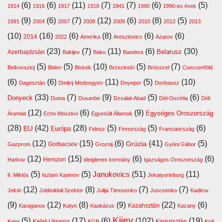
(6)
(6)
(11)
(7)
(7)
(6)
(5)
1914
1916
1917
1918
1941
1990
1990-es évek
(9)
(6)
(7)
(12)
(6)
(8)
(5)
1991
2004
2007
2008
2009
2010
2012
2013
(10)
(16)
(6)
(8)
(6)
(6)
2014
2022
Amerika
Aresztovics
Azarov
(23)
(7)
(11)
(6)
(30)
Belarusz
Azerbajdzsán
Bakijev
Baku
Bandera
(5)
(5)
(10)
(5)
(7)
Belkovszkij
Biden
Biskek
Brzezinski
Brüsszel
Csecsenföld
(6)
(6)
(11)
(5)
(10)
Dagesztán
Dmitrij Medvegyev
Dnyeper
Donbassz
(33)
(7)
(9)
(5)
(6)
Donyeck
Duma
Dusanbe
Dzsalal-Abad
Dél-Oszétia
Déli
(12)
(6)
(9)
Egységes Oroszország
Áramlat
Echo Moszkvi
Egyesült Államok
(28)
(42)
(28)
(5)
(5)
(6)
EU
Európa
Fidesz
Finnország
Franciaország
(12)
(15)
(6)
(41)
(5)
Grúzia
Gazprom
Gorbacsov
Groznij
Gyóni Gábor
(12)
(15)
(6)
(6)
Harkov
Herszon
ideiglenes kormány
Igazságos Oroszország
(5)
(5)
(51)
(11)
Janukovics
II. Miklós
Iszlam Karimov
Jekatyerinburg
(12)
(8)
(7)
(7)
Jelcin
Jobboldali Szektor
Julija Timosenko
Juscsenko
Kadirov
(9)
(12)
(8)
(9)
(22)
(6)
Kazahsztán
Karaganov
Katyn
Kaukázus
Kazany
Kijev
(5)
(17)
(6)
(102)
(19)
Kelet-Ukrajna
Kirgizisztán
Kelet
KGB
Kirill