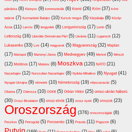
(8)
(9)
(6)
(26)
(37)
Krím
Kreml
pátriárka
Kisinyov
kommunisták
krími
(7)
(10)
(5)
(8)
tatárok
Kurmanbek Bakijev
Kurszk megye
Kárpátalja
Közép-
(11)
(9)
(8)
(17)
(5)
Lengyelország
Ázsia
Lavrov
lengyelek
Lenin
(16)
(5)
(11)
(12)
Lettország
Liberális-Demokrata Párt
Litvánia
Luganszk
(33)
(14)
(5)
(32)
Lukasenko
Magyarország
Majdan
Lviv
magyarok
(17)
(6)
(5)
(49)
(5)
Medvegyev
Mariupol
Martonyi János
Merkel
Minszk
Moszkva
(12)
(17)
(8)
(120)
(21)
Moldova
NATO
Molotov
(12)
(8)
(6)
(41)
Nyugat
Nazarbajev
Nurszultan Nazarbajev
Nyikita Mihalkov
(9)
(10)
(19)
(5)
Németország
Nyugat-Ukrajna
németek
népszavazás
(7)
(10)
(5)
(25)
orosz-ukrán háború
Orbán Viktor
Obama
Odessza
ODKB
(30)
(6)
(18)
(9)
(23)
orosz elnök
oroszok
Orosz Birodalom
orosz nyelv
Oroszország
(376)
(8)
oroszországiak
(5)
(5)
(19)
(11)
(6)
Porosenko
Peszkov
Petrográd
Pravda
Prigozsin
Putyin
(169)
(11)
(7)
(6)
(6)
Rada
Ramzan Kadirov
Riga
rubel