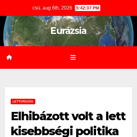
Skip
csü. aug 6th, 2026
5:42:37 PM
to
content
Eurázsia
LETTORSZÁG
Elhibázott volt a lett
kisebbségi politika